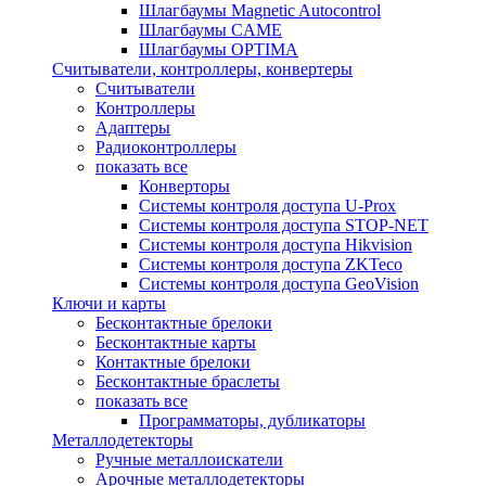
Шлагбаумы Magnetic Autocontrol
Шлагбаумы CAME
Шлагбаумы OPTIMA
Считыватели, контроллеры, конвертеры
Считыватели
Контроллеры
Адаптеры
Радиоконтроллеры
показать все
Конверторы
Системы контроля доступа U-Prox
Системы контроля доступа STOP-NET
Системы контроля доступа Hikvision
Системы контроля доступа ZKTeco
Системы контроля доступа GeoVision
Ключи и карты
Бесконтактные брелоки
Бесконтактные карты
Контактные брелоки
Бесконтактные браслеты
показать все
Программаторы, дубликаторы
Металлодетекторы
Ручные металлоискатели
Арочные металлодетекторы