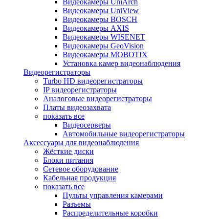
Видеокамеры UniArch
Видеокамеры UniView
Видеокамеры BOSCH
Видеокамеры AXIS
Видеокамеры WISENET
Видеокамеры GeoVision
Видеокамеры MOBOTIX
Установка камер видеонаблюдения
Видеорегистраторы
Turbo HD видеорегистраторы
IP видеорегистраторы
Аналоговые видеорегистраторы
Платы видеозахвата
показать все
Видеосерверы
Автомобильные видеорегистраторы
Аксессуары для видеонаблюдения
Жёсткие диски
Блоки питания
Сетевое оборудование
Кабельная продукция
показать все
Пульты управления камерами
Разъемы
Распределительные коробки