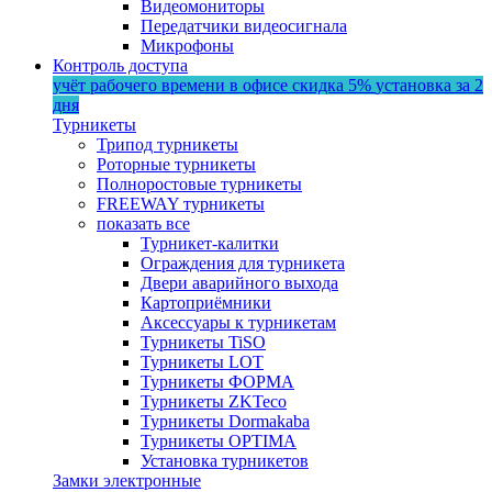
Видеомониторы
Передатчики видеосигнала
Микрофоны
Контроль доступа
учёт рабочего времени в офисе
скидка 5%
установка за 2
дня
Турникеты
Трипод турникеты
Роторные турникеты
Полноростовые турникеты
FREEWAY турникеты
показать все
Турникет-калитки
Ограждения для турникета
Двери аварийного выхода
Картоприёмники
Аксессуары к турникетам
Турникеты TiSO
Турникеты LOT
Турникеты ФОРМА
Турникеты ZKTeco
Турникеты Dormakaba
Турникеты OPTIMA
Установка турникетов
Замки электронные