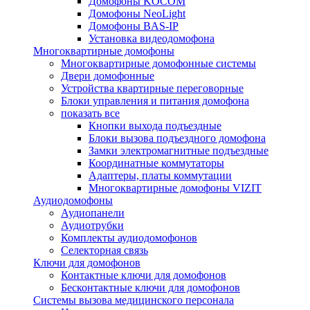
Домофоны KOCOM
Домофоны NeoLight
Домофоны BAS-IP
Установка видеодомофона
Многоквартирные домофоны
Многоквартирные домофонные системы
Двери домофонные
Устройства квартирные переговорные
Блоки управления и питания домофона
показать все
Кнопки выхода подъездные
Блоки вызова подъездного домофона
Замки электромагнитные подъездные
Координатные коммутаторы
Адаптеры, платы коммутации
Многоквартирные домофоны VIZIT
Аудиодомофоны
Аудиопанели
Аудиотрубки
Комплекты аудиодомофонов
Селекторная связь
Ключи для домофонов
Контактные ключи для домофонов
Бесконтактные ключи для домофонов
Системы вызова медицинского персонала