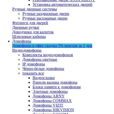
Установка автоматических дверей
Ручные дверные системы
Ручные раздвижные двери
Ручные распашные двери
Фитинги для дверей
Дверные ручки
Доводчики для калиток
Шлюзовые кабины
Домофоны
Домофоны в офис
скидка 5%
монтаж за 2 дня
Видеодомофоны
Комплекты видеодомофонов
Домофоны цветные
IP домофоны
Чёрно-белые домофоны
показать все
Видеоглазки
Панели вызова домофона
Блоки памяти к домофонам
Элитные домофоны
Домофоны ARNY
Домофоны COMMAX
Домофоны VIZIT
Домофоны HIKVISION