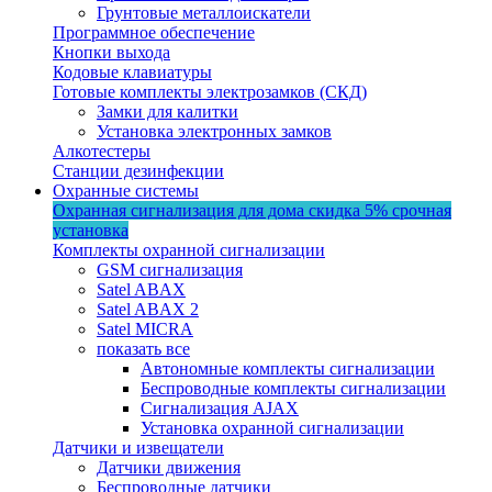
Грунтовые металлоискатели
Программное обеспечение
Кнопки выхода
Кодовые клавиатуры
Готовые комплекты электрозамков (СКД)
Замки для калитки
Установка электронных замков
Алкотестеры
Станции дезинфекции
Охранные системы
Охранная сигнализация для дома
скидка 5%
срочная
установка
Комплекты охранной сигнализации
GSM сигнализация
Satel ABAX
Satel ABAX 2
Satel MICRA
показать все
Автономные комплекты сигнализации
Беспроводные комплекты сигнализации
Сигнализация AJAX
Установка охранной сигнализации
Датчики и извещатели
Датчики движения
Беспроводные датчики