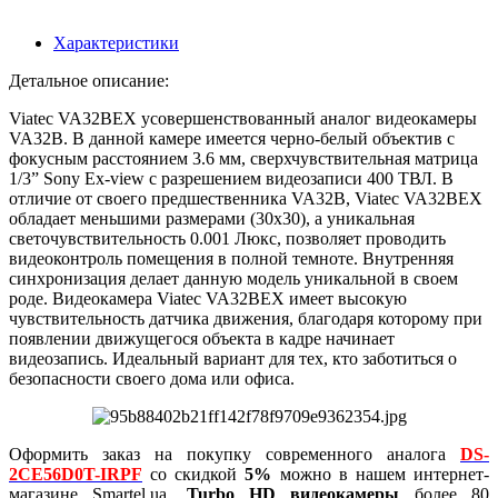
Характеристики
Детальное описание:
Viatec VA32BEX усовершенствованный аналог видеокамеры
VA32B. В данной камере имеется черно-белый объектив с
фокусным расстоянием 3.6 мм, сверхчувствительная матрица
1/3” Sony Ex-view с разрешением видеозаписи 400 ТВЛ. В
отличие от своего предшественника VA32B, Viatec VA32BEX
обладает меньшими размерами (30х30), а уникальная
светочувствительность 0.001 Люкс, позволяет проводить
видеоконтроль помещения в полной темноте. Внутренняя
синхронизация делает данную модель уникальной в своем
роде. Видеокамера Viatec VA32BEX имеет высокую
чувствительность датчика движения, благодаря которому при
появлении движущегося объекта в кадре начинает
видеозапись. Идеальный вариант для тех, кто заботиться о
безопасности своего дома или офиса.
Оформить заказ на покупку современного аналога
DS-
2CE56D0T-IRPF
со скидкой
5%
можно в нашем интернет-
магазине Smartel.ua.
Turbo HD видеокамеры
более 80