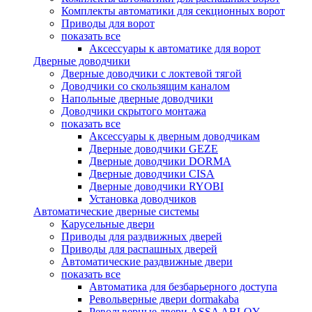
Комплекты автоматики для секционных ворот
Приводы для ворот
показать все
Аксессуары к автоматике для ворот
Дверные доводчики
Дверные доводчики с локтевой тягой
Доводчики со скользящим каналом
Напольные дверные доводчики
Доводчики скрытого монтажа
показать все
Аксессуары к дверным доводчикам
Дверные доводчики GEZE
Дверные доводчики DORMA
Дверные доводчики CISA
Дверные доводчики RYOBI
Установка доводчиков
Автоматические дверные системы
Карусельные двери
Приводы для раздвижных дверей
Приводы для распашных дверей
Автоматические раздвижные двери
показать все
Автоматика для безбарьерного доступа
Револьверные двери dormakaba
Револьверные двери ASSA ABLOY