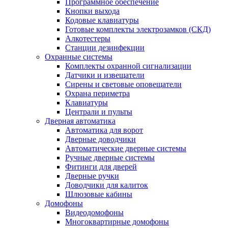
Программное обеспечение
Кнопки выхода
Кодовые клавиатуры
Готовые комплекты электрозамков (СКД)
Алкотестеры
Станции дезинфекции
Охранные системы
Комплекты охранной сигнализации
Датчики и извещатели
Сирены и световые оповещатели
Охрана периметра
Клавиатуры
Централи и пульты
Дверная автоматика
Автоматика для ворот
Дверные доводчики
Автоматические дверные системы
Ручные дверные системы
Фитинги для дверей
Дверные ручки
Доводчики для калиток
Шлюзовые кабины
Домофоны
Видеодомофоны
Многоквартирные домофоны