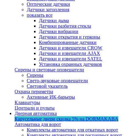
Оптические датчики
Датчики затопления
показать все
Датчики дыма
Датчики разбития стекла
Датчики вибрации
Датчики открытия и герконы
Комбинированные датчики
Датчики и извещатели CROW
Датчики и извещатели AJAX
Датчики и извещатели SATEL
Установка охранных датчиков
Сирены и световые оповещатели
Сирены
Свето-звуковые оповещатели
Световой указатель
Охрана периметра
Активные ИК-барьеры
Клавиатуры
Централи и пульты
Дверная автоматика
Карусельные двери
скидка 5%
на DORMAKABA
Автоматика для ворот
Комплекты автоматики для откатных ворот
Комплекты автоматики для распашных ворот