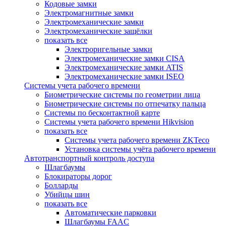
Кодовые замки
Электромагнитные замки
Электромеханические замки
Электромеханические защёлки
показать все
Электроригельные замки
Электромеханические замки CISA
Электромеханические замки ATIS
Электромеханические замки ISEO
Системы учета рабочего времени
Биометрические системы по геометрии лица
Биометрические системы по отпечатку пальца
Системы по бесконтактной карте
Системы учета рабочего времени Hikvision
показать все
Системы учета рабочего времени ZKTeco
Установка системы учёта рабочего времени
Автотранспортный контроль доступа
Шлагбаумы
Блокираторы дорог
Болларды
Убийцы шин
показать все
Автоматические парковки
Шлагбаумы FAAC