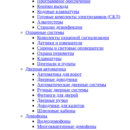
Программное обеспечение
Кнопки выхода
Кодовые клавиатуры
Готовые комплекты электрозамков (СКД)
Алкотестеры
Станции дезинфекции
Охранные системы
Комплекты охранной сигнализации
Датчики и извещатели
Сирены и световые оповещатели
Охрана периметра
Клавиатуры
Централи и пульты
Дверная автоматика
Автоматика для ворот
Дверные доводчики
Автоматические дверные системы
Ручные дверные системы
Фитинги для дверей
Дверные ручки
Доводчики для калиток
Шлюзовые кабины
Домофоны
Видеодомофоны
Многоквартирные домофоны