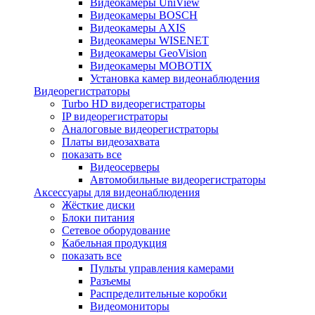
Видеокамеры UniView
Видеокамеры BOSCH
Видеокамеры AXIS
Видеокамеры WISENET
Видеокамеры GeoVision
Видеокамеры MOBOTIX
Установка камер видеонаблюдения
Видеорегистраторы
Turbo HD видеорегистраторы
IP видеорегистраторы
Аналоговые видеорегистраторы
Платы видеозахвата
показать все
Видеосерверы
Автомобильные видеорегистраторы
Аксессуары для видеонаблюдения
Жёсткие диски
Блоки питания
Сетевое оборудование
Кабельная продукция
показать все
Пульты управления камерами
Разъемы
Распределительные коробки
Видеомониторы