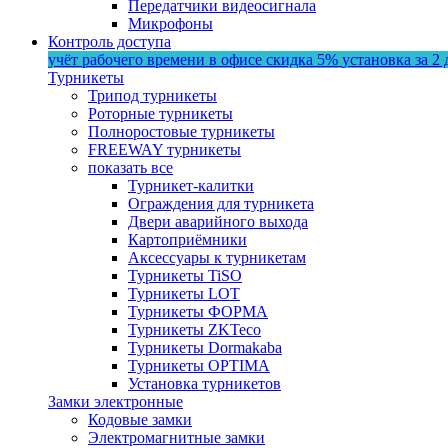
Передатчики видеосигнала
Микрофоны
Контроль доступа
учёт рабочего времени в офисе
скидка 5%
установка за 2 
Турникеты
Трипод турникеты
Роторные турникеты
Полноростовые турникеты
FREEWAY турникеты
показать все
Турникет-калитки
Ограждения для турникета
Двери аварийного выхода
Картоприёмники
Аксессуары к турникетам
Турникеты TiSO
Турникеты LOT
Турникеты ФОРМА
Турникеты ZKTeco
Турникеты Dormakaba
Турникеты OPTIMA
Установка турникетов
Замки электронные
Кодовые замки
Электромагнитные замки