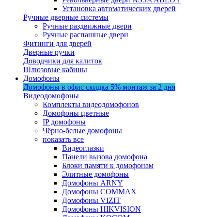
Установка автоматических дверей
Ручные дверные системы
Ручные раздвижные двери
Ручные распашные двери
Фитинги для дверей
Дверные ручки
Доводчики для калиток
Шлюзовые кабины
Домофоны
Домофоны в офис
скидка 5%
монтаж за 2 дня
Видеодомофоны
Комплекты видеодомофонов
Домофоны цветные
IP домофоны
Чёрно-белые домофоны
показать все
Видеоглазки
Панели вызова домофона
Блоки памяти к домофонам
Элитные домофоны
Домофоны ARNY
Домофоны COMMAX
Домофоны VIZIT
Домофоны HIKVISION