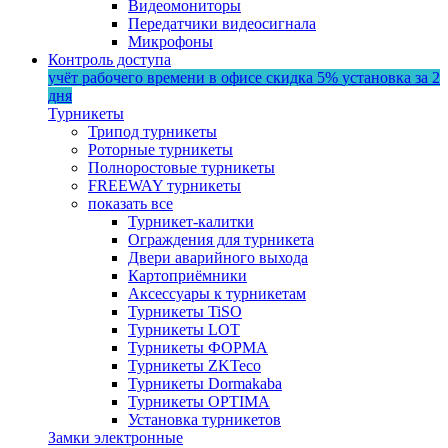
Видеомониторы
Передатчики видеосигнала
Микрофоны
Контроль доступа
учёт рабочего времени в офисе
скидка 5%
установка за 2
дня
Турникеты
Трипод турникеты
Роторные турникеты
Полноростовые турникеты
FREEWAY турникеты
показать все
Турникет-калитки
Ограждения для турникета
Двери аварийного выхода
Картоприёмники
Аксессуары к турникетам
Турникеты TiSO
Турникеты LOT
Турникеты ФОРМА
Турникеты ZKTeco
Турникеты Dormakaba
Турникеты OPTIMA
Установка турникетов
Замки электронные