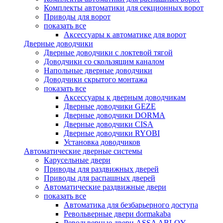
Комплекты автоматики для секционных ворот
Приводы для ворот
показать все
Аксессуары к автоматике для ворот
Дверные доводчики
Дверные доводчики с локтевой тягой
Доводчики со скользящим каналом
Напольные дверные доводчики
Доводчики скрытого монтажа
показать все
Аксессуары к дверным доводчикам
Дверные доводчики GEZE
Дверные доводчики DORMA
Дверные доводчики CISA
Дверные доводчики RYOBI
Установка доводчиков
Автоматические дверные системы
Карусельные двери
Приводы для раздвижных дверей
Приводы для распашных дверей
Автоматические раздвижные двери
показать все
Автоматика для безбарьерного доступа
Револьверные двери dormakaba
Револьверные двери ASSA ABLOY