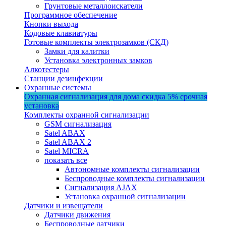
Грунтовые металлоискатели
Программное обеспечение
Кнопки выхода
Кодовые клавиатуры
Готовые комплекты электрозамков (СКД)
Замки для калитки
Установка электронных замков
Алкотестеры
Станции дезинфекции
Охранные системы
Охранная сигнализация для дома
скидка 5%
срочная
установка
Комплекты охранной сигнализации
GSM сигнализация
Satel ABAX
Satel ABAX 2
Satel MICRA
показать все
Автономные комплекты сигнализации
Беспроводные комплекты сигнализации
Сигнализация AJAX
Установка охранной сигнализации
Датчики и извещатели
Датчики движения
Беспроводные датчики