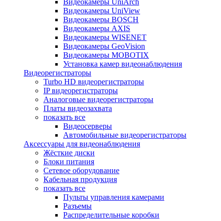
Видеокамеры UniArch
Видеокамеры UniView
Видеокамеры BOSCH
Видеокамеры AXIS
Видеокамеры WISENET
Видеокамеры GeoVision
Видеокамеры MOBOTIX
Установка камер видеонаблюдения
Видеорегистраторы
Turbo HD видеорегистраторы
IP видеорегистраторы
Аналоговые видеорегистраторы
Платы видеозахвата
показать все
Видеосерверы
Автомобильные видеорегистраторы
Аксессуары для видеонаблюдения
Жёсткие диски
Блоки питания
Сетевое оборудование
Кабельная продукция
показать все
Пульты управления камерами
Разъемы
Распределительные коробки