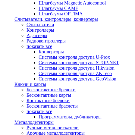
Шлагбаумы Magnetic Autocontrol
Шлагбаумы CAME
Шлагбаумы OPTIMA
Считыватели, контроллеры, конвертеры
Считыватели
Контроллеры
Адаптеры
Радиоконтроллеры
показать все
Конверторы
Системы контроля доступа U-Prox
Системы контроля доступа STOP-NET
Системы контроля доступа Hikvision
Системы контроля доступа ZKTeco
Системы контроля доступа GeoVision
Ключи и карты
Бесконтактные брелоки
Бесконтактные карты
Контактные брелоки
Бесконтактные браслеты
показать все
Программаторы, дубликаторы
Металлодетекторы
Ручные металлоискатели
Арочные металлодетекторы