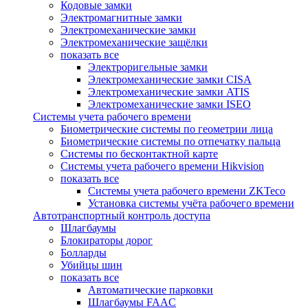
Кодовые замки
Электромагнитные замки
Электромеханические замки
Электромеханические защёлки
показать все
Электроригельные замки
Электромеханические замки CISA
Электромеханические замки ATIS
Электромеханические замки ISEO
Системы учета рабочего времени
Биометрические системы по геометрии лица
Биометрические системы по отпечатку пальца
Системы по бесконтактной карте
Системы учета рабочего времени Hikvision
показать все
Системы учета рабочего времени ZKTeco
Установка системы учёта рабочего времени
Автотранспортный контроль доступа
Шлагбаумы
Блокираторы дорог
Болларды
Убийцы шин
показать все
Автоматические парковки
Шлагбаумы FAAC