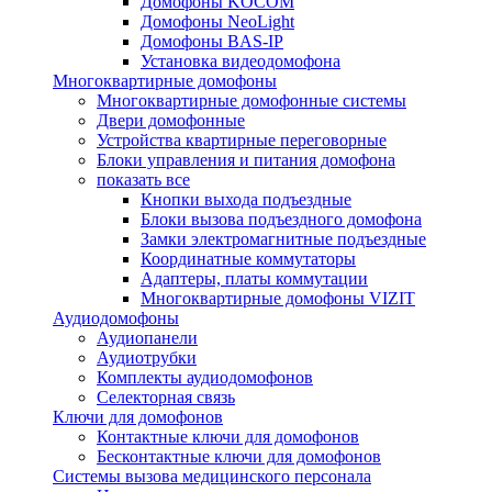
Домофоны KOCOM
Домофоны NeoLight
Домофоны BAS-IP
Установка видеодомофона
Многоквартирные домофоны
Многоквартирные домофонные системы
Двери домофонные
Устройства квартирные переговорные
Блоки управления и питания домофона
показать все
Кнопки выхода подъездные
Блоки вызова подъездного домофона
Замки электромагнитные подъездные
Координатные коммутаторы
Адаптеры, платы коммутации
Многоквартирные домофоны VIZIT
Аудиодомофоны
Аудиопанели
Аудиотрубки
Комплекты аудиодомофонов
Селекторная связь
Ключи для домофонов
Контактные ключи для домофонов
Бесконтактные ключи для домофонов
Системы вызова медицинского персонала