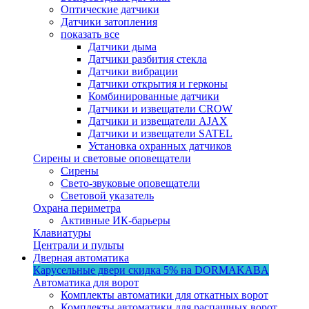
Оптические датчики
Датчики затопления
показать все
Датчики дыма
Датчики разбития стекла
Датчики вибрации
Датчики открытия и герконы
Комбинированные датчики
Датчики и извещатели CROW
Датчики и извещатели AJAX
Датчики и извещатели SATEL
Установка охранных датчиков
Сирены и световые оповещатели
Сирены
Свето-звуковые оповещатели
Световой указатель
Охрана периметра
Активные ИК-барьеры
Клавиатуры
Централи и пульты
Дверная автоматика
Карусельные двери
скидка 5%
на DORMAKABA
Автоматика для ворот
Комплекты автоматики для откатных ворот
Комплекты автоматики для распашных ворот