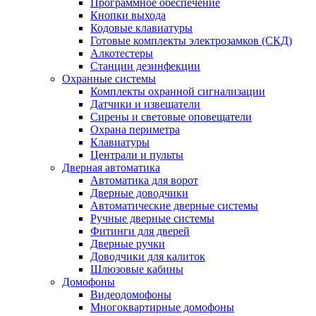
Программное обеспечение
Кнопки выхода
Кодовые клавиатуры
Готовые комплекты электрозамков (СКД)
Алкотестеры
Станции дезинфекции
Охранные системы
Комплекты охранной сигнализации
Датчики и извещатели
Сирены и световые оповещатели
Охрана периметра
Клавиатуры
Централи и пульты
Дверная автоматика
Автоматика для ворот
Дверные доводчики
Автоматические дверные системы
Ручные дверные системы
Фитинги для дверей
Дверные ручки
Доводчики для калиток
Шлюзовые кабины
Домофоны
Видеодомофоны
Многоквартирные домофоны