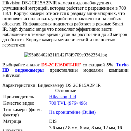
Hikvision DS-2CE15A2P-IR камера видеонаблюдения с
улучшенной матрицей, которая работает с разрешением в 700
ТВЛ. Корпус камеры относится к разряду миниатюрных, что
позволяет использовать устройство практически на любых
объектах. Инфракрасная подсветка работает в режиме Smart
IR, high dynamic range что позволяет эффективно вести
наблюдение в темное время суток на расстоянии до 20 метров
до объекта. Корпус камеры металлический и полностью
герметичен.
Выбирайте аналог
DS-2CE16D0T-IRF
со скидкой
5%
.
Turbo
HD видеокамеры
представлены моделями компании
Hikvision.
Характеристики: Видеокамеру DS-2CE15A2P-IR
Основные
Производитель
Hikvision, Ltd
Качество видео
700 TVL (976×496)
Тип камеры (форм-
На кронштейне (Bullet)
фактор)
Матрица
DIS
3.6 мм (2.8 мм, 6 мм, 8 мм, 12 мм, 16
Объектив