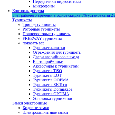
Передатчики видеосигнала
Микрофоны
Контроль доступа
учёт рабочего времени в офисе
скидка 5%
установка за 2 
Турникеты
Трипод турникеты
Роторные турникеты
Полноростовые турникеты
FREEWAY турникеты
показать все
Турникет-калитки
Ограждения для турникета
Двери аварийного выхода
Картоприёмники
Аксессуары к турникетам
Турникеты TiSO
Турникеты LOT
Турникеты ФОРМА
Турникеты ZKTeco
Турникеты Dormakaba
Турникеты OPTIMA
Установка турникетов
Замки электронные
Кодовые замки
Электромагнитные замки