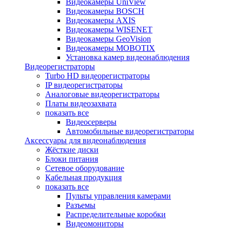
Видеокамеры UniView
Видеокамеры BOSCH
Видеокамеры AXIS
Видеокамеры WISENET
Видеокамеры GeoVision
Видеокамеры MOBOTIX
Установка камер видеонаблюдения
Видеорегистраторы
Turbo HD видеорегистраторы
IP видеорегистраторы
Аналоговые видеорегистраторы
Платы видеозахвата
показать все
Видеосерверы
Автомобильные видеорегистраторы
Аксессуары для видеонаблюдения
Жёсткие диски
Блоки питания
Сетевое оборудование
Кабельная продукция
показать все
Пульты управления камерами
Разъемы
Распределительные коробки
Видеомониторы