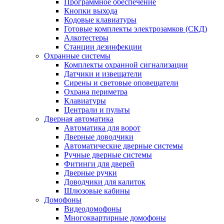
Программное обеспечение
Кнопки выхода
Кодовые клавиатуры
Готовые комплекты электрозамков (СКД)
Алкотестеры
Станции дезинфекции
Охранные системы
Комплекты охранной сигнализации
Датчики и извещатели
Сирены и световые оповещатели
Охрана периметра
Клавиатуры
Централи и пульты
Дверная автоматика
Автоматика для ворот
Дверные доводчики
Автоматические дверные системы
Ручные дверные системы
Фитинги для дверей
Дверные ручки
Доводчики для калиток
Шлюзовые кабины
Домофоны
Видеодомофоны
Многоквартирные домофоны