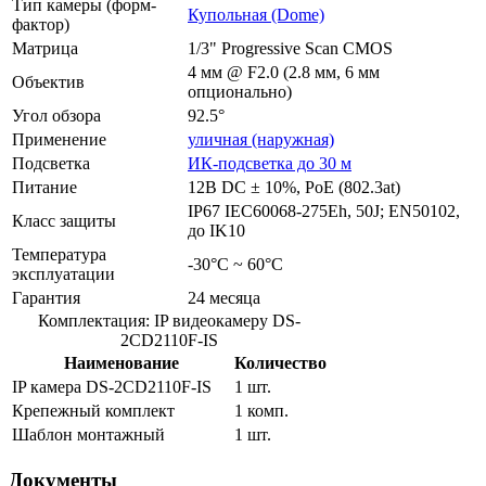
Тип камеры (форм-
Купольная (Dome)
фактор)
Матрица
1/3" Progressive Scan CMOS
4 мм @ F2.0 (2.8 мм, 6 мм
Объектив
опционально)
Угол обзора
92.5°
Применение
уличная (наружная)
Подсветка
ИК-подсветка до 30 м
Питание
12В DC ± 10%, РоЕ (802.3at)
IP67 IEC60068-275Eh, 50J; EN50102,
Класс защиты
до IK10
Температура
-30°C ~ 60°C
эксплуатации
Гарантия
24 месяца
Комплектация: IP видеокамеру DS-
2CD2110F-IS
Наименование
Количество
IP камера DS-2CD2110F-IS
1 шт.
Крепежный комплект
1 комп.
Шаблон монтажный
1 шт.
Документы