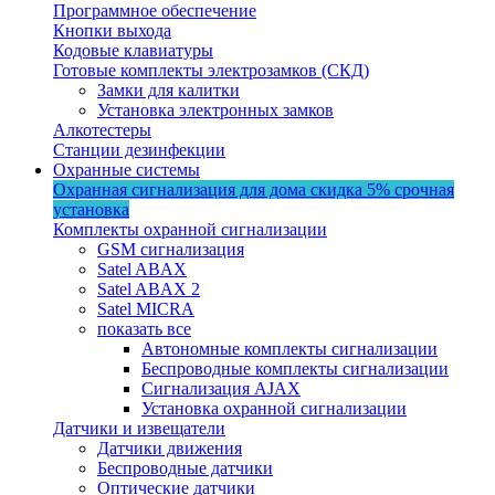
Программное обеспечение
Кнопки выхода
Кодовые клавиатуры
Готовые комплекты электрозамков (СКД)
Замки для калитки
Установка электронных замков
Алкотестеры
Станции дезинфекции
Охранные системы
Охранная сигнализация для дома
скидка 5%
срочная
установка
Комплекты охранной сигнализации
GSM сигнализация
Satel ABAX
Satel ABAX 2
Satel MICRA
показать все
Автономные комплекты сигнализации
Беспроводные комплекты сигнализации
Сигнализация AJAX
Установка охранной сигнализации
Датчики и извещатели
Датчики движения
Беспроводные датчики
Оптические датчики