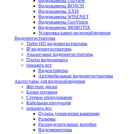
Видеокамеры UniView
Видеокамеры BOSCH
Видеокамеры AXIS
Видеокамеры WISENET
Видеокамеры GeoVision
Видеокамеры MOBOTIX
Установка камер видеонаблюдения
Видеорегистраторы
Turbo HD видеорегистраторы
IP видеорегистраторы
Аналоговые видеорегистраторы
Платы видеозахвата
показать все
Видеосерверы
Автомобильные видеорегистраторы
Аксессуары для видеонаблюдения
Жёсткие диски
Блоки питания
Сетевое оборудование
Кабельная продукция
показать все
Пульты управления камерами
Разъемы
Распределительные коробки
Видеомониторы