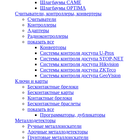
Шлагбаумы CAME
Шлагбаумы OPTIMA
Считыватели, контроллеры, конвертеры
Считыватели
Контроллеры
Адаптеры
Радиоконтроллеры
показать все
Конверторы
Системы контроля доступа U-Prox
Системы контроля доступа STOP-NET
Системы контроля доступа Hikvision
Системы контроля доступа ZKTeco
Системы контроля доступа GeoVision
Ключи и карты
Бесконтактные брелоки
Бесконтактные карты
Контактные брелоки
Бесконтактные браслеты
показать все
Программаторы, дубликаторы
Металлодетекторы
Ручные металлоискатели
Арочные металлодетекторы
Грунтовые металлоискатели