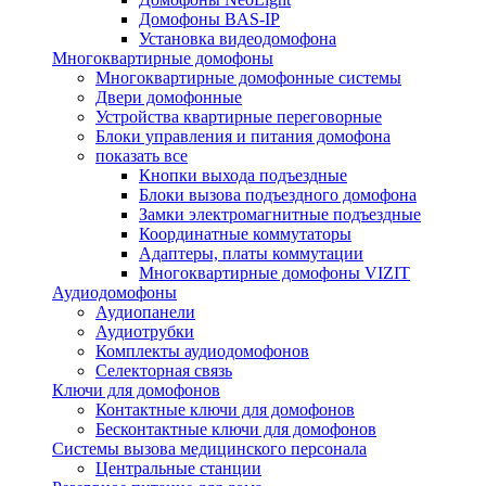
Домофоны BAS-IP
Установка видеодомофона
Многоквартирные домофоны
Многоквартирные домофонные системы
Двери домофонные
Устройства квартирные переговорные
Блоки управления и питания домофона
показать все
Кнопки выхода подъездные
Блоки вызова подъездного домофона
Замки электромагнитные подъездные
Координатные коммутаторы
Адаптеры, платы коммутации
Многоквартирные домофоны VIZIT
Аудиодомофоны
Аудиопанели
Аудиотрубки
Комплекты аудиодомофонов
Селекторная связь
Ключи для домофонов
Контактные ключи для домофонов
Бесконтактные ключи для домофонов
Системы вызова медицинского персонала
Центральные станции