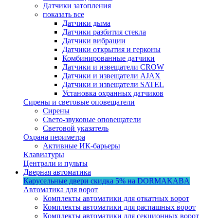
Датчики затопления
показать все
Датчики дыма
Датчики разбития стекла
Датчики вибрации
Датчики открытия и герконы
Комбинированные датчики
Датчики и извещатели CROW
Датчики и извещатели AJAX
Датчики и извещатели SATEL
Установка охранных датчиков
Сирены и световые оповещатели
Сирены
Свето-звуковые оповещатели
Световой указатель
Охрана периметра
Активные ИК-барьеры
Клавиатуры
Централи и пульты
Дверная автоматика
Карусельные двери
скидка 5%
на DORMAKABA
Автоматика для ворот
Комплекты автоматики для откатных ворот
Комплекты автоматики для распашных ворот
Комплекты автоматики для секционных ворот