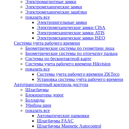
Электромагнитные замки
Электромеханические замки
Электромеханические защёлки
показать все
Электроригельные замки
Электромеханические замки CISA
Электромеханические замки ATIS
Электромеханические замки ISEO
Системы учета рабочего времени
Биометрические системы по геометрии лица
Биометрические системы по отпечатку пальца
Системы по бесконтактной карте
Системы учета рабочего времени Hikvision
показать все
Системы учета рабочего времени ZKTeco
Установка системы учёта рабочего времени
Автотранспортный контроль доступа
Шлагбаумы
Блокираторы дорог
Болларды
Убийцы шин
показать все
Автоматические парковки
Шлагбаумы FAAC
Шлагбаумы Magnetic Autocontrol