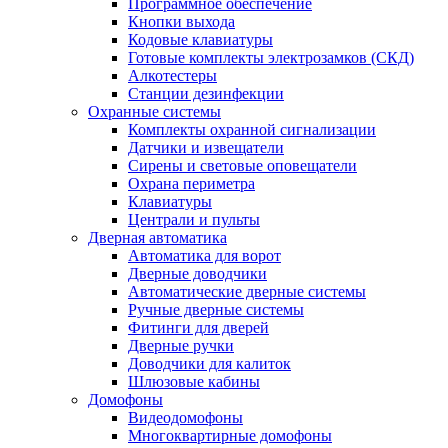
Программное обеспечение
Кнопки выхода
Кодовые клавиатуры
Готовые комплекты электрозамков (СКД)
Алкотестеры
Станции дезинфекции
Охранные системы
Комплекты охранной сигнализации
Датчики и извещатели
Сирены и световые оповещатели
Охрана периметра
Клавиатуры
Централи и пульты
Дверная автоматика
Автоматика для ворот
Дверные доводчики
Автоматические дверные системы
Ручные дверные системы
Фитинги для дверей
Дверные ручки
Доводчики для калиток
Шлюзовые кабины
Домофоны
Видеодомофоны
Многоквартирные домофоны