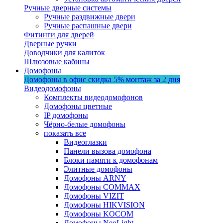
Ручные дверные системы
Ручные раздвижные двери
Ручные распашные двери
Фитинги для дверей
Дверные ручки
Доводчики для калиток
Шлюзовые кабины
Домофоны
Домофоны в офис
скидка 5%
монтаж за 2 дня
Видеодомофоны
Комплекты видеодомофонов
Домофоны цветные
IP домофоны
Чёрно-белые домофоны
показать все
Видеоглазки
Панели вызова домофона
Блоки памяти к домофонам
Элитные домофоны
Домофоны ARNY
Домофоны COMMAX
Домофоны VIZIT
Домофоны HIKVISION
Домофоны KOCOM
Домофоны NeoLight