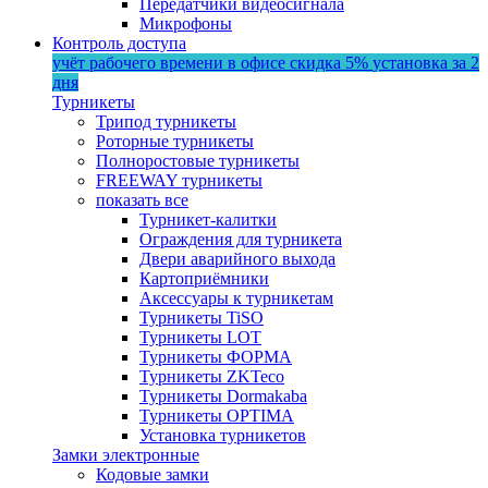
Передатчики видеосигнала
Микрофоны
Контроль доступа
учёт рабочего времени в офисе
скидка 5%
установка за 2
дня
Турникеты
Трипод турникеты
Роторные турникеты
Полноростовые турникеты
FREEWAY турникеты
показать все
Турникет-калитки
Ограждения для турникета
Двери аварийного выхода
Картоприёмники
Аксессуары к турникетам
Турникеты TiSO
Турникеты LOT
Турникеты ФОРМА
Турникеты ZKTeco
Турникеты Dormakaba
Турникеты OPTIMA
Установка турникетов
Замки электронные
Кодовые замки