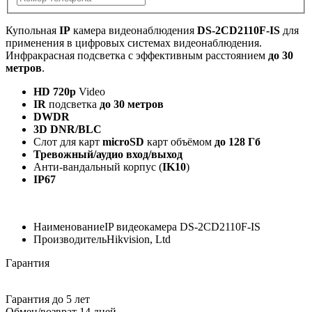
Купольная
IP
камера видеонаблюдения
DS-2CD2110F-IS
для
применения в цифровых системах видеонаблюдения.
Инфракрасная подсветка с эффективным расстоянием
до 30
метров
.
HD 720p
Video
IR
подсветка
до 30 метров
DWDR
3D DNR/BLC
Слот для карт
microSD
карт объёмом
до 128 Гб
Тревожный/аудио вход/выход
Анти-вандальный корпус (
IK10
)
IP67
Наименование
IP видеокамера DS-2CD2110F-IS
Производитель
Hikvision, Ltd
Гарантия
Гарантия до 5 лет
Обмен/возврат 14 дней