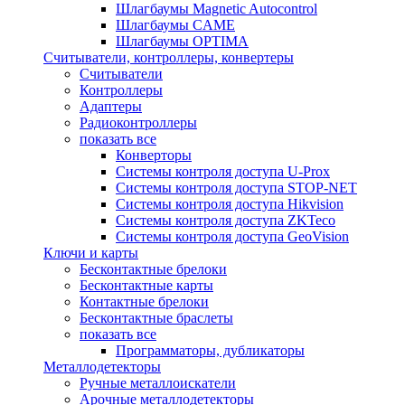
Шлагбаумы Magnetic Autocontrol
Шлагбаумы CAME
Шлагбаумы OPTIMA
Считыватели, контроллеры, конвертеры
Считыватели
Контроллеры
Адаптеры
Радиоконтроллеры
показать все
Конверторы
Системы контроля доступа U-Prox
Системы контроля доступа STOP-NET
Системы контроля доступа Hikvision
Системы контроля доступа ZKTeco
Системы контроля доступа GeoVision
Ключи и карты
Бесконтактные брелоки
Бесконтактные карты
Контактные брелоки
Бесконтактные браслеты
показать все
Программаторы, дубликаторы
Металлодетекторы
Ручные металлоискатели
Арочные металлодетекторы