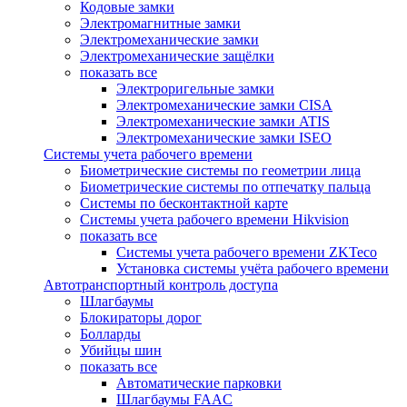
Кодовые замки
Электромагнитные замки
Электромеханические замки
Электромеханические защёлки
показать все
Электроригельные замки
Электромеханические замки CISA
Электромеханические замки ATIS
Электромеханические замки ISEO
Системы учета рабочего времени
Биометрические системы по геометрии лица
Биометрические системы по отпечатку пальца
Системы по бесконтактной карте
Системы учета рабочего времени Hikvision
показать все
Системы учета рабочего времени ZKTeco
Установка системы учёта рабочего времени
Автотранспортный контроль доступа
Шлагбаумы
Блокираторы дорог
Болларды
Убийцы шин
показать все
Автоматические парковки
Шлагбаумы FAAC