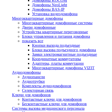
Домофоны KOCOM
Домофоны NeoLight
Домофоны BAS-IP
Установка видеодомофона
Многоквартирные домофоны
Многоквартирные домофонные системы
Двери домофонные
Устройства квартирные переговорные
Блоки управления и питания домофона
показать все
Кнопки выхода подъездные
Блоки вызова подъездного домофона
Замки электромагнитные подъездные
Координатные коммутаторы
Адаптеры, платы коммутации
Многоквартирные домофоны VIZIT
Аудиодомофоны
Аудиопанели
Аудиотрубки
Комплекты аудиодомофонов
Селекторная связь
Ключи для домофонов
Контактные ключи для домофонов
Бесконтактные ключи для домофонов
Системы вызова медицинского персонала