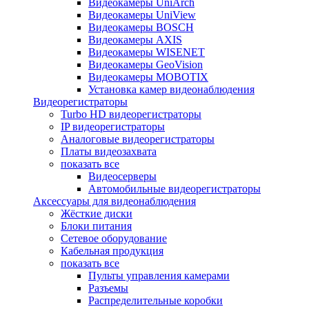
Видеокамеры UniArch
Видеокамеры UniView
Видеокамеры BOSCH
Видеокамеры AXIS
Видеокамеры WISENET
Видеокамеры GeoVision
Видеокамеры MOBOTIX
Установка камер видеонаблюдения
Видеорегистраторы
Turbo HD видеорегистраторы
IP видеорегистраторы
Аналоговые видеорегистраторы
Платы видеозахвата
показать все
Видеосерверы
Автомобильные видеорегистраторы
Аксессуары для видеонаблюдения
Жёсткие диски
Блоки питания
Сетевое оборудование
Кабельная продукция
показать все
Пульты управления камерами
Разъемы
Распределительные коробки