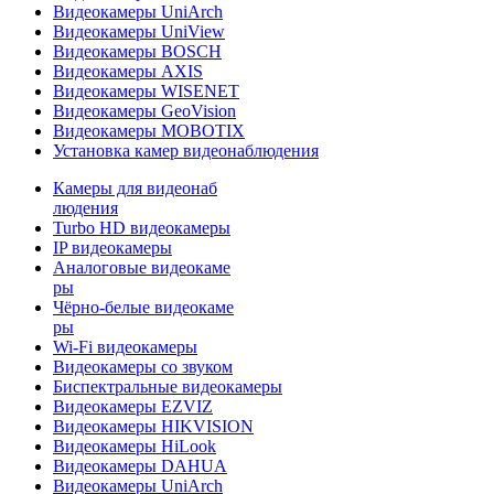
Видеокамеры UniArch
Видеокамеры UniView
Видеокамеры BOSCH
Видеокамеры AXIS
Видеокамеры WISENET
Видеокамеры GeoVision
Видеокамеры MOBOTIX
Установка камер видеонаблюдения
Камеры для видеонаб
людения
Turbo HD видеокамеры
IP видеокамеры
Аналоговые видеокаме
ры
Чёрно-белые видеокаме
ры
Wi-Fi видеокамеры
Видеокамеры со звуком
Биспектральные видеокамеры
Видеокамеры EZVIZ
Видеокамеры HIKVISION
Видеокамеры HiLook
Видеокамеры DAHUA
Видеокамеры UniArch