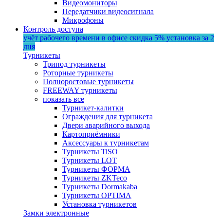
Видеомониторы
Передатчики видеосигнала
Микрофоны
Контроль доступа
учёт рабочего времени в офисе
скидка 5%
установка за 2
дня
Турникеты
Трипод турникеты
Роторные турникеты
Полноростовые турникеты
FREEWAY турникеты
показать все
Турникет-калитки
Ограждения для турникета
Двери аварийного выхода
Картоприёмники
Аксессуары к турникетам
Турникеты TiSO
Турникеты LOT
Турникеты ФОРМА
Турникеты ZKTeco
Турникеты Dormakaba
Турникеты OPTIMA
Установка турникетов
Замки электронные