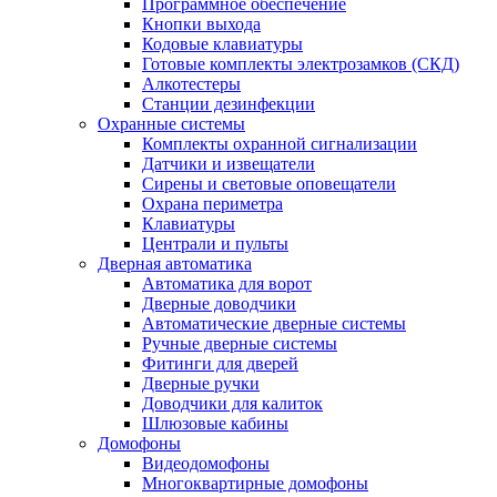
Программное обеспечение
Кнопки выхода
Кодовые клавиатуры
Готовые комплекты электрозамков (СКД)
Алкотестеры
Станции дезинфекции
Охранные системы
Комплекты охранной сигнализации
Датчики и извещатели
Сирены и световые оповещатели
Охрана периметра
Клавиатуры
Централи и пульты
Дверная автоматика
Автоматика для ворот
Дверные доводчики
Автоматические дверные системы
Ручные дверные системы
Фитинги для дверей
Дверные ручки
Доводчики для калиток
Шлюзовые кабины
Домофоны
Видеодомофоны
Многоквартирные домофоны