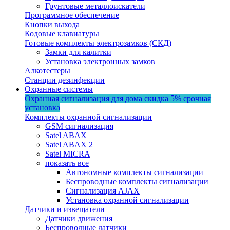
Грунтовые металлоискатели
Программное обеспечение
Кнопки выхода
Кодовые клавиатуры
Готовые комплекты электрозамков (СКД)
Замки для калитки
Установка электронных замков
Алкотестеры
Станции дезинфекции
Охранные системы
Охранная сигнализация для дома
скидка 5%
срочная
установка
Комплекты охранной сигнализации
GSM сигнализация
Satel ABAX
Satel ABAX 2
Satel MICRA
показать все
Автономные комплекты сигнализации
Беспроводные комплекты сигнализации
Сигнализация AJAX
Установка охранной сигнализации
Датчики и извещатели
Датчики движения
Беспроводные датчики