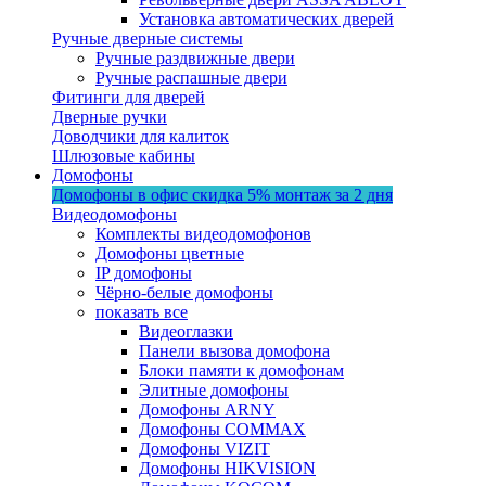
Установка автоматических дверей
Ручные дверные системы
Ручные раздвижные двери
Ручные распашные двери
Фитинги для дверей
Дверные ручки
Доводчики для калиток
Шлюзовые кабины
Домофоны
Домофоны в офис
скидка 5%
монтаж за 2 дня
Видеодомофоны
Комплекты видеодомофонов
Домофоны цветные
IP домофоны
Чёрно-белые домофоны
показать все
Видеоглазки
Панели вызова домофона
Блоки памяти к домофонам
Элитные домофоны
Домофоны ARNY
Домофоны COMMAX
Домофоны VIZIT
Домофоны HIKVISION