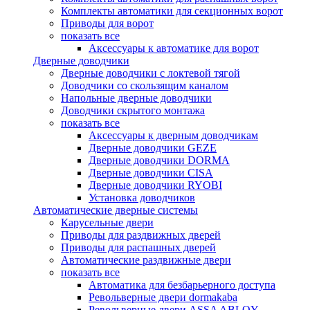
Комплекты автоматики для секционных ворот
Приводы для ворот
показать все
Аксессуары к автоматике для ворот
Дверные доводчики
Дверные доводчики с локтевой тягой
Доводчики со скользящим каналом
Напольные дверные доводчики
Доводчики скрытого монтажа
показать все
Аксессуары к дверным доводчикам
Дверные доводчики GEZE
Дверные доводчики DORMA
Дверные доводчики CISA
Дверные доводчики RYOBI
Установка доводчиков
Автоматические дверные системы
Карусельные двери
Приводы для раздвижных дверей
Приводы для распашных дверей
Автоматические раздвижные двери
показать все
Автоматика для безбарьерного доступа
Револьверные двери dormakaba
Револьверные двери ASSA ABLOY