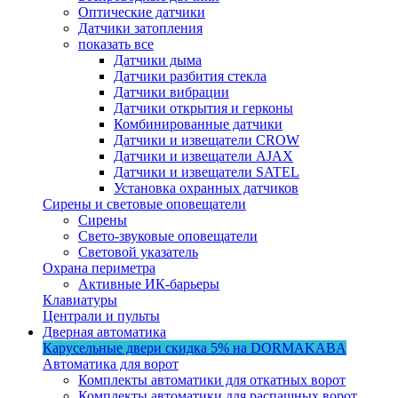
Оптические датчики
Датчики затопления
показать все
Датчики дыма
Датчики разбития стекла
Датчики вибрации
Датчики открытия и герконы
Комбинированные датчики
Датчики и извещатели CROW
Датчики и извещатели AJAX
Датчики и извещатели SATEL
Установка охранных датчиков
Сирены и световые оповещатели
Сирены
Свето-звуковые оповещатели
Световой указатель
Охрана периметра
Активные ИК-барьеры
Клавиатуры
Централи и пульты
Дверная автоматика
Карусельные двери
скидка 5%
на DORMAKABA
Автоматика для ворот
Комплекты автоматики для откатных ворот
Комплекты автоматики для распашных ворот