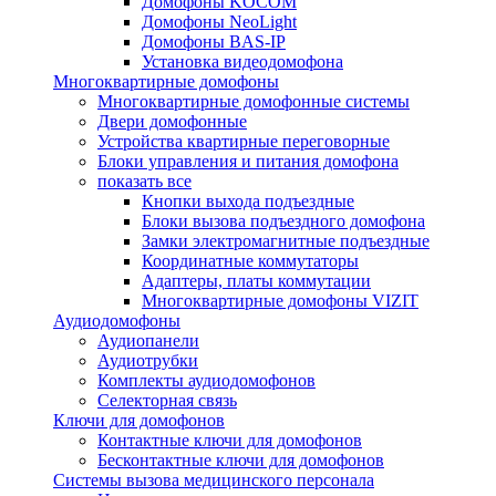
Домофоны KOCOM
Домофоны NeoLight
Домофоны BAS-IP
Установка видеодомофона
Многоквартирные домофоны
Многоквартирные домофонные системы
Двери домофонные
Устройства квартирные переговорные
Блоки управления и питания домофона
показать все
Кнопки выхода подъездные
Блоки вызова подъездного домофона
Замки электромагнитные подъездные
Координатные коммутаторы
Адаптеры, платы коммутации
Многоквартирные домофоны VIZIT
Аудиодомофоны
Аудиопанели
Аудиотрубки
Комплекты аудиодомофонов
Селекторная связь
Ключи для домофонов
Контактные ключи для домофонов
Бесконтактные ключи для домофонов
Системы вызова медицинского персонала