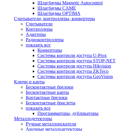
Шлагбаумы Magnetic Autocontrol
Шлагбаумы CAME
Шлагбаумы OPTIMA
Считыватели, контроллеры, конвертеры
Считыватели
Контроллеры
Адаптеры
Радиоконтроллеры
показать все
Конверторы
Системы контроля доступа U-Prox
Системы контроля доступа STOP-NET
Системы контроля доступа Hikvision
Системы контроля доступа ZKTeco
Системы контроля доступа GeoVision
Ключи и карты
Бесконтактные брелоки
Бесконтактные карты
Контактные брелоки
Бесконтактные браслеты
показать все
Программаторы, дубликаторы
Металлодетекторы
Ручные металлоискатели
Арочные металлодетекторы