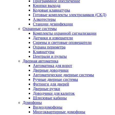
Программное обеспечение
Кнопки выхода
Кодовые клавиатуры
Готовые комплекты электрозамков (СКД)
Алкотестеры
Станции дезинфекции
Охранные системы
Комплекты охранной сигнализации
Датчики и извещатели
Сирены и световые оповещатели
Охрана периметра
Клавиатуры
Централи и пульты
Дверная автоматика
Автоматика для ворот
Дверные доводчики
Автоматические дверные системы
Ручные дверные системы
Фитинги для дверей
Дверные ручки
Доводчики для калиток
Шлюзовые кабины
Домофоны
Видеодомофоны
Многоквартирные домофоны