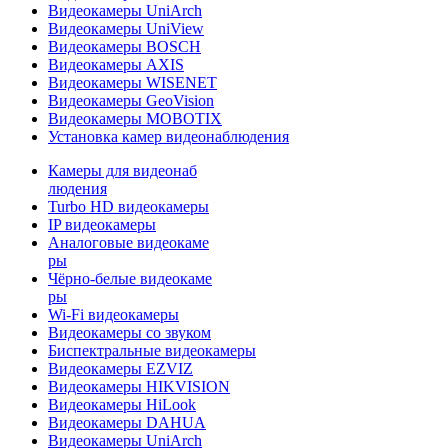
Видеокамеры UniArch
Видеокамеры UniView
Видеокамеры BOSCH
Видеокамеры AXIS
Видеокамеры WISENET
Видеокамеры GeoVision
Видеокамеры MOBOTIX
Установка камер видеонаблюдения
Камеры для видеонаб
людения
Turbo HD видеокамеры
IP видеокамеры
Аналоговые видеокаме
ры
Чёрно-белые видеокаме
ры
Wi-Fi видеокамеры
Видеокамеры со звуком
Биспектральные видеокамеры
Видеокамеры EZVIZ
Видеокамеры HIKVISION
Видеокамеры HiLook
Видеокамеры DAHUA
Видеокамеры UniArch