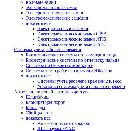
Кодовые замки
Электромагнитные замки
Электромеханические замки
Электромеханические защёлки
показать все
Электроригельные замки
Электромеханические замки CISA
Электромеханические замки ATIS
Электромеханические замки ISEO
Системы учета рабочего времени
Биометрические системы по геометрии лица
Биометрические системы по отпечатку пальца
Системы по бесконтактной карте
Системы учета рабочего времени Hikvision
показать все
Системы учета рабочего времени ZKTeco
Установка системы учёта рабочего времени
Автотранспортный контроль доступа
Шлагбаумы
Блокираторы дорог
Болларды
Убийцы шин
показать все
Автоматические парковки
Шлагбаумы FAAC