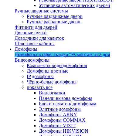
Установка автоматических дверей
Ручные дверные системы
Ручные раздвижные двери
Ручные распашные двери
Фитинги для дверей
Дверные ручки
Доводчики для калиток
Шлюзовые кабины
Домофоны
Домофоны в офис
скидка 5%
монтаж за 2 дня
Видеодомофоны
Комплекты видеодомофонов
Домофоны цветные
IP домофоны
Чёрно-белые домофоны
показать все
Видеоглазки
Панели вызова домофона
Блоки памяти к домофонам
Элитные домофоны
Домофоны ARNY
Домофоны COMMAX
Домофоны VIZIT
Домофоны HIKVISION