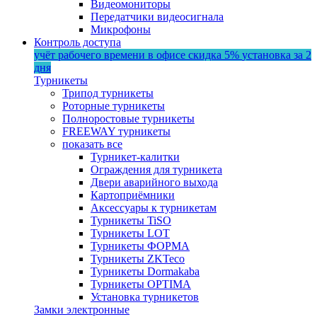
Видеомониторы
Передатчики видеосигнала
Микрофоны
Контроль доступа
учёт рабочего времени в офисе
скидка 5%
установка за 2
дня
Турникеты
Трипод турникеты
Роторные турникеты
Полноростовые турникеты
FREEWAY турникеты
показать все
Турникет-калитки
Ограждения для турникета
Двери аварийного выхода
Картоприёмники
Аксессуары к турникетам
Турникеты TiSO
Турникеты LOT
Турникеты ФОРМА
Турникеты ZKTeco
Турникеты Dormakaba
Турникеты OPTIMA
Установка турникетов
Замки электронные