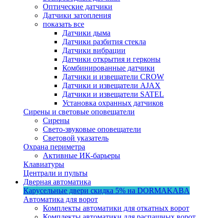
Оптические датчики
Датчики затопления
показать все
Датчики дыма
Датчики разбития стекла
Датчики вибрации
Датчики открытия и герконы
Комбинированные датчики
Датчики и извещатели CROW
Датчики и извещатели AJAX
Датчики и извещатели SATEL
Установка охранных датчиков
Сирены и световые оповещатели
Сирены
Свето-звуковые оповещатели
Световой указатель
Охрана периметра
Активные ИК-барьеры
Клавиатуры
Централи и пульты
Дверная автоматика
Карусельные двери
скидка 5%
на DORMAKABA
Автоматика для ворот
Комплекты автоматики для откатных ворот
Комплекты автоматики для распашных ворот