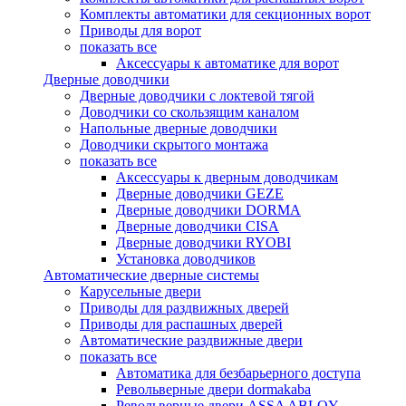
Комплекты автоматики для секционных ворот
Приводы для ворот
показать все
Аксессуары к автоматике для ворот
Дверные доводчики
Дверные доводчики с локтевой тягой
Доводчики со скользящим каналом
Напольные дверные доводчики
Доводчики скрытого монтажа
показать все
Аксессуары к дверным доводчикам
Дверные доводчики GEZE
Дверные доводчики DORMA
Дверные доводчики CISA
Дверные доводчики RYOBI
Установка доводчиков
Автоматические дверные системы
Карусельные двери
Приводы для раздвижных дверей
Приводы для распашных дверей
Автоматические раздвижные двери
показать все
Автоматика для безбарьерного доступа
Револьверные двери dormakaba
Револьверные двери ASSA ABLOY