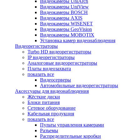
Видеокамеры UniArch
Видеокамеры UniView
Видеокамеры BOSCH
Видеокамеры AXIS
Видеокамеры WISENET
Видеокамеры GeoVision
Видеокамеры MOBOTIX
Установка камер видеонаблюдения
Видеорегистраторы
Turbo HD видеорегистраторы
IP видеорегистраторы
Аналоговые видеорегистраторы
Платы видеозахвата
показать все
Видеосерверы
Автомобильные видеорегистраторы
Аксессуары для видеонаблюдения
Жёсткие диски
Блоки питания
Сетевое оборудование
Кабельная продукция
показать все
Пульты управления камерами
Разъемы
Распределительные коробки