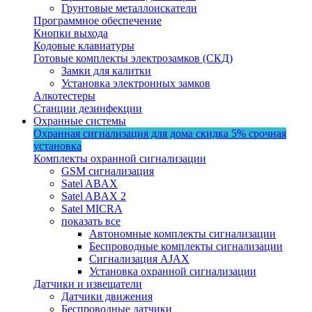
Грунтовые металлоискатели
Программное обеспечение
Кнопки выхода
Кодовые клавиатуры
Готовые комплекты электрозамков (СКД)
Замки для калитки
Установка электронных замков
Алкотестеры
Станции дезинфекции
Охранные системы
Охранная сигнализация для дома
скидка 5%
срочная
установка
Комплекты охранной сигнализации
GSM сигнализация
Satel ABAX
Satel ABAX 2
Satel MICRA
показать все
Автономные комплекты сигнализации
Беспроводные комплекты сигнализации
Сигнализация AJAX
Установка охранной сигнализации
Датчики и извещатели
Датчики движения
Беспроводные датчики