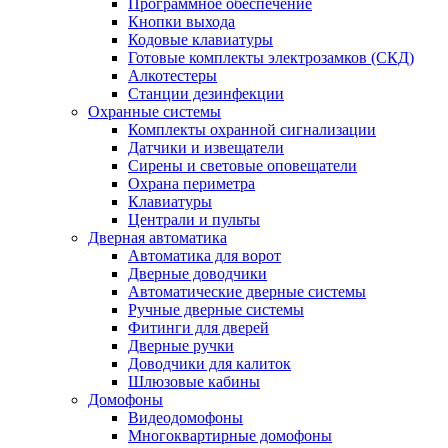
Программное обеспечение
Кнопки выхода
Кодовые клавиатуры
Готовые комплекты электрозамков (СКД)
Алкотестеры
Станции дезинфекции
Охранные системы
Комплекты охранной сигнализации
Датчики и извещатели
Сирены и световые оповещатели
Охрана периметра
Клавиатуры
Централи и пульты
Дверная автоматика
Автоматика для ворот
Дверные доводчики
Автоматические дверные системы
Ручные дверные системы
Фитинги для дверей
Дверные ручки
Доводчики для калиток
Шлюзовые кабины
Домофоны
Видеодомофоны
Многоквартирные домофоны