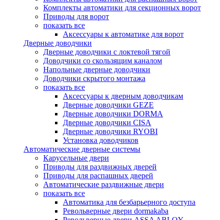
Комплекты автоматики для секционных ворот
Приводы для ворот
показать все
Аксессуары к автоматике для ворот
Дверные доводчики
Дверные доводчики с локтевой тягой
Доводчики со скользящим каналом
Напольные дверные доводчики
Доводчики скрытого монтажа
показать все
Аксессуары к дверным доводчикам
Дверные доводчики GEZE
Дверные доводчики DORMA
Дверные доводчики CISA
Дверные доводчики RYOBI
Установка доводчиков
Автоматические дверные системы
Карусельные двери
Приводы для раздвижных дверей
Приводы для распашных дверей
Автоматические раздвижные двери
показать все
Автоматика для безбарьерного доступа
Револьверные двери dormakaba
Револьверные двери ASSA ABLOY