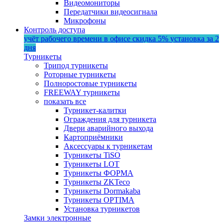
Видеомониторы
Передатчики видеосигнала
Микрофоны
Контроль доступа
учёт рабочего времени в офисе
скидка 5%
установка за 2
дня
Турникеты
Трипод турникеты
Роторные турникеты
Полноростовые турникеты
FREEWAY турникеты
показать все
Турникет-калитки
Ограждения для турникета
Двери аварийного выхода
Картоприёмники
Аксессуары к турникетам
Турникеты TiSO
Турникеты LOT
Турникеты ФОРМА
Турникеты ZKTeco
Турникеты Dormakaba
Турникеты OPTIMA
Установка турникетов
Замки электронные