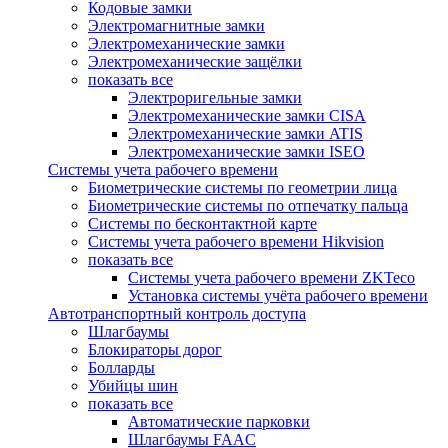
Кодовые замки
Электромагнитные замки
Электромеханические замки
Электромеханические защёлки
показать все
Электроригельные замки
Электромеханические замки CISA
Электромеханические замки ATIS
Электромеханические замки ISEO
Системы учета рабочего времени
Биометрические системы по геометрии лица
Биометрические системы по отпечатку пальца
Системы по бесконтактной карте
Системы учета рабочего времени Hikvision
показать все
Системы учета рабочего времени ZKTeco
Установка системы учёта рабочего времени
Автотранспортный контроль доступа
Шлагбаумы
Блокираторы дорог
Болларды
Убийцы шин
показать все
Автоматические парковки
Шлагбаумы FAAC