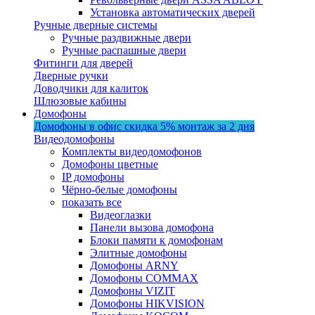
Установка автоматических дверей
Ручные дверные системы
Ручные раздвижные двери
Ручные распашные двери
Фитинги для дверей
Дверные ручки
Доводчики для калиток
Шлюзовые кабины
Домофоны
Домофоны в офис
скидка 5%
монтаж за 2 дня
Видеодомофоны
Комплекты видеодомофонов
Домофоны цветные
IP домофоны
Чёрно-белые домофоны
показать все
Видеоглазки
Панели вызова домофона
Блоки памяти к домофонам
Элитные домофоны
Домофоны ARNY
Домофоны COMMAX
Домофоны VIZIT
Домофоны HIKVISION