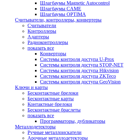
Шлагбаумы Magnetic Autocontrol
Шлагбаумы CAME
Шлагбаумы OPTIMA
Считыватели, контроллеры, конвертеры
Считыватели
Контроллеры
Адаптеры
Радиоконтроллеры
показать все
Конверторы
Системы контроля доступа U-Prox
Системы контроля доступа STOP-NET
Системы контроля доступа Hikvision
Системы контроля доступа ZKTeco
Системы контроля доступа GeoVision
Ключи и карты
Бесконтактные брелоки
Бесконтактные карты
Контактные брелоки
Бесконтактные браслеты
показать все
Программаторы, дубликаторы
Металлодетекторы
Ручные металлоискатели
Арочные металлодетекторы