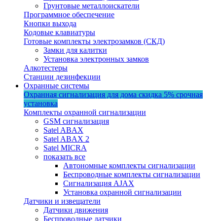
Грунтовые металлоискатели
Программное обеспечение
Кнопки выхода
Кодовые клавиатуры
Готовые комплекты электрозамков (СКД)
Замки для калитки
Установка электронных замков
Алкотестеры
Станции дезинфекции
Охранные системы
Охранная сигнализация для дома
скидка 5%
срочная
установка
Комплекты охранной сигнализации
GSM сигнализация
Satel ABAX
Satel ABAX 2
Satel MICRA
показать все
Автономные комплекты сигнализации
Беспроводные комплекты сигнализации
Сигнализация AJAX
Установка охранной сигнализации
Датчики и извещатели
Датчики движения
Беспроводные датчики