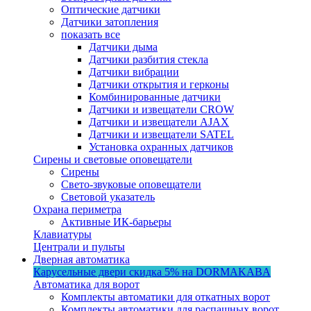
Оптические датчики
Датчики затопления
показать все
Датчики дыма
Датчики разбития стекла
Датчики вибрации
Датчики открытия и герконы
Комбинированные датчики
Датчики и извещатели CROW
Датчики и извещатели AJAX
Датчики и извещатели SATEL
Установка охранных датчиков
Сирены и световые оповещатели
Сирены
Свето-звуковые оповещатели
Световой указатель
Охрана периметра
Активные ИК-барьеры
Клавиатуры
Централи и пульты
Дверная автоматика
Карусельные двери
скидка 5%
на DORMAKABA
Автоматика для ворот
Комплекты автоматики для откатных ворот
Комплекты автоматики для распашных ворот