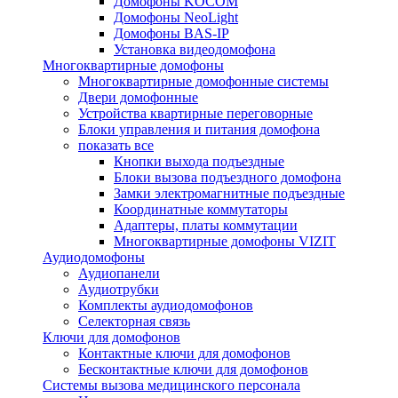
Домофоны KOCOM
Домофоны NeoLight
Домофоны BAS-IP
Установка видеодомофона
Многоквартирные домофоны
Многоквартирные домофонные системы
Двери домофонные
Устройства квартирные переговорные
Блоки управления и питания домофона
показать все
Кнопки выхода подъездные
Блоки вызова подъездного домофона
Замки электромагнитные подъездные
Координатные коммутаторы
Адаптеры, платы коммутации
Многоквартирные домофоны VIZIT
Аудиодомофоны
Аудиопанели
Аудиотрубки
Комплекты аудиодомофонов
Селекторная связь
Ключи для домофонов
Контактные ключи для домофонов
Бесконтактные ключи для домофонов
Системы вызова медицинского персонала