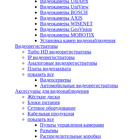
Видеокамеры UniArch
Видеокамеры UniView
Видеокамеры BOSCH
Видеокамеры AXIS
Видеокамеры WISENET
Видеокамеры GeoVision
Видеокамеры MOBOTIX
Установка камер видеонаблюдения
Видеорегистраторы
Turbo HD видеорегистраторы
IP видеорегистраторы
Аналоговые видеорегистраторы
Платы видеозахвата
показать все
Видеосерверы
Автомобильные видеорегистраторы
Аксессуары для видеонаблюдения
Жёсткие диски
Блоки питания
Сетевое оборудование
Кабельная продукция
показать все
Пульты управления камерами
Разъемы
Распределительные коробки