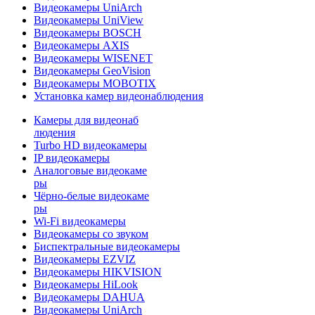
Видеокамеры UniArch
Видеокамеры UniView
Видеокамеры BOSCH
Видеокамеры AXIS
Видеокамеры WISENET
Видеокамеры GeoVision
Видеокамеры MOBOTIX
Установка камер видеонаблюдения
Камеры для видеонаб
людения
Turbo HD видеокамеры
IP видеокамеры
Аналоговые видеокаме
ры
Чёрно-белые видеокаме
ры
Wi-Fi видеокамеры
Видеокамеры со звуком
Биспектральные видеокамеры
Видеокамеры EZVIZ
Видеокамеры HIKVISION
Видеокамеры HiLook
Видеокамеры DAHUA
Видеокамеры UniArch