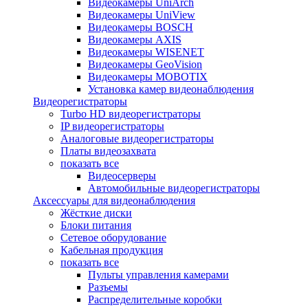
Видеокамеры UniArch
Видеокамеры UniView
Видеокамеры BOSCH
Видеокамеры AXIS
Видеокамеры WISENET
Видеокамеры GeoVision
Видеокамеры MOBOTIX
Установка камер видеонаблюдения
Видеорегистраторы
Turbo HD видеорегистраторы
IP видеорегистраторы
Аналоговые видеорегистраторы
Платы видеозахвата
показать все
Видеосерверы
Автомобильные видеорегистраторы
Аксессуары для видеонаблюдения
Жёсткие диски
Блоки питания
Сетевое оборудование
Кабельная продукция
показать все
Пульты управления камерами
Разъемы
Распределительные коробки