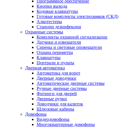
Программное обеспечение
Кнопки выхода
Кодовые клавиатуры
Готовые комплекты электрозамков (СКД)
Алкотестеры
Станции дезинфекции
Охранные системы
Комплекты охранной сигнализации
Датчики и извещатели
Сирены и световые оповещатели
Охрана периметра
Клавиатуры
Централи и пульты
Дверная автоматика
Автоматика для ворот
Дверные доводчики
Автоматические дверные системы
Ручные дверные системы
Фитинги для дверей
Дверные ручки
Доводчики для калиток
Шлюзовые кабины
Домофоны
Видеодомофоны
Многоквартирные домофоны