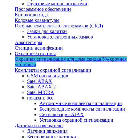
Грунтовые металлоискатели
Программное обеспечение
Кнопки выхода
Кодовые клавиатуры
Готовые комплекты электрозамков (СКД)
Замки для калитки
Установка электронных замков
Алкотестеры
Станции дезинфекции
Охранные системы
Охранная сигнализация для дома
скидка 5%
срочная
установка
Комплекты охранной сигнализации
GSM сигнализация
Satel ABAX
Satel ABAX 2
Satel MICRA
показать все
Автономные комплекты сигнализации
Беспроводные комплекты сигнализации
Сигнализация AJAX
Установка охранной сигнализации
Датчики и извещатели
Датчики движения
Беспроводные датчики