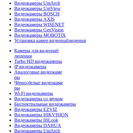
Видеокамеры UniArch
Видеокамеры UniView
Видеокамеры BOSCH
Видеокамеры AXIS
Видеокамеры WISENET
Видеокамеры GeoVision
Видеокамеры MOBOTIX
Установка камер видеонаблюдения
Камеры для видеонаб
людения
Turbo HD видеокамеры
IP видеокамеры
Аналоговые видеокаме
ры
Чёрно-белые видеокаме
ры
Wi-Fi видеокамеры
Видеокамеры со звуком
Биспектральные видеокамеры
Видеокамеры EZVIZ
Видеокамеры HIKVISION
Видеокамеры HiLook
Видеокамеры DAHUA
Видеокамеры UniArch