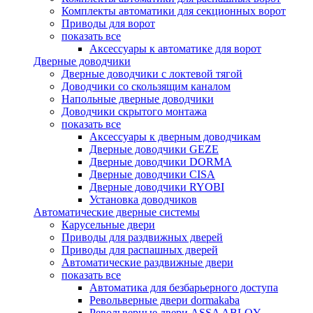
Комплекты автоматики для секционных ворот
Приводы для ворот
показать все
Аксессуары к автоматике для ворот
Дверные доводчики
Дверные доводчики с локтевой тягой
Доводчики со скользящим каналом
Напольные дверные доводчики
Доводчики скрытого монтажа
показать все
Аксессуары к дверным доводчикам
Дверные доводчики GEZE
Дверные доводчики DORMA
Дверные доводчики CISA
Дверные доводчики RYOBI
Установка доводчиков
Автоматические дверные системы
Карусельные двери
Приводы для раздвижных дверей
Приводы для распашных дверей
Автоматические раздвижные двери
показать все
Автоматика для безбарьерного доступа
Револьверные двери dormakaba
Револьверные двери ASSA ABLOY