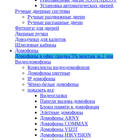
Установка автоматических дверей
Ручные дверные системы
Ручные раздвижные двери
Ручные распашные двери
Фитинги для дверей
Дверные ручки
Доводчики для калиток
Шлюзовые кабины
Домофоны
Домофоны в офис
скидка 5%
монтаж за 2 дня
Видеодомофоны
Комплекты видеодомофонов
Домофоны цветные
IP домофоны
Чёрно-белые домофоны
показать все
Видеоглазки
Панели вызова домофона
Блоки памяти к домофонам
Элитные домофоны
Домофоны ARNY
Домофоны COMMAX
Домофоны VIZIT
Домофоны HIKVISION