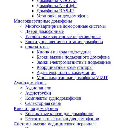
Домофоны KOCOM
Домофоны NeoLight
Домофоны BAS-IP
Установка видеодомофона
Многоквартирные домофоны
Многоквартирные домофонные системы
Двери домофонные
Устройства квартирные переговорные
Блоки управления и питания домофона
показать все
Кнопки выхода подъездные
Блоки вызова подъездного домофона
Замки электромагнитные подъездные
Координатные коммутаторы
Адаптеры, платы коммутации
Многоквартирные домофоны VIZIT
Аудиодомофоны
Аудиопанели
Аудиотрубки
Комплекты аудиодомофонов
Селекторная связь
Ключи для домофонов
Контактные ключи для домофонов
Бесконтактные ключи для домофонов
Системы вызова медицинского персонала