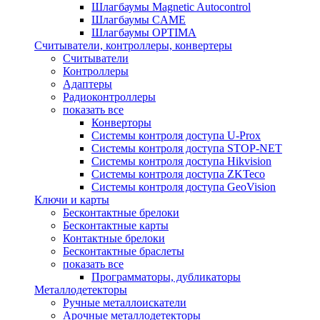
Шлагбаумы Magnetic Autocontrol
Шлагбаумы CAME
Шлагбаумы OPTIMA
Считыватели, контроллеры, конвертеры
Считыватели
Контроллеры
Адаптеры
Радиоконтроллеры
показать все
Конверторы
Системы контроля доступа U-Prox
Системы контроля доступа STOP-NET
Системы контроля доступа Hikvision
Системы контроля доступа ZKTeco
Системы контроля доступа GeoVision
Ключи и карты
Бесконтактные брелоки
Бесконтактные карты
Контактные брелоки
Бесконтактные браслеты
показать все
Программаторы, дубликаторы
Металлодетекторы
Ручные металлоискатели
Арочные металлодетекторы