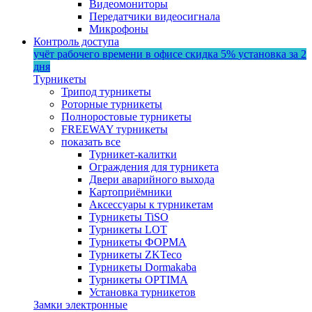
Видеомониторы
Передатчики видеосигнала
Микрофоны
Контроль доступа
учёт рабочего времени в офисе
скидка 5%
установка за 2
дня
Турникеты
Трипод турникеты
Роторные турникеты
Полноростовые турникеты
FREEWAY турникеты
показать все
Турникет-калитки
Ограждения для турникета
Двери аварийного выхода
Картоприёмники
Аксессуары к турникетам
Турникеты TiSO
Турникеты LOT
Турникеты ФОРМА
Турникеты ZKTeco
Турникеты Dormakaba
Турникеты OPTIMA
Установка турникетов
Замки электронные