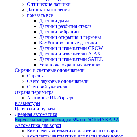
Оптические датчики
Датчики затопления
показать все
Датчики дыма
Датчики разбития стекла
Датчики вибрации
Датчики открытия и герконы
Комбинированные датчики
Датчики и извещатели CROW
Датчики и извещатели AJAX
Датчики и извещатели SATEL
Установка охранных датчиков
Сирены и световые оповещатели
Сирены
Свето-звуковые оповещатели
Световой указатель
Охрана периметра
Активные ИК-барьеры
Клавиатуры
Централи и пульты
Дверная автоматика
Карусельные двери
скидка 5%
на DORMAKABA
Автоматика для ворот
Комплекты автоматики для откатных ворот
Комплекты автоматики для распашных ворот