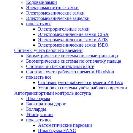
Кодовые замки
Электромагнитные замки
Электромеханические замки
Электромеханические защёлки
показать все
Электроригельные замки
Электромеханические замки CISA
Электромеханические замки ATIS
Электромеханические замки ISEO
Системы учета рабочего времени
Биометрические системы по геометрии лица
Биометрические системы по отпечатку пальца
Системы по бесконтактной карте
Системы учета рабочего времени Hikvision
показать все
Системы учета рабочего времени ZKTeco
Установка системы учёта рабочего времени
Автотранспортный контроль доступа
Шлагбаумы
Блокираторы дорог
Болларды
Убийцы шин
показать все
Автоматические парковки
Шлагбаумы FAAC