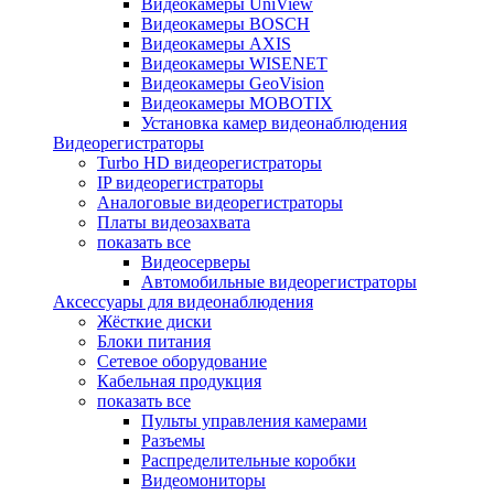
Видеокамеры UniView
Видеокамеры BOSCH
Видеокамеры AXIS
Видеокамеры WISENET
Видеокамеры GeoVision
Видеокамеры MOBOTIX
Установка камер видеонаблюдения
Видеорегистраторы
Turbo HD видеорегистраторы
IP видеорегистраторы
Аналоговые видеорегистраторы
Платы видеозахвата
показать все
Видеосерверы
Автомобильные видеорегистраторы
Аксессуары для видеонаблюдения
Жёсткие диски
Блоки питания
Сетевое оборудование
Кабельная продукция
показать все
Пульты управления камерами
Разъемы
Распределительные коробки
Видеомониторы