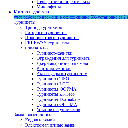
Передатчики видеосигнала
Микрофоны
Контроль доступа
учёт рабочего времени в офисе
скидка 5%
установка за 2 
Турникеты
Трипод турникеты
Роторные турникеты
Полноростовые турникеты
FREEWAY турникеты
показать все
Турникет-калитки
Ограждения для турникета
Двери аварийного выхода
Картоприёмники
Аксессуары к турникетам
Турникеты TiSO
Турникеты LOT
Турникеты ФОРМА
Турникеты ZKTeco
Турникеты Dormakaba
Турникеты OPTIMA
Установка турникетов
Замки электронные
Кодовые замки
Электромагнитные замки