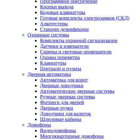
Программное обеспечение
Кнопки выхода
Кодовые клавиатуры
Готовые комплекты электрозамков (СКД)
Алкотестеры
Станции дезинфекции
Охранные системы
Комплекты охранной сигнализации
Датчики и извещатели
Сирены и световые оповещатели
Охрана периметра
Клавиатуры
Централи и пульты
Дверная автоматика
Автоматика для ворот
Дверные доводчики
Автоматические дверные системы
Ручные дверные системы
Фитинги для дверей
Дверные ручки
Доводчики для калиток
Шлюзовые кабины
Домофоны
Видеодомофоны
Многоквартирные домофоны