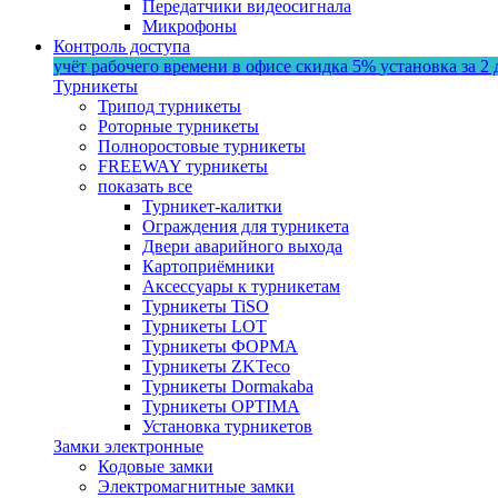
Передатчики видеосигнала
Микрофоны
Контроль доступа
учёт рабочего времени в офисе
скидка 5%
установка за 2 
Турникеты
Трипод турникеты
Роторные турникеты
Полноростовые турникеты
FREEWAY турникеты
показать все
Турникет-калитки
Ограждения для турникета
Двери аварийного выхода
Картоприёмники
Аксессуары к турникетам
Турникеты TiSO
Турникеты LOT
Турникеты ФОРМА
Турникеты ZKTeco
Турникеты Dormakaba
Турникеты OPTIMA
Установка турникетов
Замки электронные
Кодовые замки
Электромагнитные замки