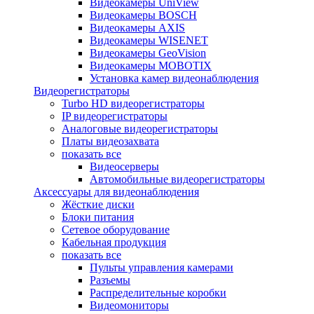
Видеокамеры UniView
Видеокамеры BOSCH
Видеокамеры AXIS
Видеокамеры WISENET
Видеокамеры GeoVision
Видеокамеры MOBOTIX
Установка камер видеонаблюдения
Видеорегистраторы
Turbo HD видеорегистраторы
IP видеорегистраторы
Аналоговые видеорегистраторы
Платы видеозахвата
показать все
Видеосерверы
Автомобильные видеорегистраторы
Аксессуары для видеонаблюдения
Жёсткие диски
Блоки питания
Сетевое оборудование
Кабельная продукция
показать все
Пульты управления камерами
Разъемы
Распределительные коробки
Видеомониторы