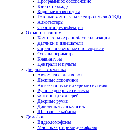
Программное обеспечение
Кнопки выхода
Кодовые клавиатуры
Готовые комплекты электрозамков (СКД)
Алкотестеры
Станции дезинфекции
Охранные системы
Комплекты охранной сигнализации
Датчики и извещатели
Сирены и световые оповещатели
Охрана периметра
Клавиатуры
Централи и пульты
Дверная автоматика
Автоматика для ворот
Дверные доводчики
Автоматические дверные системы
Ручные дверные системы
Фитинги для дверей
Дверные ручки
Доводчики для калиток
Шлюзовые кабины
Домофоны
Видеодомофоны
Многоквартирные домофоны