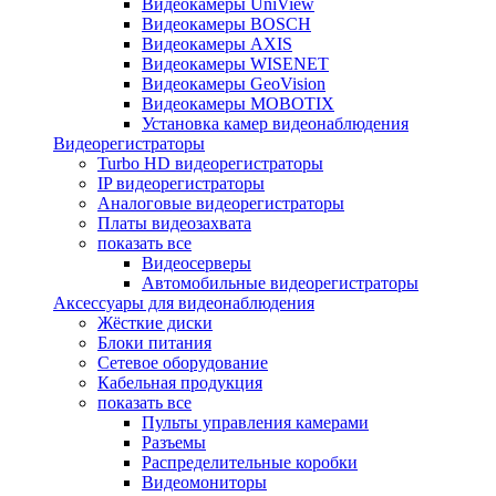
Видеокамеры UniView
Видеокамеры BOSCH
Видеокамеры AXIS
Видеокамеры WISENET
Видеокамеры GeoVision
Видеокамеры MOBOTIX
Установка камер видеонаблюдения
Видеорегистраторы
Turbo HD видеорегистраторы
IP видеорегистраторы
Аналоговые видеорегистраторы
Платы видеозахвата
показать все
Видеосерверы
Автомобильные видеорегистраторы
Аксессуары для видеонаблюдения
Жёсткие диски
Блоки питания
Сетевое оборудование
Кабельная продукция
показать все
Пульты управления камерами
Разъемы
Распределительные коробки
Видеомониторы