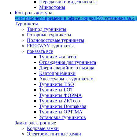
Передатчики видеосигнала
Микрофоны
Контроль доступа
учёт рабочего времени в офисе
скидка 5%
установка за 2 
Турникеты
Трипод турникеты
Роторные турникеты
Полноростовые турникеты
FREEWAY турникеты
показать все
Турникет-калитки
Ограждения для турникета
Двери аварийного выхода
Картоприёмники
Аксессуары к турникетам
Турникеты TiSO
Турникеты LOT
Турникеты ФОРМА
Турникеты ZKTeco
Турникеты Dormakaba
Турникеты OPTIMA
Установка турникетов
Замки электронные
Кодовые замки
Электромагнитные замки