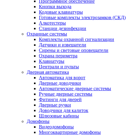
Программное обеспечение
Кнопки выхода
Кодовые клавиатуры
Готовые комплекты электрозамков (СКД)
Алкотестеры
Станции дезинфекции
Охранные системы
Комплекты охранной сигнализации
Датчики и извещатели
Сирены и световые оповещатели
Охрана периметра
Клавиатуры
Централи и пульты
Дверная автоматика
Автоматика для ворот
Дверные доводчики
Автоматические дверные системы
Ручные дверные системы
Фитинги для дверей
Дверные ручки
Доводчики для калиток
Шлюзовые кабины
Домофоны
Видеодомофоны
Многоквартирные домофоны