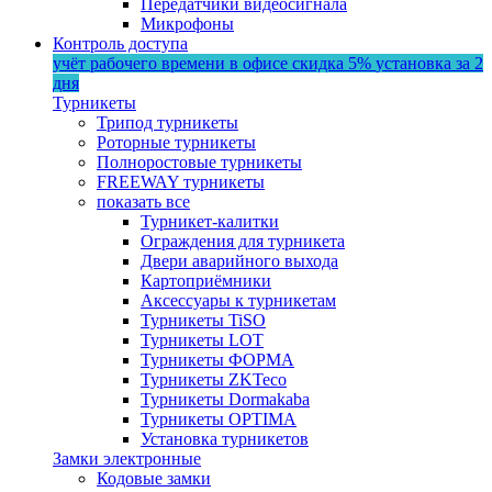
Передатчики видеосигнала
Микрофоны
Контроль доступа
учёт рабочего времени в офисе
скидка 5%
установка за 2
дня
Турникеты
Трипод турникеты
Роторные турникеты
Полноростовые турникеты
FREEWAY турникеты
показать все
Турникет-калитки
Ограждения для турникета
Двери аварийного выхода
Картоприёмники
Аксессуары к турникетам
Турникеты TiSO
Турникеты LOT
Турникеты ФОРМА
Турникеты ZKTeco
Турникеты Dormakaba
Турникеты OPTIMA
Установка турникетов
Замки электронные
Кодовые замки