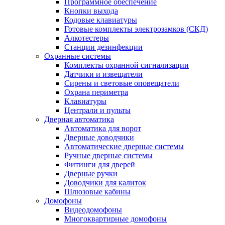
Программное обеспечение
Кнопки выхода
Кодовые клавиатуры
Готовые комплекты электрозамков (СКД)
Алкотестеры
Станции дезинфекции
Охранные системы
Комплекты охранной сигнализации
Датчики и извещатели
Сирены и световые оповещатели
Охрана периметра
Клавиатуры
Централи и пульты
Дверная автоматика
Автоматика для ворот
Дверные доводчики
Автоматические дверные системы
Ручные дверные системы
Фитинги для дверей
Дверные ручки
Доводчики для калиток
Шлюзовые кабины
Домофоны
Видеодомофоны
Многоквартирные домофоны