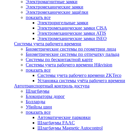
Электромагнитные замки
Электромеханические замки
Электромеханические защёлки
показать все
Электроригельные замки
Электромеханические замки CISA
Электромеханические замки ATIS
Электромеханические замки ISEO
Системы учета рабочего времени
Биометрические системы по геометрии лица
Биометрические системы по отпечатку пальца
Системы по бесконтактной карте
Системы учета рабочего времени Hikvision
показать все
Системы учета рабочего времени ZKTeco
Установка системы учёта рабочего времени
Автотранспортный контроль доступа
Шлагбаумы
Блокираторы дорог
Болларды
Убийцы шин
показать все
Автоматические парковки
Шлагбаумы FAAC
Шлагбаумы Magnetic Autocontrol