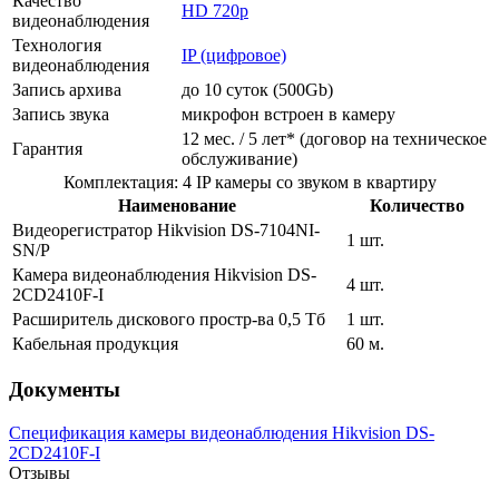
Качество
HD 720p
видеонаблюдения
Технология
IP (цифровое)
видеонаблюдения
Запись архива
до 10 суток (500Gb)
Запись звука
микрофон встроен в камеру
12 мес. / 5 лет* (договор на техническое
Гарантия
обслуживание)
Комплектация: 4 IP камеры со звуком в квартиру
Наименование
Количество
Видеорегистратор Hikvision DS-7104NI-
1 шт.
SN/P
Камера видеонаблюдения Hikvision DS-
4 шт.
2CD2410F-I
Расширитель дискового простр-ва 0,5 Тб
1 шт.
Кабельная продукция
60 м.
Документы
Спецификация камеры видеонаблюдения Hikvision DS-
2CD2410F-I
Отзывы