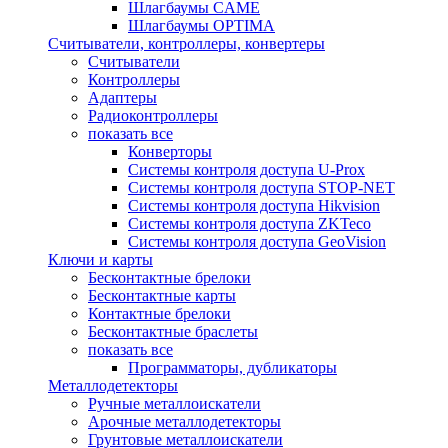
Шлагбаумы CAME
Шлагбаумы OPTIMA
Считыватели, контроллеры, конвертеры
Считыватели
Контроллеры
Адаптеры
Радиоконтроллеры
показать все
Конверторы
Системы контроля доступа U-Prox
Системы контроля доступа STOP-NET
Системы контроля доступа Hikvision
Системы контроля доступа ZKTeco
Системы контроля доступа GeoVision
Ключи и карты
Бесконтактные брелоки
Бесконтактные карты
Контактные брелоки
Бесконтактные браслеты
показать все
Программаторы, дубликаторы
Металлодетекторы
Ручные металлоискатели
Арочные металлодетекторы
Грунтовые металлоискатели