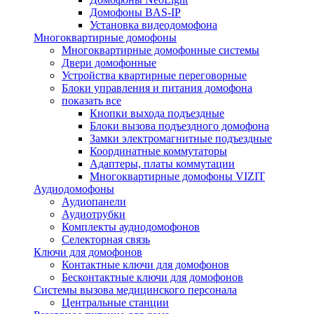
Домофоны BAS-IP
Установка видеодомофона
Многоквартирные домофоны
Многоквартирные домофонные системы
Двери домофонные
Устройства квартирные переговорные
Блоки управления и питания домофона
показать все
Кнопки выхода подъездные
Блоки вызова подъездного домофона
Замки электромагнитные подъездные
Координатные коммутаторы
Адаптеры, платы коммутации
Многоквартирные домофоны VIZIT
Аудиодомофоны
Аудиопанели
Аудиотрубки
Комплекты аудиодомофонов
Селекторная связь
Ключи для домофонов
Контактные ключи для домофонов
Бесконтактные ключи для домофонов
Системы вызова медицинского персонала
Центральные станции