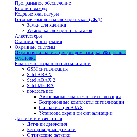
Программное обеспечение
Кнопки выхода
Кодовые клавиатуры
Готовые комплекты электрозамков (СКД)
Замки для калитки
Установка электронных замков
Алкотестеры
Станции дезинфекции
Охранные системы
Охранная сигнализация для дома
скидка 5%
срочная
установка
Комплекты охранной сигнализации
GSM сигнализация
Satel ABAX
Satel ABAX 2
Satel MICRA
показать все
Автономные комплекты сигнализации
Беспроводные комплекты сигнализации
Сигнализация AJAX
Установка охранной сигнализации
Датчики и извещатели
Датчики движения
Беспроводные датчики
Оптические датчики