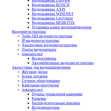
Видеокамеры UniView
Видеокамеры BOSCH
Видеокамеры AXIS
Видеокамеры WISENET
Видеокамеры GeoVision
Видеокамеры MOBOTIX
Установка камер видеонаблюдения
Видеорегистраторы
Turbo HD видеорегистраторы
IP видеорегистраторы
Аналоговые видеорегистраторы
Платы видеозахвата
показать все
Видеосерверы
Автомобильные видеорегистраторы
Аксессуары для видеонаблюдения
Жёсткие диски
Блоки питания
Сетевое оборудование
Кабельная продукция
показать все
Пульты управления камерами
Разъемы
Распределительные коробки
Видеомониторы