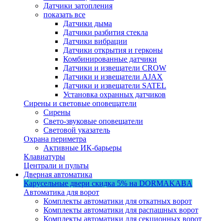
Датчики затопления
показать все
Датчики дыма
Датчики разбития стекла
Датчики вибрации
Датчики открытия и герконы
Комбинированные датчики
Датчики и извещатели CROW
Датчики и извещатели AJAX
Датчики и извещатели SATEL
Установка охранных датчиков
Сирены и световые оповещатели
Сирены
Свето-звуковые оповещатели
Световой указатель
Охрана периметра
Активные ИК-барьеры
Клавиатуры
Централи и пульты
Дверная автоматика
Карусельные двери
скидка 5%
на DORMAKABA
Автоматика для ворот
Комплекты автоматики для откатных ворот
Комплекты автоматики для распашных ворот
Комплекты автоматики для секционных ворот