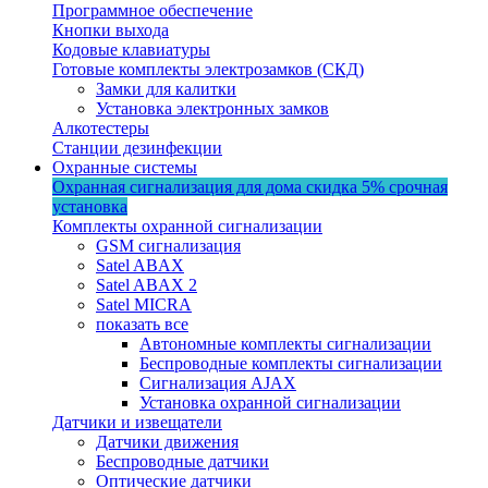
Программное обеспечение
Кнопки выхода
Кодовые клавиатуры
Готовые комплекты электрозамков (СКД)
Замки для калитки
Установка электронных замков
Алкотестеры
Станции дезинфекции
Охранные системы
Охранная сигнализация для дома
скидка 5%
срочная
установка
Комплекты охранной сигнализации
GSM сигнализация
Satel ABAX
Satel ABAX 2
Satel MICRA
показать все
Автономные комплекты сигнализации
Беспроводные комплекты сигнализации
Сигнализация AJAX
Установка охранной сигнализации
Датчики и извещатели
Датчики движения
Беспроводные датчики
Оптические датчики