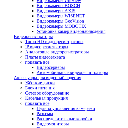
Видеокамеры UniView
Видеокамеры BOSCH
Видеокамеры AXIS
Видеокамеры WISENET
Видеокамеры GeoVision
Видеокамеры MOBOTIX
Установка камер видеонаблюдения
Видеорегистраторы
Turbo HD видеорегистраторы
IP видеорегистраторы
Аналоговые видеорегистраторы
Платы видеозахвата
показать все
Видеосерверы
Автомобильные видеорегистраторы
Аксессуары для видеонаблюдения
Жёсткие диски
Блоки питания
Сетевое оборудование
Кабельная продукция
показать все
Пульты управления камерами
Разъемы
Распределительные коробки
Видеомониторы