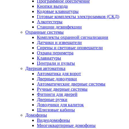
Программное обеспечение
Кнопки выхода
Кодовые клавиатуры
Готовые комплекты электрозамков (СКД)
Алкотестеры
Станции дезинфекции
Охранные системы
Комплекты охранной сигнализации
Датчики и извещатели
Сирены и световые оповещатели
Охрана периметра
Клавиатуры
Централи и пульты
Дверная автоматика
Автоматика для ворот
Дверные доводчики
Автоматические дверные системы
Ручные дверные системы
Фитинги для дверей
Дверные ручки
Доводчики для калиток
Шлюзовые кабины
Домофоны
Видеодомофоны
Многоквартирные домофоны