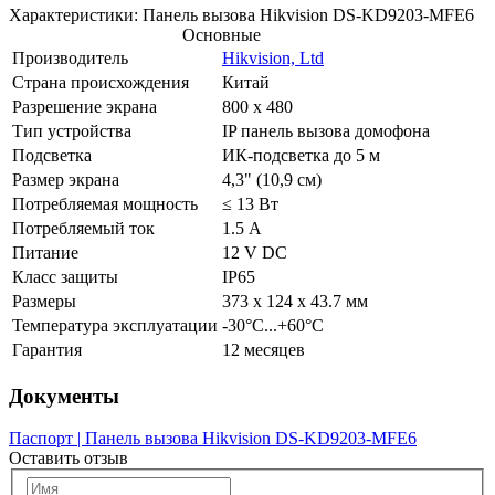
Характеристики: Панель вызова Hikvision DS-KD9203-MFE6
Основные
Производитель
Hikvision, Ltd
Страна происхождения
Китай
Разрешение экрана
800 х 480
Тип устройства
IP панель вызова домофона
Подсветка
ИК-подсветка до 5 м
Размер экрана
4,3" (10,9 см)
Потребляемая мощность
≤ 13 Вт
Потребляемый ток
1.5 А
Питание
12 V DC
Класс защиты
IP65
Размеры
373 х 124 х 43.7 мм
Температура эксплуатации
-30°С...+60°С
Гарантия
12 месяцев
Документы
Паспорт | Панель вызова Hikvision DS-KD9203-MFE6
Оставить отзыв