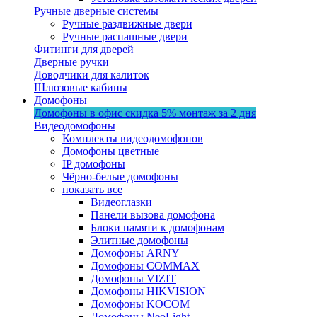
Ручные дверные системы
Ручные раздвижные двери
Ручные распашные двери
Фитинги для дверей
Дверные ручки
Доводчики для калиток
Шлюзовые кабины
Домофоны
Домофоны в офис
скидка 5%
монтаж за 2 дня
Видеодомофоны
Комплекты видеодомофонов
Домофоны цветные
IP домофоны
Чёрно-белые домофоны
показать все
Видеоглазки
Панели вызова домофона
Блоки памяти к домофонам
Элитные домофоны
Домофоны ARNY
Домофоны COMMAX
Домофоны VIZIT
Домофоны HIKVISION
Домофоны KOCOM
Домофоны NeoLight