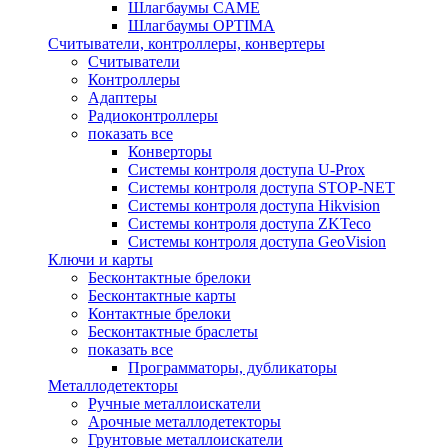
Шлагбаумы CAME
Шлагбаумы OPTIMA
Считыватели, контроллеры, конвертеры
Считыватели
Контроллеры
Адаптеры
Радиоконтроллеры
показать все
Конверторы
Системы контроля доступа U-Prox
Системы контроля доступа STOP-NET
Системы контроля доступа Hikvision
Системы контроля доступа ZKTeco
Системы контроля доступа GeoVision
Ключи и карты
Бесконтактные брелоки
Бесконтактные карты
Контактные брелоки
Бесконтактные браслеты
показать все
Программаторы, дубликаторы
Металлодетекторы
Ручные металлоискатели
Арочные металлодетекторы
Грунтовые металлоискатели