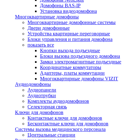
Домофоны BAS-IP
Установка видеодомофона
Многоквартирные домофоны
Многоквартирные домофонные системы
Двери домофонные
Устройства квартирные переговорные
Блоки управления и питания домофона
показать все
Кнопки выхода подъездные
Блоки вызова подъездного домофона
Замки электромагнитные подъездные
Координатные коммутаторы
Адаптеры, платы коммутации
Многоквартирные домофоны VIZIT
Аудиодомофоны
Аудиопанели
Аудиотрубки
Комплекты аудиодомофонов
Селекторная связь
Ключи для домофонов
Контактные ключи для домофонов
Бесконтактные ключи для домофонов
Системы вызова медицинского персонала
Центральные станции