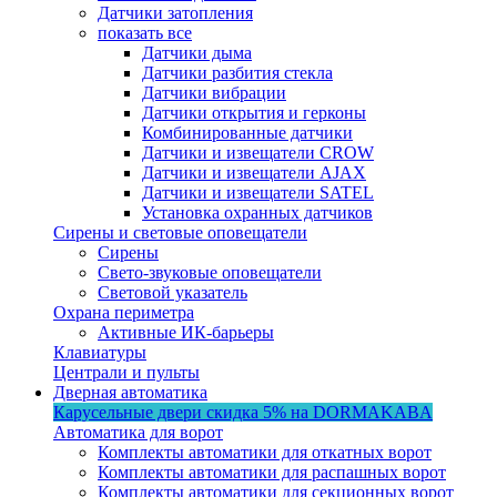
Датчики затопления
показать все
Датчики дыма
Датчики разбития стекла
Датчики вибрации
Датчики открытия и герконы
Комбинированные датчики
Датчики и извещатели CROW
Датчики и извещатели AJAX
Датчики и извещатели SATEL
Установка охранных датчиков
Сирены и световые оповещатели
Сирены
Свето-звуковые оповещатели
Световой указатель
Охрана периметра
Активные ИК-барьеры
Клавиатуры
Централи и пульты
Дверная автоматика
Карусельные двери
скидка 5%
на DORMAKABA
Автоматика для ворот
Комплекты автоматики для откатных ворот
Комплекты автоматики для распашных ворот
Комплекты автоматики для секционных ворот