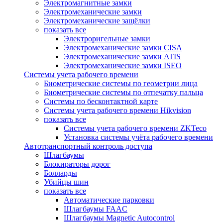
Электромагнитные замки
Электромеханические замки
Электромеханические защёлки
показать все
Электроригельные замки
Электромеханические замки CISA
Электромеханические замки ATIS
Электромеханические замки ISEO
Системы учета рабочего времени
Биометрические системы по геометрии лица
Биометрические системы по отпечатку пальца
Системы по бесконтактной карте
Системы учета рабочего времени Hikvision
показать все
Системы учета рабочего времени ZKTeco
Установка системы учёта рабочего времени
Автотранспортный контроль доступа
Шлагбаумы
Блокираторы дорог
Болларды
Убийцы шин
показать все
Автоматические парковки
Шлагбаумы FAAC
Шлагбаумы Magnetic Autocontrol