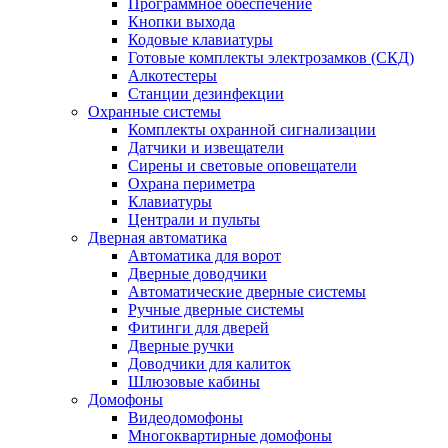
Программное обеспечение
Кнопки выхода
Кодовые клавиатуры
Готовые комплекты электрозамков (СКД)
Алкотестеры
Станции дезинфекции
Охранные системы
Комплекты охранной сигнализации
Датчики и извещатели
Сирены и световые оповещатели
Охрана периметра
Клавиатуры
Централи и пульты
Дверная автоматика
Автоматика для ворот
Дверные доводчики
Автоматические дверные системы
Ручные дверные системы
Фитинги для дверей
Дверные ручки
Доводчики для калиток
Шлюзовые кабины
Домофоны
Видеодомофоны
Многоквартирные домофоны