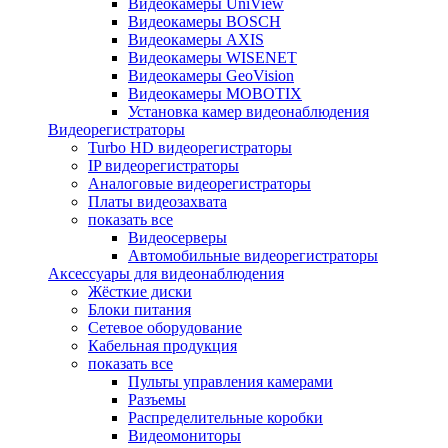
Видеокамеры UniView
Видеокамеры BOSCH
Видеокамеры AXIS
Видеокамеры WISENET
Видеокамеры GeoVision
Видеокамеры MOBOTIX
Установка камер видеонаблюдения
Видеорегистраторы
Turbo HD видеорегистраторы
IP видеорегистраторы
Аналоговые видеорегистраторы
Платы видеозахвата
показать все
Видеосерверы
Автомобильные видеорегистраторы
Аксессуары для видеонаблюдения
Жёсткие диски
Блоки питания
Сетевое оборудование
Кабельная продукция
показать все
Пульты управления камерами
Разъемы
Распределительные коробки
Видеомониторы