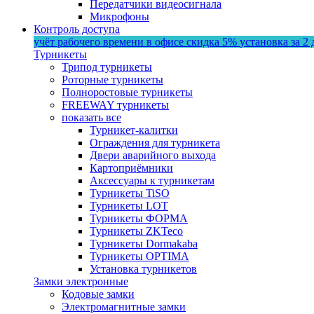
Передатчики видеосигнала
Микрофоны
Контроль доступа
учёт рабочего времени в офисе
скидка 5%
установка за 2 
Турникеты
Трипод турникеты
Роторные турникеты
Полноростовые турникеты
FREEWAY турникеты
показать все
Турникет-калитки
Ограждения для турникета
Двери аварийного выхода
Картоприёмники
Аксессуары к турникетам
Турникеты TiSO
Турникеты LOT
Турникеты ФОРМА
Турникеты ZKTeco
Турникеты Dormakaba
Турникеты OPTIMA
Установка турникетов
Замки электронные
Кодовые замки
Электромагнитные замки