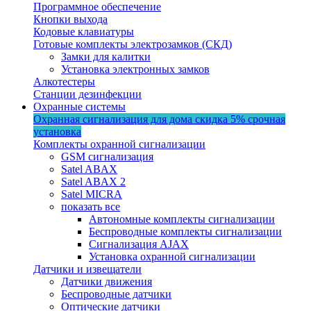
Программное обеспечение
Кнопки выхода
Кодовые клавиатуры
Готовые комплекты электрозамков (СКД)
Замки для калитки
Установка электронных замков
Алкотестеры
Станции дезинфекции
Охранные системы
Охранная сигнализация для дома
скидка 5%
срочная
установка
Комплекты охранной сигнализации
GSM сигнализация
Satel ABAX
Satel ABAX 2
Satel MICRA
показать все
Автономные комплекты сигнализации
Беспроводные комплекты сигнализации
Сигнализация AJAX
Установка охранной сигнализации
Датчики и извещатели
Датчики движения
Беспроводные датчики
Оптические датчики