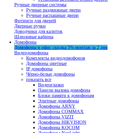
Ручные дверные системы
Ручные раздвижные двери
Ручные распашные двери
Фитинги для дверей
Дверные ручки
Доводчики для калиток
Шлюзовые кабины
Домофоны
Домофоны в офис
скидка 5%
монтаж за 2 дня
Видеодомофоны
Комплекты видеодомофонов
Домофоны цветные
IP домофоны
Чёрно-белые домофоны
показать все
Видеоглазки
Панели вызова домофона
Блоки памяти к домофонам
Элитные домофоны
Домофоны ARNY
Домофоны COMMAX
Домофоны VIZIT
Домофоны HIKVISION
Домофоны KOCOM
Домофоны NeoLight