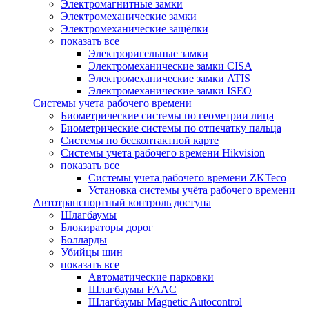
Электромагнитные замки
Электромеханические замки
Электромеханические защёлки
показать все
Электроригельные замки
Электромеханические замки CISA
Электромеханические замки ATIS
Электромеханические замки ISEO
Системы учета рабочего времени
Биометрические системы по геометрии лица
Биометрические системы по отпечатку пальца
Системы по бесконтактной карте
Системы учета рабочего времени Hikvision
показать все
Системы учета рабочего времени ZKTeco
Установка системы учёта рабочего времени
Автотранспортный контроль доступа
Шлагбаумы
Блокираторы дорог
Болларды
Убийцы шин
показать все
Автоматические парковки
Шлагбаумы FAAC
Шлагбаумы Magnetic Autocontrol