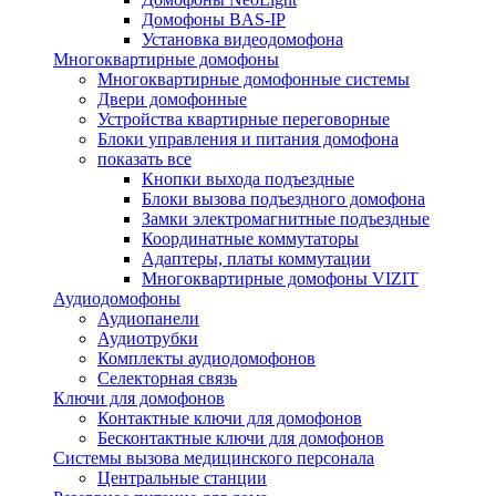
Домофоны BAS-IP
Установка видеодомофона
Многоквартирные домофоны
Многоквартирные домофонные системы
Двери домофонные
Устройства квартирные переговорные
Блоки управления и питания домофона
показать все
Кнопки выхода подъездные
Блоки вызова подъездного домофона
Замки электромагнитные подъездные
Координатные коммутаторы
Адаптеры, платы коммутации
Многоквартирные домофоны VIZIT
Аудиодомофоны
Аудиопанели
Аудиотрубки
Комплекты аудиодомофонов
Селекторная связь
Ключи для домофонов
Контактные ключи для домофонов
Бесконтактные ключи для домофонов
Системы вызова медицинского персонала
Центральные станции