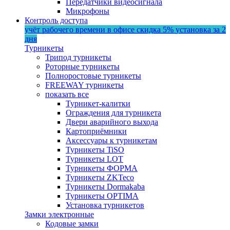
Передатчики видеосигнала
Микрофоны
Контроль доступа
учёт рабочего времени в офисе
скидка 5%
установка за 2
дня
Турникеты
Трипод турникеты
Роторные турникеты
Полноростовые турникеты
FREEWAY турникеты
показать все
Турникет-калитки
Ограждения для турникета
Двери аварийного выхода
Картоприёмники
Аксессуары к турникетам
Турникеты TiSO
Турникеты LOT
Турникеты ФОРМА
Турникеты ZKTeco
Турникеты Dormakaba
Турникеты OPTIMA
Установка турникетов
Замки электронные
Кодовые замки