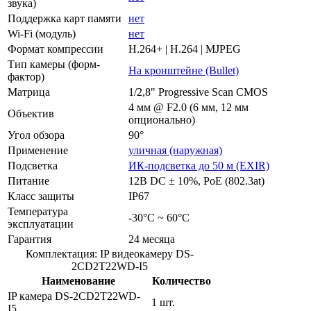
звука)
Поддержка карт памяти
нет
Wi-Fi (модуль)
нет
Формат компрессии
H.264+ | H.264 | MJPEG
Тип камеры (форм-
На кронштейне (Bullet)
фактор)
Матрица
1/2,8" Progressive Scan CMOS
4 мм @ F2.0 (6 мм, 12 мм
Объектив
опционально)
Угол обзора
90°
Применение
уличная (наружная)
Подсветка
ИК-подсветка до 50 м (EXIR)
Питание
12В DC ± 10%, РоЕ (802.3at)
Класс защиты
IP67
Температура
-30°C ~ 60°C
эксплуатации
Гарантия
24 месяца
Комплектация: IP видеокамеру DS-
2CD2T22WD-I5
Наименование
Количество
IP камера DS-2CD2T22WD-
1 шт.
I5