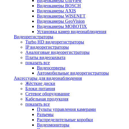
Видеокамеры UniView
Видеокамеры BOSCH
Видеокамеры AXIS
Видеокамеры WISENET
Видеокамеры GeoVision
Видеокамеры MOBOTIX
Установка камер видеонаблюдения
Видеорегистраторы
Turbo HD видеорегистраторы
IP видеорегистраторы
Аналоговые видеорегистраторы
Платы видеозахвата
показать все
Видеосерверы
Автомобильные видеорегистраторы
Аксессуары для видеонаблюдения
Жёсткие диски
Блоки питания
Сетевое оборудование
Кабельная продукция
показать все
Пульты управления камерами
Разъемы
Распределительные коробки
Видеомониторы