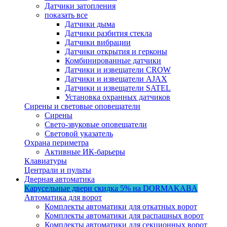
Датчики затопления
показать все
Датчики дыма
Датчики разбития стекла
Датчики вибрации
Датчики открытия и герконы
Комбинированные датчики
Датчики и извещатели CROW
Датчики и извещатели AJAX
Датчики и извещатели SATEL
Установка охранных датчиков
Сирены и световые оповещатели
Сирены
Свето-звуковые оповещатели
Световой указатель
Охрана периметра
Активные ИК-барьеры
Клавиатуры
Централи и пульты
Дверная автоматика
Карусельные двери
скидка 5%
на DORMAKABA
Автоматика для ворот
Комплекты автоматики для откатных ворот
Комплекты автоматики для распашных ворот
Комплекты автоматики для секционных ворот