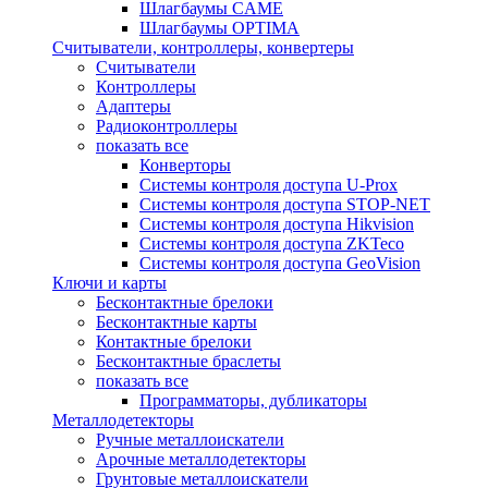
Шлагбаумы CAME
Шлагбаумы OPTIMA
Считыватели, контроллеры, конвертеры
Считыватели
Контроллеры
Адаптеры
Радиоконтроллеры
показать все
Конверторы
Системы контроля доступа U-Prox
Системы контроля доступа STOP-NET
Системы контроля доступа Hikvision
Системы контроля доступа ZKTeco
Системы контроля доступа GeoVision
Ключи и карты
Бесконтактные брелоки
Бесконтактные карты
Контактные брелоки
Бесконтактные браслеты
показать все
Программаторы, дубликаторы
Металлодетекторы
Ручные металлоискатели
Арочные металлодетекторы
Грунтовые металлоискатели