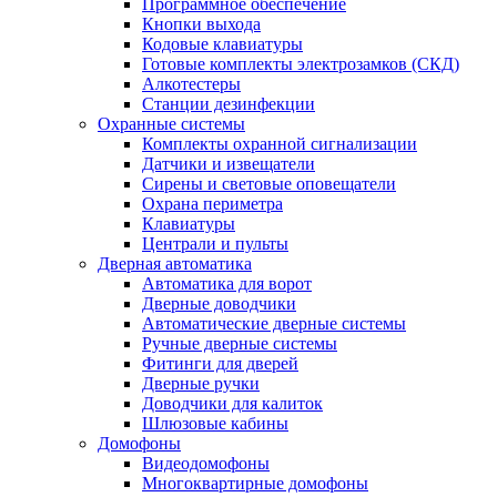
Программное обеспечение
Кнопки выхода
Кодовые клавиатуры
Готовые комплекты электрозамков (СКД)
Алкотестеры
Станции дезинфекции
Охранные системы
Комплекты охранной сигнализации
Датчики и извещатели
Сирены и световые оповещатели
Охрана периметра
Клавиатуры
Централи и пульты
Дверная автоматика
Автоматика для ворот
Дверные доводчики
Автоматические дверные системы
Ручные дверные системы
Фитинги для дверей
Дверные ручки
Доводчики для калиток
Шлюзовые кабины
Домофоны
Видеодомофоны
Многоквартирные домофоны