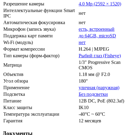
Разрешение камеры
4.0 Mp (2592 × 1520)
Интеллектуальные функции Smart
нет
IPC
Автоматическая фокусировка
нет
Микрофон (запись звука)
есть, встроенный
Поддержка карт памяти
до 64GB, microSD
Wi-Fi (модуль)
нет
Формат компрессии
H.264 | MJPEG
Тип камеры (форм-фактор)
Рыбий глаз (Fisheye)
1/3" Progressive Scan
Матрица
CMOS
Объектив
1.18 мм @ F2.0
Угол обзора
180°
Применение
уличная (наружная)
Подсветка
Без подсветки
Питание
12В DC, РоЕ (802.3af)
Класс защиты
IK10
Температура эксплуатации
-40°C ~ 60°C
Гарантия
12 месяцев
Документы