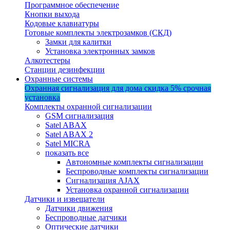
Программное обеспечение
Кнопки выхода
Кодовые клавиатуры
Готовые комплекты электрозамков (СКД)
Замки для калитки
Установка электронных замков
Алкотестеры
Станции дезинфекции
Охранные системы
Охранная сигнализация для дома
скидка 5%
срочная
установка
Комплекты охранной сигнализации
GSM сигнализация
Satel ABAX
Satel ABAX 2
Satel MICRA
показать все
Автономные комплекты сигнализации
Беспроводные комплекты сигнализации
Сигнализация AJAX
Установка охранной сигнализации
Датчики и извещатели
Датчики движения
Беспроводные датчики
Оптические датчики