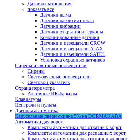
Датчики затопления
показать все
Датчики дыма
Датчики разбития стекла
Датчики вибрации
Датчики открытия и герконы
Комбинированные датчики
Датчики и извещатели CROW
Датчики и извещатели AJAX
Датчики и извещатели SATEL
Установка охранных датчиков
Сирены и световые оповещатели
Сирены
Свето-звуковые оповещатели
Световой указатель
Охрана периметра
Активные ИК-барьеры
Клавиатуры
Централи и пульты
Дверная автоматика
Карусельные двери
скидка 5%
на DORMAKABA
Автоматика для ворот
Комплекты автоматики для откатных ворот
Комплекты автоматики для распашных ворот
Комплекты автоматики для секционных ворот