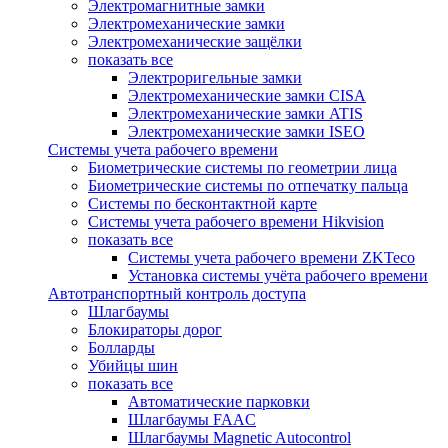
Электромагнитные замки
Электромеханические замки
Электромеханические защёлки
показать все
Электроригельные замки
Электромеханические замки CISA
Электромеханические замки ATIS
Электромеханические замки ISEO
Системы учета рабочего времени
Биометрические системы по геометрии лица
Биометрические системы по отпечатку пальца
Системы по бесконтактной карте
Системы учета рабочего времени Hikvision
показать все
Системы учета рабочего времени ZKTeco
Установка системы учёта рабочего времени
Автотранспортный контроль доступа
Шлагбаумы
Блокираторы дорог
Болларды
Убийцы шин
показать все
Автоматические парковки
Шлагбаумы FAAC
Шлагбаумы Magnetic Autocontrol