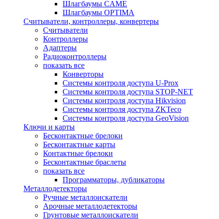
Шлагбаумы CAME
Шлагбаумы OPTIMA
Считыватели, контроллеры, конвертеры
Считыватели
Контроллеры
Адаптеры
Радиоконтроллеры
показать все
Конверторы
Системы контроля доступа U-Prox
Системы контроля доступа STOP-NET
Системы контроля доступа Hikvision
Системы контроля доступа ZKTeco
Системы контроля доступа GeoVision
Ключи и карты
Бесконтактные брелоки
Бесконтактные карты
Контактные брелоки
Бесконтактные браслеты
показать все
Программаторы, дубликаторы
Металлодетекторы
Ручные металлоискатели
Арочные металлодетекторы
Грунтовые металлоискатели