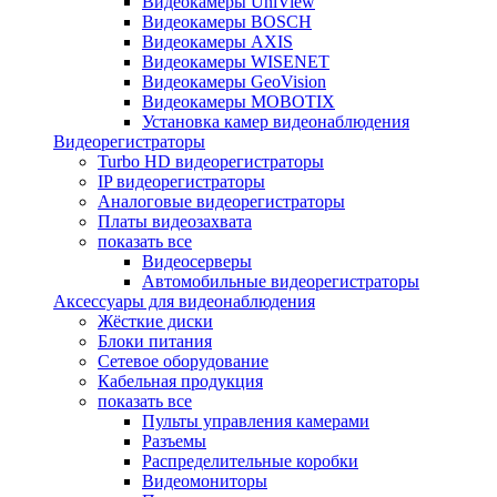
Видеокамеры UniView
Видеокамеры BOSCH
Видеокамеры AXIS
Видеокамеры WISENET
Видеокамеры GeoVision
Видеокамеры MOBOTIX
Установка камер видеонаблюдения
Видеорегистраторы
Turbo HD видеорегистраторы
IP видеорегистраторы
Аналоговые видеорегистраторы
Платы видеозахвата
показать все
Видеосерверы
Автомобильные видеорегистраторы
Аксессуары для видеонаблюдения
Жёсткие диски
Блоки питания
Сетевое оборудование
Кабельная продукция
показать все
Пульты управления камерами
Разъемы
Распределительные коробки
Видеомониторы