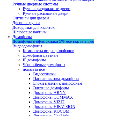
Ручные дверные системы
Ручные раздвижные двери
Ручные распашные двери
Фитинги для дверей
Дверные ручки
Доводчики для калиток
Шлюзовые кабины
Домофоны
Домофоны в офис
скидка 5%
монтаж за 2 дня
Видеодомофоны
Комплекты видеодомофонов
Домофоны цветные
IP домофоны
Чёрно-белые домофоны
показать все
Видеоглазки
Панели вызова домофона
Блоки памяти к домофонам
Элитные домофоны
Домофоны ARNY
Домофоны COMMAX
Домофоны VIZIT
Домофоны HIKVISION
Домофоны KOCOM
Домофоны NeoLight