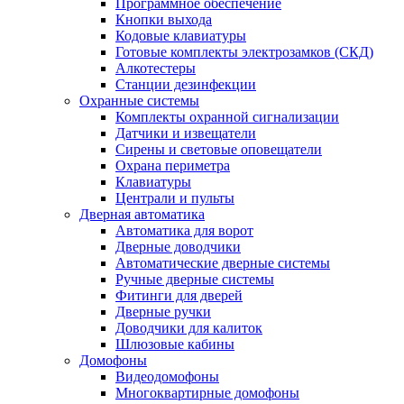
Программное обеспечение
Кнопки выхода
Кодовые клавиатуры
Готовые комплекты электрозамков (СКД)
Алкотестеры
Станции дезинфекции
Охранные системы
Комплекты охранной сигнализации
Датчики и извещатели
Сирены и световые оповещатели
Охрана периметра
Клавиатуры
Централи и пульты
Дверная автоматика
Автоматика для ворот
Дверные доводчики
Автоматические дверные системы
Ручные дверные системы
Фитинги для дверей
Дверные ручки
Доводчики для калиток
Шлюзовые кабины
Домофоны
Видеодомофоны
Многоквартирные домофоны