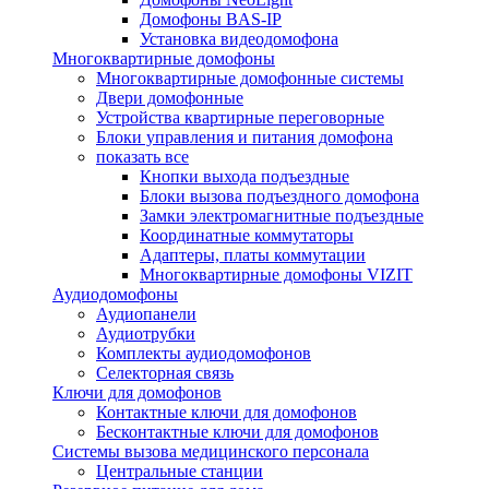
Домофоны BAS-IP
Установка видеодомофона
Многоквартирные домофоны
Многоквартирные домофонные системы
Двери домофонные
Устройства квартирные переговорные
Блоки управления и питания домофона
показать все
Кнопки выхода подъездные
Блоки вызова подъездного домофона
Замки электромагнитные подъездные
Координатные коммутаторы
Адаптеры, платы коммутации
Многоквартирные домофоны VIZIT
Аудиодомофоны
Аудиопанели
Аудиотрубки
Комплекты аудиодомофонов
Селекторная связь
Ключи для домофонов
Контактные ключи для домофонов
Бесконтактные ключи для домофонов
Системы вызова медицинского персонала
Центральные станции