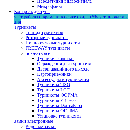
Передатчики видеосигнала
Микрофоны
Контроль доступа
учёт рабочего времени в офисе
скидка 5%
установка за 2
дня
Турникеты
Трипод турникеты
Роторные турникеты
Полноростовые турникеты
FREEWAY турникеты
показать все
Турникет-калитки
Ограждения для турникета
Двери аварийного выхода
Картоприёмники
Аксессуары к турникетам
Турникеты TiSO
Турникеты LOT
Турникеты ФОРМА
Турникеты ZKTeco
Турникеты Dormakaba
Турникеты OPTIMA
Установка турникетов
Замки электронные
Кодовые замки