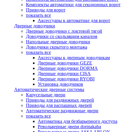
Комплекты автоматики для секционных ворот
Приводы для ворот
показать все
Аксессуары к автоматике для ворот
Дверные доводчики
Дверные доводчики с локтевой тягой
Доводчики со скользящим каналом
Напольные дверные доводчики
Доводчики скрытого монтажа
показать все
Аксессуары к дверным доводчикам
Дверные доводчики GEZE
Дверные доводчики DORMA
Дверные доводчики CISA
Дверные доводчики RYOBI
Установка доводчиков
Автоматические дверные системы
Карусельные двери
Приводы для раздвижных дверей
Приводы для распашных дверей
Автоматические раздвижные двери
показать все
Автоматика для безбарьерного доступа
Револьверные двери dormakaba
Револьверные двери ASSA ABLOY