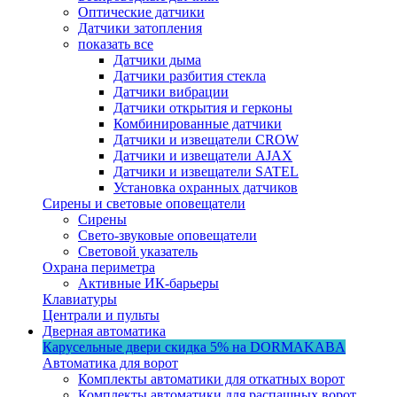
Оптические датчики
Датчики затопления
показать все
Датчики дыма
Датчики разбития стекла
Датчики вибрации
Датчики открытия и герконы
Комбинированные датчики
Датчики и извещатели CROW
Датчики и извещатели AJAX
Датчики и извещатели SATEL
Установка охранных датчиков
Сирены и световые оповещатели
Сирены
Свето-звуковые оповещатели
Световой указатель
Охрана периметра
Активные ИК-барьеры
Клавиатуры
Централи и пульты
Дверная автоматика
Карусельные двери
скидка 5%
на DORMAKABA
Автоматика для ворот
Комплекты автоматики для откатных ворот
Комплекты автоматики для распашных ворот