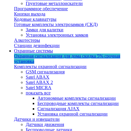
Грунтовые металлоискатели
Программное обеспечение
Кнопки выхода
Кодовые клавиатуры
Готовые комплекты электрозамков (СКД)
Замки для калитки
Установка электронных замков
Алкотестеры
Станции дезинфекции
Охранные системы
Охранная сигнализация для дома
скидка 5%
срочная
установка
Комплекты охранной сигнализации
GSM сигнализация
Satel ABAX
Satel ABAX 2
Satel MICRA
показать все
Автономные комплекты сигнализации
Беспроводные комплекты сигнализации
Сигнализация AJAX
Установка охранной сигнализации
Датчики и извещатели
Датчики движения
Беспроводные датчики