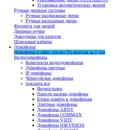
Установка автоматических дверей
Ручные дверные системы
Ручные раздвижные двери
Ручные распашные двери
Фитинги для дверей
Дверные ручки
Доводчики для калиток
Шлюзовые кабины
Домофоны
Домофоны в офис
скидка 5%
монтаж за 2 дня
Видеодомофоны
Комплекты видеодомофонов
Домофоны цветные
IP домофоны
Чёрно-белые домофоны
показать все
Видеоглазки
Панели вызова домофона
Блоки памяти к домофонам
Элитные домофоны
Домофоны ARNY
Домофоны COMMAX
Домофоны VIZIT
Домофоны HIKVISION