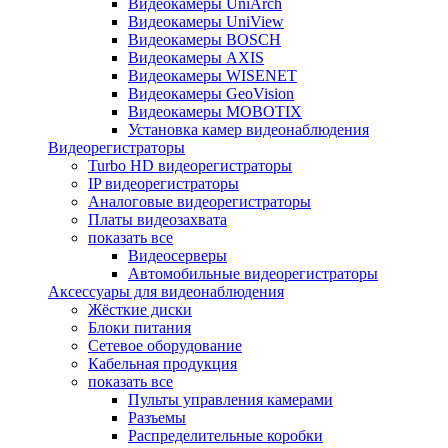
Видеокамеры UniArch
Видеокамеры UniView
Видеокамеры BOSCH
Видеокамеры AXIS
Видеокамеры WISENET
Видеокамеры GeoVision
Видеокамеры MOBOTIX
Установка камер видеонаблюдения
Видеорегистраторы
Turbo HD видеорегистраторы
IP видеорегистраторы
Аналоговые видеорегистраторы
Платы видеозахвата
показать все
Видеосерверы
Автомобильные видеорегистраторы
Аксессуары для видеонаблюдения
Жёсткие диски
Блоки питания
Сетевое оборудование
Кабельная продукция
показать все
Пульты управления камерами
Разъемы
Распределительные коробки