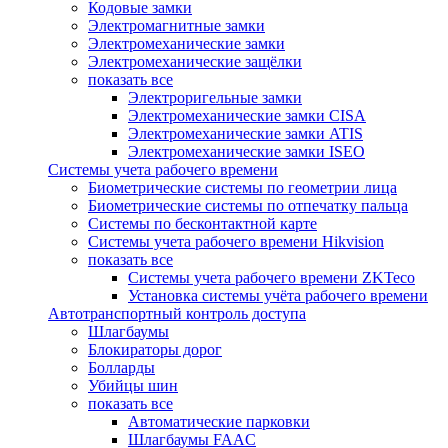
Кодовые замки
Электромагнитные замки
Электромеханические замки
Электромеханические защёлки
показать все
Электроригельные замки
Электромеханические замки CISA
Электромеханические замки ATIS
Электромеханические замки ISEO
Системы учета рабочего времени
Биометрические системы по геометрии лица
Биометрические системы по отпечатку пальца
Системы по бесконтактной карте
Системы учета рабочего времени Hikvision
показать все
Системы учета рабочего времени ZKTeco
Установка системы учёта рабочего времени
Автотранспортный контроль доступа
Шлагбаумы
Блокираторы дорог
Болларды
Убийцы шин
показать все
Автоматические парковки
Шлагбаумы FAAC