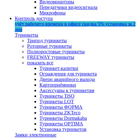
Видеомониторы
Передатчики видеосигнала
Микрофоны
Контроль доступа
учёт рабочего времени в офисе
скидка 5%
установка за 2
дня
Турникеты
Трипод турникеты
Роторные турникеты
Полноростовые турникеты
FREEWAY турникеты
показать все
Турникет-калитки
Ограждения для турникета
Двери аварийного выхода
Картоприёмники
Аксессуары к турникетам
Турникеты TiSO
Турникеты LOT
Турникеты ФОРМА
Турникеты ZKTeco
Турникеты Dormakaba
Турникеты OPTIMA
Установка турникетов
Замки электронные