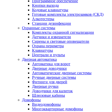
Программное обеспечение
Кнопки выхода
Кодовые клавиатуры
Готовые комплекты электрозамков (СКД)
Алкотестеры
Станции дезинфекции
Охранные системы
Комплекты охранной сигнализации
Датчики и извещатели
Сирены и световые оповещатели
Охрана периметра
Клавиатуры
Централи и пульты
Дверная автоматика
Автоматика для ворот
Дверные доводчики
Автоматические дверные системы
Ручные дверные системы
Фитинги для дверей
Дверные ручки
Доводчики для калиток
Шлюзовые кабины
Домофоны
Видеодомофоны
Многоквартирные домофоны