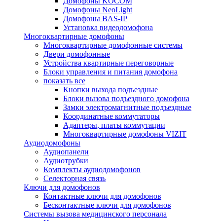
Домофоны KOCOM
Домофоны NeoLight
Домофоны BAS-IP
Установка видеодомофона
Многоквартирные домофоны
Многоквартирные домофонные системы
Двери домофонные
Устройства квартирные переговорные
Блоки управления и питания домофона
показать все
Кнопки выхода подъездные
Блоки вызова подъездного домофона
Замки электромагнитные подъездные
Координатные коммутаторы
Адаптеры, платы коммутации
Многоквартирные домофоны VIZIT
Аудиодомофоны
Аудиопанели
Аудиотрубки
Комплекты аудиодомофонов
Селекторная связь
Ключи для домофонов
Контактные ключи для домофонов
Бесконтактные ключи для домофонов
Системы вызова медицинского персонала