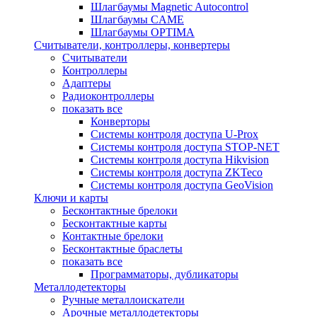
Шлагбаумы Magnetic Autocontrol
Шлагбаумы CAME
Шлагбаумы OPTIMA
Считыватели, контроллеры, конвертеры
Считыватели
Контроллеры
Адаптеры
Радиоконтроллеры
показать все
Конверторы
Системы контроля доступа U-Prox
Системы контроля доступа STOP-NET
Системы контроля доступа Hikvision
Системы контроля доступа ZKTeco
Системы контроля доступа GeoVision
Ключи и карты
Бесконтактные брелоки
Бесконтактные карты
Контактные брелоки
Бесконтактные браслеты
показать все
Программаторы, дубликаторы
Металлодетекторы
Ручные металлоискатели
Арочные металлодетекторы