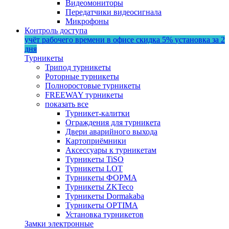
Видеомониторы
Передатчики видеосигнала
Микрофоны
Контроль доступа
учёт рабочего времени в офисе
скидка 5%
установка за 2
дня
Турникеты
Трипод турникеты
Роторные турникеты
Полноростовые турникеты
FREEWAY турникеты
показать все
Турникет-калитки
Ограждения для турникета
Двери аварийного выхода
Картоприёмники
Аксессуары к турникетам
Турникеты TiSO
Турникеты LOT
Турникеты ФОРМА
Турникеты ZKTeco
Турникеты Dormakaba
Турникеты OPTIMA
Установка турникетов
Замки электронные