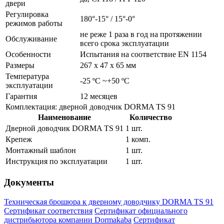
двери
Регулировка
180°-15° / 15°-0°
режимов работы
не реже 1 раза в год на протяжении
Обслуживание
всего срока эксплуатации
Особенности
Испытания на соответствие EN 1154
Размеры
267 х 47 х 65 мм
Температура
-25 ºC ~+50 ºC
эксплуатации
Гарантия
12 месяцев
Комплектация: дверной доводчик DORMA TS 91
Наименование
Количество
Дверной доводчик DORMA TS 91
1 шт.
Крепеж
1 комп.
Монтажный шаблон
1 шт.
Инструкция по эксплуатации
1 шт.
Документы
Техническая брошюра к дверному доводчику DORMA TS 91
Сертификат соответствия
Сертификат официального
дистрибьютора компании Dormakaba
Сертификат