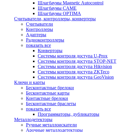
Шлагбаумы Magnetic Autocontrol
Шлагбаумы CAME
Шлагбаумы OPTIMA
Считыватели, контроллеры, конвертеры
Считыватели
Контроллеры
Адаптеры
Радиоконтроллеры
показать все
Конверторы
Системы контроля доступа U-Prox
Системы контроля доступа STOP-NET
Системы контроля доступа Hikvision
Системы контроля доступа ZKTeco
Системы контроля доступа GeoVision
Ключи и карты
Бесконтактные брелоки
Бесконтактные карты
Контактные брелоки
Бесконтактные браслеты
показать все
Программаторы, дубликаторы
Металлодетекторы
Ручные металлоискатели
Арочные металлодетекторы