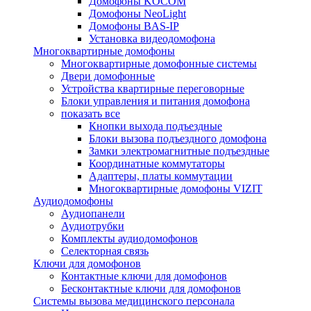
Домофоны KOCOM
Домофоны NeoLight
Домофоны BAS-IP
Установка видеодомофона
Многоквартирные домофоны
Многоквартирные домофонные системы
Двери домофонные
Устройства квартирные переговорные
Блоки управления и питания домофона
показать все
Кнопки выхода подъездные
Блоки вызова подъездного домофона
Замки электромагнитные подъездные
Координатные коммутаторы
Адаптеры, платы коммутации
Многоквартирные домофоны VIZIT
Аудиодомофоны
Аудиопанели
Аудиотрубки
Комплекты аудиодомофонов
Селекторная связь
Ключи для домофонов
Контактные ключи для домофонов
Бесконтактные ключи для домофонов
Системы вызова медицинского персонала