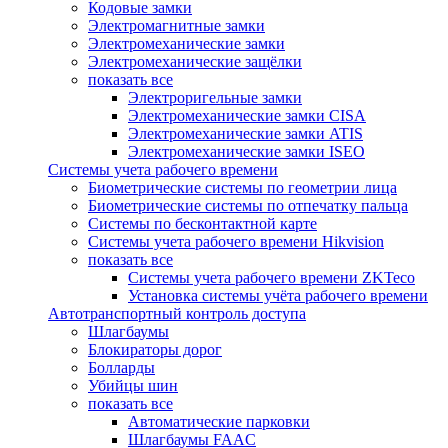
Кодовые замки
Электромагнитные замки
Электромеханические замки
Электромеханические защёлки
показать все
Электроригельные замки
Электромеханические замки CISA
Электромеханические замки ATIS
Электромеханические замки ISEO
Системы учета рабочего времени
Биометрические системы по геометрии лица
Биометрические системы по отпечатку пальца
Системы по бесконтактной карте
Системы учета рабочего времени Hikvision
показать все
Системы учета рабочего времени ZKTeco
Установка системы учёта рабочего времени
Автотранспортный контроль доступа
Шлагбаумы
Блокираторы дорог
Болларды
Убийцы шин
показать все
Автоматические парковки
Шлагбаумы FAAC