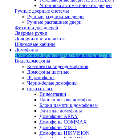
Установка автоматических дверей
Ручные дверные системы
Ручные раздвижные двери
Ручные распашные двери
Фитинги для дверей
Дверные ручки
Доводчики для калиток
Шлюзовые кабины
Домофоны
Домофоны в офис
скидка 5%
монтаж за 2 дня
Видеодомофоны
Комплекты видеодомофонов
Домофоны цветные
IP домофоны
Чёрно-белые домофоны
показать все
Видеоглазки
Панели вызова домофона
Блоки памяти к домофонам
Элитные домофоны
Домофоны ARNY
Домофоны COMMAX
Домофоны VIZIT
Домофоны HIKVISION