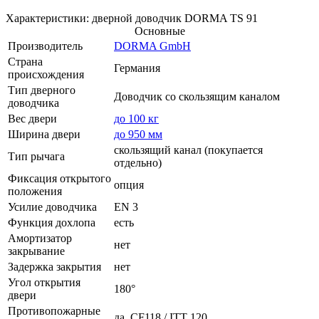
Характеристики: дверной доводчик DORMA TS 91
Основные
Производитель
DORMA GmbH
Страна
Германия
происхождения
Тип дверного
Доводчик со скользящим каналом
доводчика
Вес двери
до 100 кг
Ширина двери
до 950 мм
скользящий канал (покупается
Тип рычага
отдельно)
Фиксация открытого
опция
положения
Усилие доводчика
EN 3
Функция дохлопа
есть
Амортизатор
нет
закрывание
Задержка закрытия
нет
Угол открытия
180°
двери
Противопожарные
да, CF118 / ITT 120