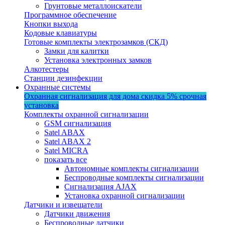
Грунтовые металлоискатели
Программное обеспечение
Кнопки выхода
Кодовые клавиатуры
Готовые комплекты электрозамков (СКД)
Замки для калитки
Установка электронных замков
Алкотестеры
Станции дезинфекции
Охранные системы
Охранная сигнализация для дома
скидка 5%
срочная
установка
Комплекты охранной сигнализации
GSM сигнализация
Satel ABAX
Satel ABAX 2
Satel MICRA
показать все
Автономные комплекты сигнализации
Беспроводные комплекты сигнализации
Сигнализация AJAX
Установка охранной сигнализации
Датчики и извещатели
Датчики движения
Беспроводные датчики