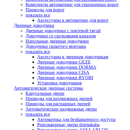
Комплекты автоматики для секционных ворот
Приводы для ворот
показать все
Аксессуары к автоматике для ворот
Дверные доводчики
Дверные доводчики с локтевой тягой
Доводчики со скользящим каналом
Напольные дверные доводчики
Доводчики скрытого монтажа
показать все
Аксессуары к дверным доводчикам
Дверные доводчики GEZE
Дверные доводчики DORMA
Дверные доводчики CISA
Дверные доводчики RYOBI
Установка доводчиков
Автоматические дверные системы
Карусельные двери
Приводы для раздвижных дверей
Приводы для распашных дверей
Автоматические раздвижные двери
показать все
Автоматика для безбарьерного доступа
Револьверные двери dormakaba
Револьверные двери ASSA ABLOY