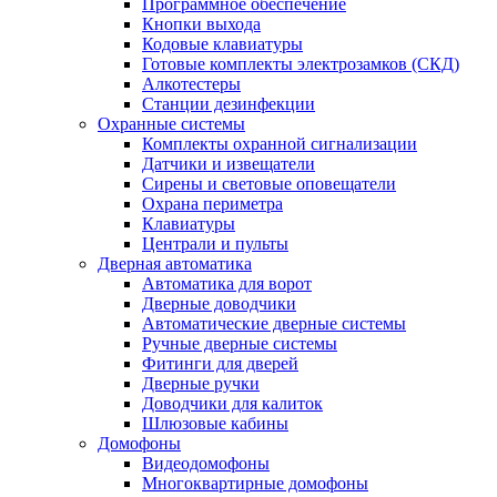
Программное обеспечение
Кнопки выхода
Кодовые клавиатуры
Готовые комплекты электрозамков (СКД)
Алкотестеры
Станции дезинфекции
Охранные системы
Комплекты охранной сигнализации
Датчики и извещатели
Сирены и световые оповещатели
Охрана периметра
Клавиатуры
Централи и пульты
Дверная автоматика
Автоматика для ворот
Дверные доводчики
Автоматические дверные системы
Ручные дверные системы
Фитинги для дверей
Дверные ручки
Доводчики для калиток
Шлюзовые кабины
Домофоны
Видеодомофоны
Многоквартирные домофоны