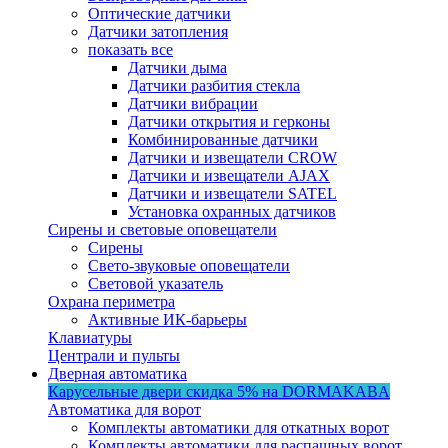
Оптические датчики
Датчики затопления
показать все
Датчики дыма
Датчики разбития стекла
Датчики вибрации
Датчики открытия и герконы
Комбинированные датчики
Датчики и извещатели CROW
Датчики и извещатели AJAX
Датчики и извещатели SATEL
Установка охранных датчиков
Сирены и световые оповещатели
Сирены
Свето-звуковые оповещатели
Световой указатель
Охрана периметра
Активные ИК-барьеры
Клавиатуры
Централи и пульты
Дверная автоматика
Карусельные двери
скидка 5%
на DORMAKABA
Автоматика для ворот
Комплекты автоматики для откатных ворот
Комплекты автоматики для распашных ворот