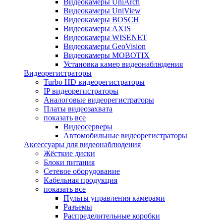
Видеокамеры UniArch
Видеокамеры UniView
Видеокамеры BOSCH
Видеокамеры AXIS
Видеокамеры WISENET
Видеокамеры GeoVision
Видеокамеры MOBOTIX
Установка камер видеонаблюдения
Видеорегистраторы
Turbo HD видеорегистраторы
IP видеорегистраторы
Аналоговые видеорегистраторы
Платы видеозахвата
показать все
Видеосерверы
Автомобильные видеорегистраторы
Аксессуары для видеонаблюдения
Жёсткие диски
Блоки питания
Сетевое оборудование
Кабельная продукция
показать все
Пульты управления камерами
Разъемы
Распределительные коробки