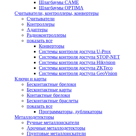
Шлагбаумы CAME
Шлагбаумы OPTIMA
Считыватели, контроллеры, конвертеры
Считыватели
Контроллеры
Адаптеры
Радиоконтроллеры
показать все
Конверторы
Системы контроля доступа U-Prox
Системы контроля доступа STOP-NET
Системы контроля доступа Hikvision
Системы контроля доступа ZKTeco
Системы контроля доступа GeoVision
Ключи и карты
Бесконтактные брелоки
Бесконтактные карты
Контактные брелоки
Бесконтактные браслеты
показать все
Программаторы, дубликаторы
Металлодетекторы
Ручные металлоискатели
Арочные металлодетекторы
Грунтовые металлоискатели