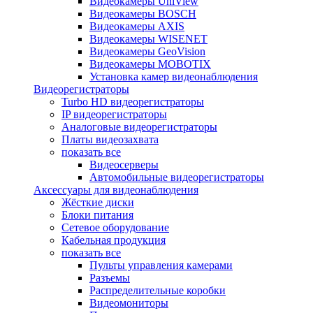
Видеокамеры UniView
Видеокамеры BOSCH
Видеокамеры AXIS
Видеокамеры WISENET
Видеокамеры GeoVision
Видеокамеры MOBOTIX
Установка камер видеонаблюдения
Видеорегистраторы
Turbo HD видеорегистраторы
IP видеорегистраторы
Аналоговые видеорегистраторы
Платы видеозахвата
показать все
Видеосерверы
Автомобильные видеорегистраторы
Аксессуары для видеонаблюдения
Жёсткие диски
Блоки питания
Сетевое оборудование
Кабельная продукция
показать все
Пульты управления камерами
Разъемы
Распределительные коробки
Видеомониторы