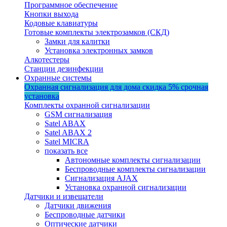
Программное обеспечение
Кнопки выхода
Кодовые клавиатуры
Готовые комплекты электрозамков (СКД)
Замки для калитки
Установка электронных замков
Алкотестеры
Станции дезинфекции
Охранные системы
Охранная сигнализация для дома
скидка 5%
срочная
установка
Комплекты охранной сигнализации
GSM сигнализация
Satel ABAX
Satel ABAX 2
Satel MICRA
показать все
Автономные комплекты сигнализации
Беспроводные комплекты сигнализации
Сигнализация AJAX
Установка охранной сигнализации
Датчики и извещатели
Датчики движения
Беспроводные датчики
Оптические датчики