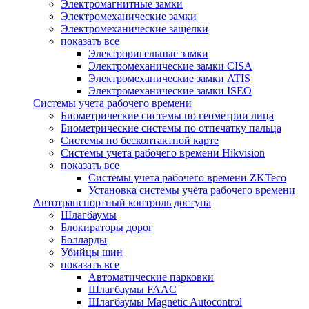
Электромагнитные замки
Электромеханические замки
Электромеханические защёлки
показать все
Электроригельные замки
Электромеханические замки CISA
Электромеханические замки ATIS
Электромеханические замки ISEO
Системы учета рабочего времени
Биометрические системы по геометрии лица
Биометрические системы по отпечатку пальца
Системы по бесконтактной карте
Системы учета рабочего времени Hikvision
показать все
Системы учета рабочего времени ZKTeco
Установка системы учёта рабочего времени
Автотранспортный контроль доступа
Шлагбаумы
Блокираторы дорог
Болларды
Убийцы шин
показать все
Автоматические парковки
Шлагбаумы FAAC
Шлагбаумы Magnetic Autocontrol