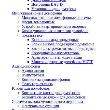
Домофоны BAS-IP
Установка видеодомофона
Многоквартирные домофоны
Многоквартирные домофонные системы
Двери домофонные
Устройства квартирные переговорные
Блоки управления и питания домофона
показать все
Кнопки выхода подъездные
Блоки вызова подъездного домофона
Замки электромагнитные подъездные
Координатные коммутаторы
Адаптеры, платы коммутации
Многоквартирные домофоны VIZIT
Аудиодомофоны
Аудиопанели
Аудиотрубки
Комплекты аудиодомофонов
Селекторная связь
Ключи для домофонов
Контактные ключи для домофонов
Бесконтактные ключи для домофонов
Системы вызова медицинского персонала
Центральные станции