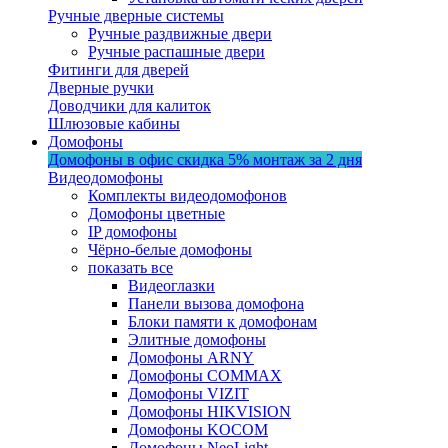
Ручные дверные системы
Ручные раздвижные двери
Ручные распашные двери
Фитинги для дверей
Дверные ручки
Доводчики для калиток
Шлюзовые кабины
Домофоны
Домофоны в офис
скидка 5%
монтаж за 2 дня
Видеодомофоны
Комплекты видеодомофонов
Домофоны цветные
IP домофоны
Чёрно-белые домофоны
показать все
Видеоглазки
Панели вызова домофона
Блоки памяти к домофонам
Элитные домофоны
Домофоны ARNY
Домофоны COMMAX
Домофоны VIZIT
Домофоны HIKVISION
Домофоны KOCOM
Домофоны NeoLight