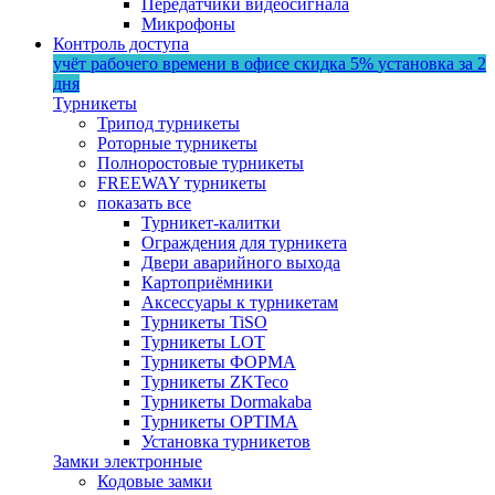
Передатчики видеосигнала
Микрофоны
Контроль доступа
учёт рабочего времени в офисе
скидка 5%
установка за 2
дня
Турникеты
Трипод турникеты
Роторные турникеты
Полноростовые турникеты
FREEWAY турникеты
показать все
Турникет-калитки
Ограждения для турникета
Двери аварийного выхода
Картоприёмники
Аксессуары к турникетам
Турникеты TiSO
Турникеты LOT
Турникеты ФОРМА
Турникеты ZKTeco
Турникеты Dormakaba
Турникеты OPTIMA
Установка турникетов
Замки электронные
Кодовые замки