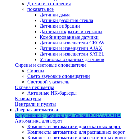
Датчики затопления
показать все
Датчики дыма
Датчики разбития стекла
Датчики вибрации
Датчики открытия и герконы
Комбинированные датчики
Датчики и извещатели CROW
Датчики и извещатели AJAX
Датчики и извещатели SATEL
Установка охранных датчиков
Сирены и световые оповещатели
Сирены
Свето-звуковые оповещатели
Световой указатель
Охрана периметра
Активные ИК-барьеры
Клавиатуры
Централи и пульты
Дверная автоматика
Карусельные двери
скидка 5%
на DORMAKABA
Автоматика для ворот
Комплекты автоматики для откатных ворот
Комплекты автоматики для распашных ворот
Комплекты автоматики для секционных ворот