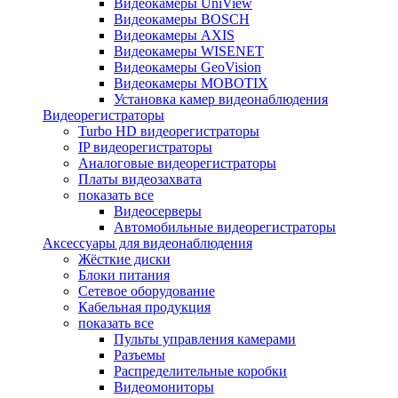
Видеокамеры UniView
Видеокамеры BOSCH
Видеокамеры AXIS
Видеокамеры WISENET
Видеокамеры GeoVision
Видеокамеры MOBOTIX
Установка камер видеонаблюдения
Видеорегистраторы
Turbo HD видеорегистраторы
IP видеорегистраторы
Аналоговые видеорегистраторы
Платы видеозахвата
показать все
Видеосерверы
Автомобильные видеорегистраторы
Аксессуары для видеонаблюдения
Жёсткие диски
Блоки питания
Сетевое оборудование
Кабельная продукция
показать все
Пульты управления камерами
Разъемы
Распределительные коробки
Видеомониторы