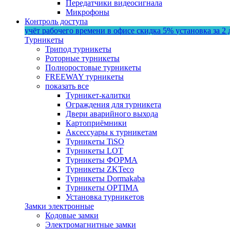
Передатчики видеосигнала
Микрофоны
Контроль доступа
учёт рабочего времени в офисе
скидка 5%
установка за 2 
Турникеты
Трипод турникеты
Роторные турникеты
Полноростовые турникеты
FREEWAY турникеты
показать все
Турникет-калитки
Ограждения для турникета
Двери аварийного выхода
Картоприёмники
Аксессуары к турникетам
Турникеты TiSO
Турникеты LOT
Турникеты ФОРМА
Турникеты ZKTeco
Турникеты Dormakaba
Турникеты OPTIMA
Установка турникетов
Замки электронные
Кодовые замки
Электромагнитные замки