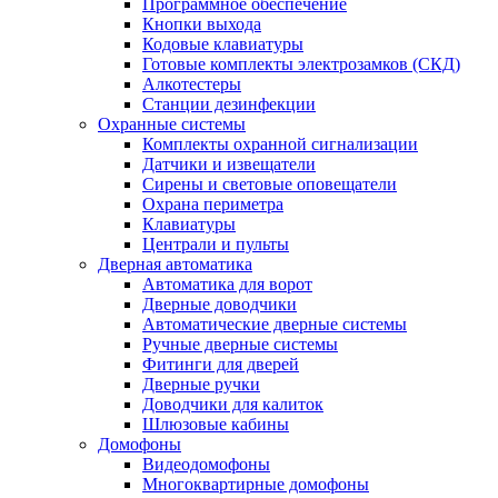
Программное обеспечение
Кнопки выхода
Кодовые клавиатуры
Готовые комплекты электрозамков (СКД)
Алкотестеры
Станции дезинфекции
Охранные системы
Комплекты охранной сигнализации
Датчики и извещатели
Сирены и световые оповещатели
Охрана периметра
Клавиатуры
Централи и пульты
Дверная автоматика
Автоматика для ворот
Дверные доводчики
Автоматические дверные системы
Ручные дверные системы
Фитинги для дверей
Дверные ручки
Доводчики для калиток
Шлюзовые кабины
Домофоны
Видеодомофоны
Многоквартирные домофоны