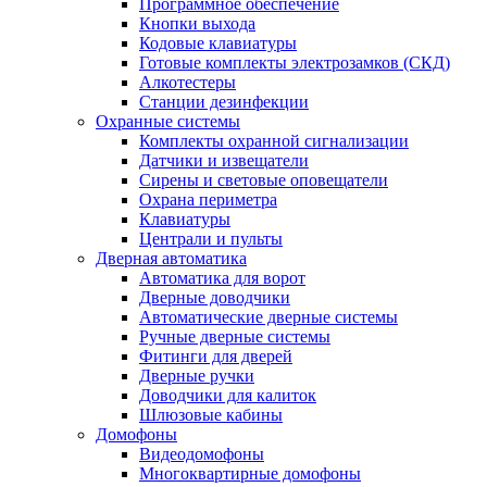
Программное обеспечение
Кнопки выхода
Кодовые клавиатуры
Готовые комплекты электрозамков (СКД)
Алкотестеры
Станции дезинфекции
Охранные системы
Комплекты охранной сигнализации
Датчики и извещатели
Сирены и световые оповещатели
Охрана периметра
Клавиатуры
Централи и пульты
Дверная автоматика
Автоматика для ворот
Дверные доводчики
Автоматические дверные системы
Ручные дверные системы
Фитинги для дверей
Дверные ручки
Доводчики для калиток
Шлюзовые кабины
Домофоны
Видеодомофоны
Многоквартирные домофоны