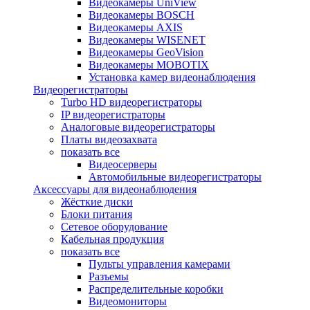
Видеокамеры UniView
Видеокамеры BOSCH
Видеокамеры AXIS
Видеокамеры WISENET
Видеокамеры GeoVision
Видеокамеры MOBOTIX
Установка камер видеонаблюдения
Видеорегистраторы
Turbo HD видеорегистраторы
IP видеорегистраторы
Аналоговые видеорегистраторы
Платы видеозахвата
показать все
Видеосерверы
Автомобильные видеорегистраторы
Аксессуары для видеонаблюдения
Жёсткие диски
Блоки питания
Сетевое оборудование
Кабельная продукция
показать все
Пульты управления камерами
Разъемы
Распределительные коробки
Видеомониторы