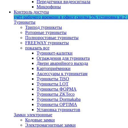
Передатчики видеосигнала
Микрофоны
Контроль доступа
учёт рабочего времени в офисе
скидка 5%
установка за 2 
Турникеты
Трипод турникеты
Роторные турникеты
Полноростовые турникеты
FREEWAY турникеты
показать все
Турникет-калитки
Ограждения для турникета
Двери аварийного выхода
Картоприёмники
Аксессуары к турникетам
Турникеты TiSO
Турникеты LOT
Турникеты ФОРМА
Турникеты ZKTeco
Турникеты Dormakaba
Турникеты OPTIMA
Установка турникетов
Замки электронные
Кодовые замки
Электромагнитные замки