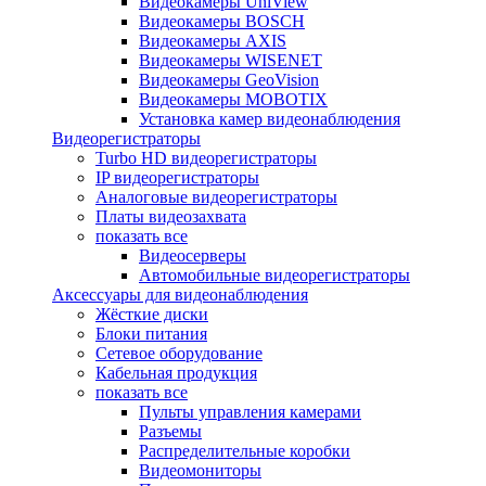
Видеокамеры UniView
Видеокамеры BOSCH
Видеокамеры AXIS
Видеокамеры WISENET
Видеокамеры GeoVision
Видеокамеры MOBOTIX
Установка камер видеонаблюдения
Видеорегистраторы
Turbo HD видеорегистраторы
IP видеорегистраторы
Аналоговые видеорегистраторы
Платы видеозахвата
показать все
Видеосерверы
Автомобильные видеорегистраторы
Аксессуары для видеонаблюдения
Жёсткие диски
Блоки питания
Сетевое оборудование
Кабельная продукция
показать все
Пульты управления камерами
Разъемы
Распределительные коробки
Видеомониторы