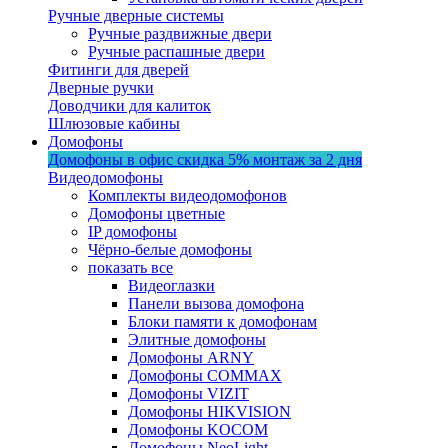
Ручные дверные системы
Ручные раздвижные двери
Ручные распашные двери
Фитинги для дверей
Дверные ручки
Доводчики для калиток
Шлюзовые кабины
Домофоны
Домофоны в офис
скидка 5%
монтаж за 2 дня
Видеодомофоны
Комплекты видеодомофонов
Домофоны цветные
IP домофоны
Чёрно-белые домофоны
показать все
Видеоглазки
Панели вызова домофона
Блоки памяти к домофонам
Элитные домофоны
Домофоны ARNY
Домофоны COMMAX
Домофоны VIZIT
Домофоны HIKVISION
Домофоны KOCOM
Домофоны NeoLight