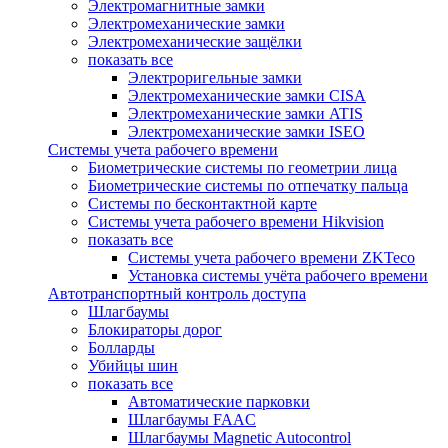
Электромагнитные замки
Электромеханические замки
Электромеханические защёлки
показать все
Электроригельные замки
Электромеханические замки CISA
Электромеханические замки ATIS
Электромеханические замки ISEO
Системы учета рабочего времени
Биометрические системы по геометрии лица
Биометрические системы по отпечатку пальца
Системы по бесконтактной карте
Системы учета рабочего времени Hikvision
показать все
Системы учета рабочего времени ZKTeco
Установка системы учёта рабочего времени
Автотранспортный контроль доступа
Шлагбаумы
Блокираторы дорог
Болларды
Убийцы шин
показать все
Автоматические парковки
Шлагбаумы FAAC
Шлагбаумы Magnetic Autocontrol