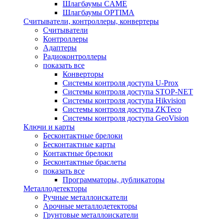
Шлагбаумы CAME
Шлагбаумы OPTIMA
Считыватели, контроллеры, конвертеры
Считыватели
Контроллеры
Адаптеры
Радиоконтроллеры
показать все
Конверторы
Системы контроля доступа U-Prox
Системы контроля доступа STOP-NET
Системы контроля доступа Hikvision
Системы контроля доступа ZKTeco
Системы контроля доступа GeoVision
Ключи и карты
Бесконтактные брелоки
Бесконтактные карты
Контактные брелоки
Бесконтактные браслеты
показать все
Программаторы, дубликаторы
Металлодетекторы
Ручные металлоискатели
Арочные металлодетекторы
Грунтовые металлоискатели