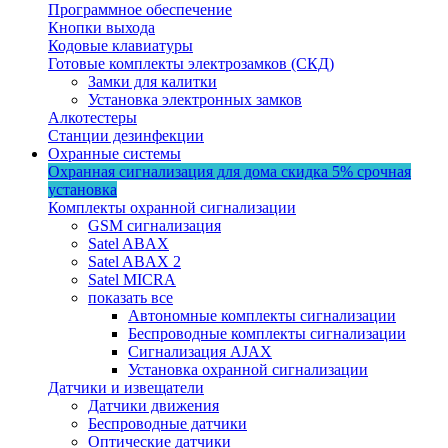
Программное обеспечение
Кнопки выхода
Кодовые клавиатуры
Готовые комплекты электрозамков (СКД)
Замки для калитки
Установка электронных замков
Алкотестеры
Станции дезинфекции
Охранные системы
Охранная сигнализация для дома
скидка 5%
срочная
установка
Комплекты охранной сигнализации
GSM сигнализация
Satel ABAX
Satel ABAX 2
Satel MICRA
показать все
Автономные комплекты сигнализации
Беспроводные комплекты сигнализации
Сигнализация AJAX
Установка охранной сигнализации
Датчики и извещатели
Датчики движения
Беспроводные датчики
Оптические датчики