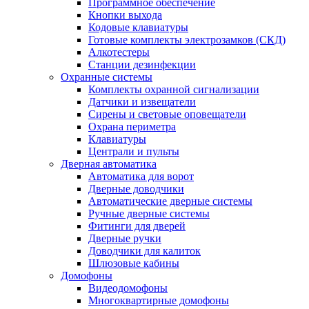
Программное обеспечение
Кнопки выхода
Кодовые клавиатуры
Готовые комплекты электрозамков (СКД)
Алкотестеры
Станции дезинфекции
Охранные системы
Комплекты охранной сигнализации
Датчики и извещатели
Сирены и световые оповещатели
Охрана периметра
Клавиатуры
Централи и пульты
Дверная автоматика
Автоматика для ворот
Дверные доводчики
Автоматические дверные системы
Ручные дверные системы
Фитинги для дверей
Дверные ручки
Доводчики для калиток
Шлюзовые кабины
Домофоны
Видеодомофоны
Многоквартирные домофоны