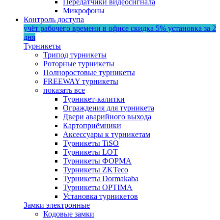
Передатчики видеосигнала
Микрофоны
Контроль доступа
учёт рабочего времени в офисе
скидка 5%
установка за 2
дня
Турникеты
Трипод турникеты
Роторные турникеты
Полноростовые турникеты
FREEWAY турникеты
показать все
Турникет-калитки
Ограждения для турникета
Двери аварийного выхода
Картоприёмники
Аксессуары к турникетам
Турникеты TiSO
Турникеты LOT
Турникеты ФОРМА
Турникеты ZKTeco
Турникеты Dormakaba
Турникеты OPTIMA
Установка турникетов
Замки электронные
Кодовые замки