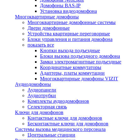
Домофоны BAS-IP
Установка видеодомофона
Многоквартирные домофоны
Многоквартирные домофонные системы
Двери домофонные
Устройства квартирные переговорные
Блоки управления и питания домофона
показать все
Кнопки выхода подъездные
Блоки вызова подъездного домофона
Замки электромагнитные подъездные
Координатные коммутаторы
Адаптеры, платы коммутации
Многоквартирные домофоны VIZIT
Аудиодомофоны
Аудиопанели
Аудиотрубки
Комплекты аудиодомофонов
Селекторная связь
Ключи для домофонов
Контактные ключи для домофонов
Бесконтактные ключи для домофонов
Системы вызова медицинского персонала
Центральные станции