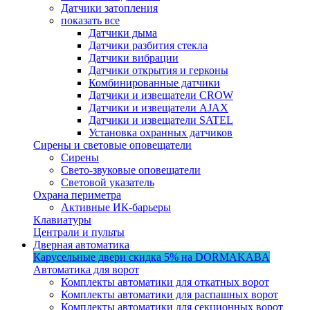
Датчики затопления
показать все
Датчики дыма
Датчики разбития стекла
Датчики вибрации
Датчики открытия и герконы
Комбинированные датчики
Датчики и извещатели CROW
Датчики и извещатели AJAX
Датчики и извещатели SATEL
Установка охранных датчиков
Сирены и световые оповещатели
Сирены
Свето-звуковые оповещатели
Световой указатель
Охрана периметра
Активные ИК-барьеры
Клавиатуры
Централи и пульты
Дверная автоматика
Карусельные двери
скидка 5%
на DORMAKABA
Автоматика для ворот
Комплекты автоматики для откатных ворот
Комплекты автоматики для распашных ворот
Комплекты автоматики для секционных ворот