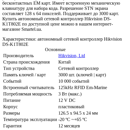
бесконтактных EM карт. Имеет встроенную механическую
клавиатуру для набора кода. Разрешение STN экрана
составляет 128 х 64 пикселей. Поддерживает до 3000 карт.
Купить автономный сетевой контроллер Hikvision DS-
K1T802E по доступной цене можно в нашем интернет-
магазине Smartel.ua.
Характеристики: автономный сетевой контроллер Hikvision
DS-K1T802E
Основные
Производитель
Hikvision, Ltd
Страна происхождения
Китай
Тип устройства
Сетевой контроллер
Память ключей / карт
3000 шт. (ключей | карт)
Событий
10 000 событий
Встроенный считыватель
125kHz RFID Em-Marine
Потребляемая мощность
3 Вт (макс.)
Питание
12 V DC
Корпус
пластиковый
Размеры
126.5 х 94.5 х 24 мм
Температура эксплуатации
-20 ºC ~+65 ºC
Гарантия
12 месяцев