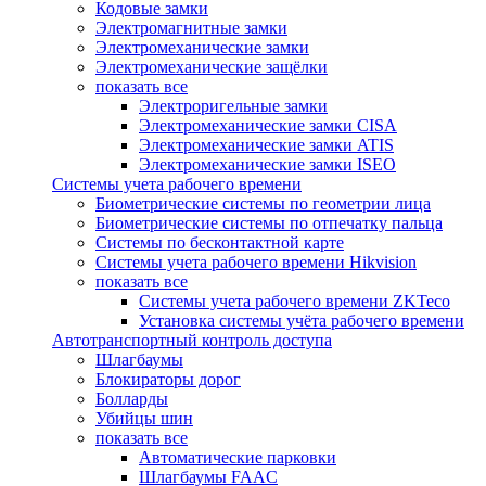
Кодовые замки
Электромагнитные замки
Электромеханические замки
Электромеханические защёлки
показать все
Электроригельные замки
Электромеханические замки CISA
Электромеханические замки ATIS
Электромеханические замки ISEO
Системы учета рабочего времени
Биометрические системы по геометрии лица
Биометрические системы по отпечатку пальца
Системы по бесконтактной карте
Системы учета рабочего времени Hikvision
показать все
Системы учета рабочего времени ZKTeco
Установка системы учёта рабочего времени
Автотранспортный контроль доступа
Шлагбаумы
Блокираторы дорог
Болларды
Убийцы шин
показать все
Автоматические парковки
Шлагбаумы FAAC