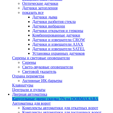
Оптические датчики
Датчики затопления
показать все
Датчики дыма
Датчики разбития стекла
Датчики вибрации
Датчики открытия и герконы
Комбинированные датчики
Датчики и извещатели CROW
Датчики и извещатели AJAX
Датчики и извещатели SATEL
Установка охранных датчиков
Сирены и световые оповещатели
Сирены
Свето-звуковые оповещатели
Световой указатель
Охрана периметра
Активные ИК-барьеры
Клавиатуры
Централи и пульты
Дверная автоматика
Карусельные двери
скидка 5%
на DORMAKABA
Автоматика для ворот
Комплекты автоматики для откатных ворот
Комплекты автоматики для распашных ворот