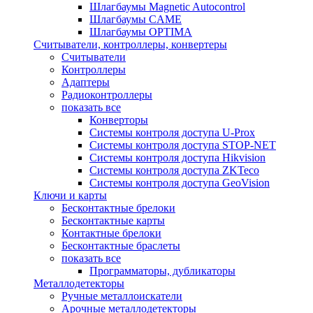
Шлагбаумы Magnetic Autocontrol
Шлагбаумы CAME
Шлагбаумы OPTIMA
Считыватели, контроллеры, конвертеры
Считыватели
Контроллеры
Адаптеры
Радиоконтроллеры
показать все
Конверторы
Системы контроля доступа U-Prox
Системы контроля доступа STOP-NET
Системы контроля доступа Hikvision
Системы контроля доступа ZKTeco
Системы контроля доступа GeoVision
Ключи и карты
Бесконтактные брелоки
Бесконтактные карты
Контактные брелоки
Бесконтактные браслеты
показать все
Программаторы, дубликаторы
Металлодетекторы
Ручные металлоискатели
Арочные металлодетекторы