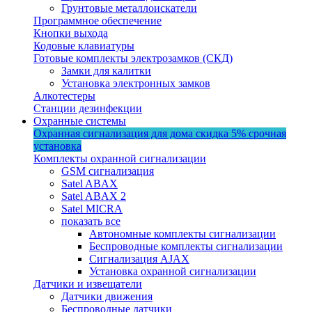
Грунтовые металлоискатели
Программное обеспечение
Кнопки выхода
Кодовые клавиатуры
Готовые комплекты электрозамков (СКД)
Замки для калитки
Установка электронных замков
Алкотестеры
Станции дезинфекции
Охранные системы
Охранная сигнализация для дома
скидка 5%
срочная
установка
Комплекты охранной сигнализации
GSM сигнализация
Satel ABAX
Satel ABAX 2
Satel MICRA
показать все
Автономные комплекты сигнализации
Беспроводные комплекты сигнализации
Сигнализация AJAX
Установка охранной сигнализации
Датчики и извещатели
Датчики движения
Беспроводные датчики