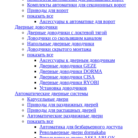
Комплекты автоматики для секционных ворот
Приводы для ворот
показать все
Аксессуары к автоматике для ворот
Дверные доводчики
Дверные доводчики с локтевой тягой
Доводчики со скользящим каналом
Напольные дверные доводчики
Доводчики скрытого монтажа
показать все
Аксессуары к дверным доводчикам
Дверные доводчики GEZE
Дверные доводчики DORMA
Дверные доводчики CISA
Дверные доводчики RYOBI
Установка доводчиков
Автоматические дверные системы
Карусельные двери
Приводы для раздвижных дверей
Приводы для распашных дверей
Автоматические раздвижные двери
показать все
Автоматика для безбарьерного доступа
Револьверные двери dormakaba
Револьверные двери ASSA ABLOY