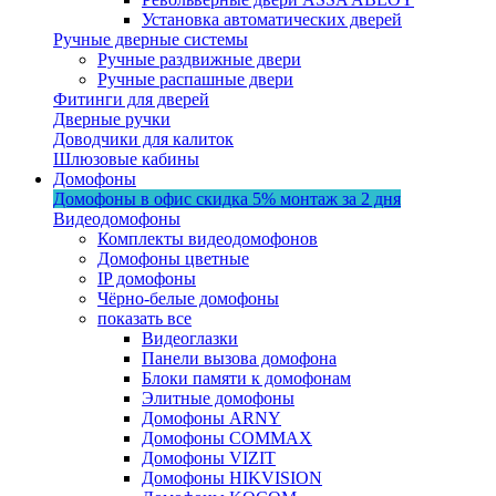
Установка автоматических дверей
Ручные дверные системы
Ручные раздвижные двери
Ручные распашные двери
Фитинги для дверей
Дверные ручки
Доводчики для калиток
Шлюзовые кабины
Домофоны
Домофоны в офис
скидка 5%
монтаж за 2 дня
Видеодомофоны
Комплекты видеодомофонов
Домофоны цветные
IP домофоны
Чёрно-белые домофоны
показать все
Видеоглазки
Панели вызова домофона
Блоки памяти к домофонам
Элитные домофоны
Домофоны ARNY
Домофоны COMMAX
Домофоны VIZIT
Домофоны HIKVISION