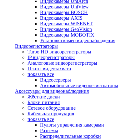
Видеокамеры UniArch
Видеокамеры UniView
Видеокамеры BOSCH
Видеокамеры AXIS
Видеокамеры WISENET
Видеокамеры GeoVision
Видеокамеры MOBOTIX
Установка камер видеонаблюдения
Видеорегистраторы
Turbo HD видеорегистраторы
IP видеорегистраторы
Аналоговые видеорегистраторы
Платы видеозахвата
показать все
Видеосерверы
Автомобильные видеорегистраторы
Аксессуары для видеонаблюдения
Жёсткие диски
Блоки питания
Сетевое оборудование
Кабельная продукция
показать все
Пульты управления камерами
Разъемы
Распределительные коробки