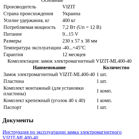
Основные
Производитель
VIZIT
Страна происхождения
Украина
Усилие удержания, кг
400 кг
Потребляемая мощность
7,2 Вт (Uп = 12 В)
Питание
9...15 V
Размеры
230 х 57 х 38 мм
Температура эксплуатации
-40...+45°C
Гарантия
12 месяцев
Комплектация: замок электромагнитный VIZIT-ML400-40
Наименование
Количество
Замок электромагнитный VIZIT-ML400-40
1 шт.
Пластина
1 шт.
Комплект монтажный (для установки
1 комп.
пластины)
Комплект крепежный (уголок 40 х 40)
1 комп.
Паспорт
1 шт.
Документы
Инструкция по эксплуатации замка электромагнитного
VIZIT-ML400-40