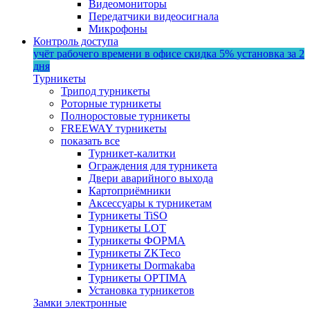
Видеомониторы
Передатчики видеосигнала
Микрофоны
Контроль доступа
учёт рабочего времени в офисе
скидка 5%
установка за 2
дня
Турникеты
Трипод турникеты
Роторные турникеты
Полноростовые турникеты
FREEWAY турникеты
показать все
Турникет-калитки
Ограждения для турникета
Двери аварийного выхода
Картоприёмники
Аксессуары к турникетам
Турникеты TiSO
Турникеты LOT
Турникеты ФОРМА
Турникеты ZKTeco
Турникеты Dormakaba
Турникеты OPTIMA
Установка турникетов
Замки электронные