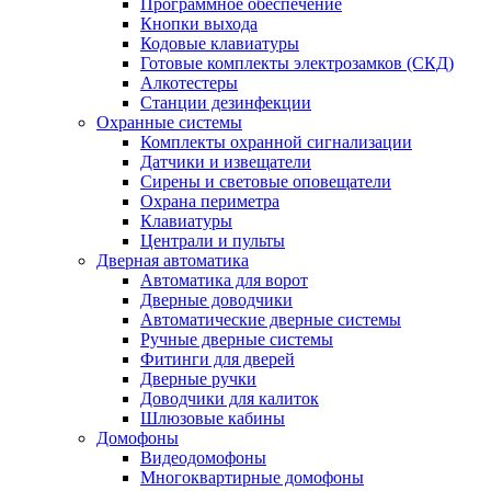
Программное обеспечение
Кнопки выхода
Кодовые клавиатуры
Готовые комплекты электрозамков (СКД)
Алкотестеры
Станции дезинфекции
Охранные системы
Комплекты охранной сигнализации
Датчики и извещатели
Сирены и световые оповещатели
Охрана периметра
Клавиатуры
Централи и пульты
Дверная автоматика
Автоматика для ворот
Дверные доводчики
Автоматические дверные системы
Ручные дверные системы
Фитинги для дверей
Дверные ручки
Доводчики для калиток
Шлюзовые кабины
Домофоны
Видеодомофоны
Многоквартирные домофоны