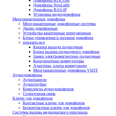
Домофоны KOCOM
Домофоны NeoLight
Домофоны BAS-IP
Установка видеодомофона
Многоквартирные домофоны
Многоквартирные домофонные системы
Двери домофонные
Устройства квартирные переговорные
Блоки управления и питания домофона
показать все
Кнопки выхода подъездные
Блоки вызова подъездного домофона
Замки электромагнитные подъездные
Координатные коммутаторы
Адаптеры, платы коммутации
Многоквартирные домофоны VIZIT
Аудиодомофоны
Аудиопанели
Аудиотрубки
Комплекты аудиодомофонов
Селекторная связь
Ключи для домофонов
Контактные ключи для домофонов
Бесконтактные ключи для домофонов
Системы вызова медицинского персонала