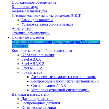
Программное обеспечение
Кнопки выхода
Кодовые клавиатуры
Готовые комплекты электрозамков (СКД)
Замки для калитки
Установка электронных замков
Алкотестеры
Станции дезинфекции
Охранные системы
Охранная сигнализация для дома
скидка 5%
срочная
установка
Комплекты охранной сигнализации
GSM сигнализация
Satel ABAX
Satel ABAX 2
Satel MICRA
показать все
Автономные комплекты сигнализации
Беспроводные комплекты сигнализации
Сигнализация AJAX
Установка охранной сигнализации
Датчики и извещатели
Датчики движения
Беспроводные датчики
Оптические датчики