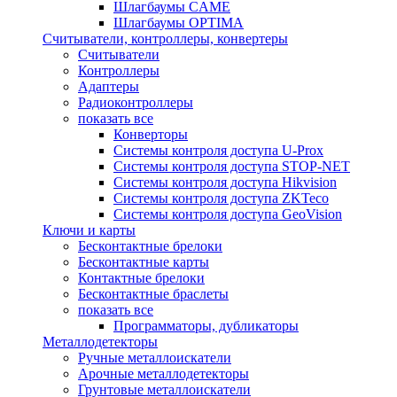
Шлагбаумы CAME
Шлагбаумы OPTIMA
Считыватели, контроллеры, конвертеры
Считыватели
Контроллеры
Адаптеры
Радиоконтроллеры
показать все
Конверторы
Системы контроля доступа U-Prox
Системы контроля доступа STOP-NET
Системы контроля доступа Hikvision
Системы контроля доступа ZKTeco
Системы контроля доступа GeoVision
Ключи и карты
Бесконтактные брелоки
Бесконтактные карты
Контактные брелоки
Бесконтактные браслеты
показать все
Программаторы, дубликаторы
Металлодетекторы
Ручные металлоискатели
Арочные металлодетекторы
Грунтовые металлоискатели