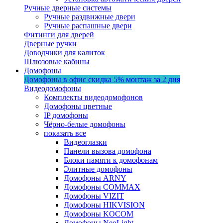
Ручные дверные системы
Ручные раздвижные двери
Ручные распашные двери
Фитинги для дверей
Дверные ручки
Доводчики для калиток
Шлюзовые кабины
Домофоны
Домофоны в офис
скидка 5%
монтаж за 2 дня
Видеодомофоны
Комплекты видеодомофонов
Домофоны цветные
IP домофоны
Чёрно-белые домофоны
показать все
Видеоглазки
Панели вызова домофона
Блоки памяти к домофонам
Элитные домофоны
Домофоны ARNY
Домофоны COMMAX
Домофоны VIZIT
Домофоны HIKVISION
Домофоны KOCOM
Домофоны NeoLight