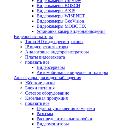
Видеокамеры UniView
Видеокамеры BOSCH
Видеокамеры AXIS
Видеокамеры WISENET
Видеокамеры GeoVision
Видеокамеры MOBOTIX
Установка камер видеонаблюдения
Видеорегистраторы
Turbo HD видеорегистраторы
IP видеорегистраторы
Аналоговые видеорегистраторы
Платы видеозахвата
показать все
Видеосерверы
Автомобильные видеорегистраторы
Аксессуары для видеонаблюдения
Жёсткие диски
Блоки питания
Сетевое оборудование
Кабельная продукция
показать все
Пульты управления камерами
Разъемы
Распределительные коробки
Видеомониторы