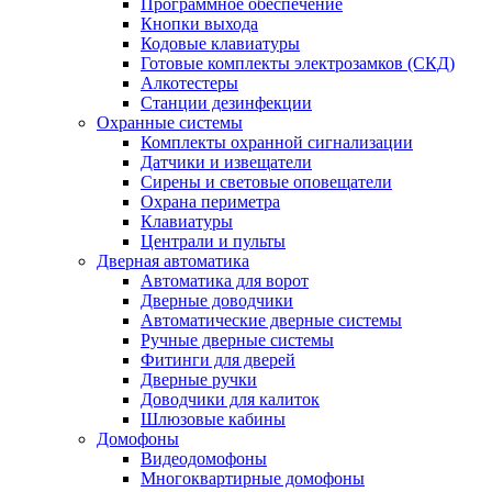
Программное обеспечение
Кнопки выхода
Кодовые клавиатуры
Готовые комплекты электрозамков (СКД)
Алкотестеры
Станции дезинфекции
Охранные системы
Комплекты охранной сигнализации
Датчики и извещатели
Сирены и световые оповещатели
Охрана периметра
Клавиатуры
Централи и пульты
Дверная автоматика
Автоматика для ворот
Дверные доводчики
Автоматические дверные системы
Ручные дверные системы
Фитинги для дверей
Дверные ручки
Доводчики для калиток
Шлюзовые кабины
Домофоны
Видеодомофоны
Многоквартирные домофоны