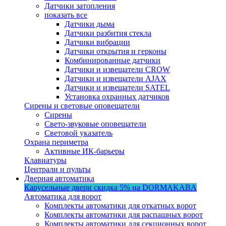
Датчики затопления
показать все
Датчики дыма
Датчики разбития стекла
Датчики вибрации
Датчики открытия и герконы
Комбинированные датчики
Датчики и извещатели CROW
Датчики и извещатели AJAX
Датчики и извещатели SATEL
Установка охранных датчиков
Сирены и световые оповещатели
Сирены
Свето-звуковые оповещатели
Световой указатель
Охрана периметра
Активные ИК-барьеры
Клавиатуры
Централи и пульты
Дверная автоматика
Карусельные двери
скидка 5%
на DORMAKABA
Автоматика для ворот
Комплекты автоматики для откатных ворот
Комплекты автоматики для распашных ворот
Комплекты автоматики для секционных ворот