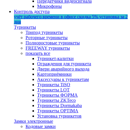
Передатчики видеосигнала
Микрофоны
Контроль доступа
учёт рабочего времени в офисе
скидка 5%
установка за 2
дня
Турникеты
Трипод турникеты
Роторные турникеты
Полноростовые турникеты
FREEWAY турникеты
показать все
Турникет-калитки
Ограждения для турникета
Двери аварийного выхода
Картоприёмники
Аксессуары к турникетам
Турникеты TiSO
Турникеты LOT
Турникеты ФОРМА
Турникеты ZKTeco
Турникеты Dormakaba
Турникеты OPTIMA
Установка турникетов
Замки электронные
Кодовые замки