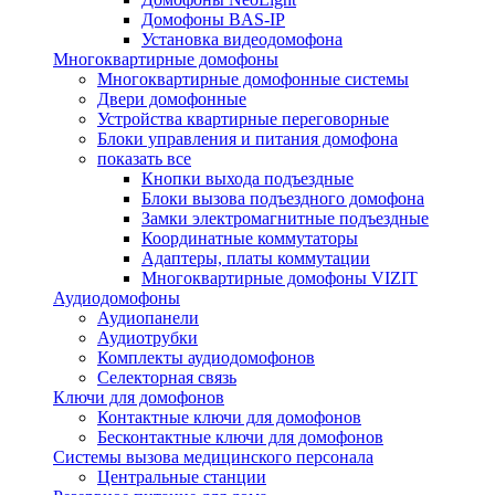
Домофоны BAS-IP
Установка видеодомофона
Многоквартирные домофоны
Многоквартирные домофонные системы
Двери домофонные
Устройства квартирные переговорные
Блоки управления и питания домофона
показать все
Кнопки выхода подъездные
Блоки вызова подъездного домофона
Замки электромагнитные подъездные
Координатные коммутаторы
Адаптеры, платы коммутации
Многоквартирные домофоны VIZIT
Аудиодомофоны
Аудиопанели
Аудиотрубки
Комплекты аудиодомофонов
Селекторная связь
Ключи для домофонов
Контактные ключи для домофонов
Бесконтактные ключи для домофонов
Системы вызова медицинского персонала
Центральные станции