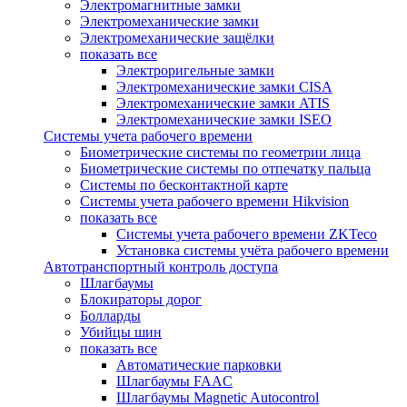
Электромагнитные замки
Электромеханические замки
Электромеханические защёлки
показать все
Электроригельные замки
Электромеханические замки CISA
Электромеханические замки ATIS
Электромеханические замки ISEO
Системы учета рабочего времени
Биометрические системы по геометрии лица
Биометрические системы по отпечатку пальца
Системы по бесконтактной карте
Системы учета рабочего времени Hikvision
показать все
Системы учета рабочего времени ZKTeco
Установка системы учёта рабочего времени
Автотранспортный контроль доступа
Шлагбаумы
Блокираторы дорог
Болларды
Убийцы шин
показать все
Автоматические парковки
Шлагбаумы FAAC
Шлагбаумы Magnetic Autocontrol