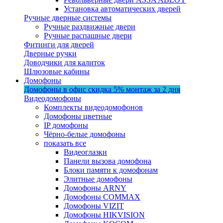
Установка автоматических дверей
Ручные дверные системы
Ручные раздвижные двери
Ручные распашные двери
Фитинги для дверей
Дверные ручки
Доводчики для калиток
Шлюзовые кабины
Домофоны
Домофоны в офис
скидка 5%
монтаж за 2 дня
Видеодомофоны
Комплекты видеодомофонов
Домофоны цветные
IP домофоны
Чёрно-белые домофоны
показать все
Видеоглазки
Панели вызова домофона
Блоки памяти к домофонам
Элитные домофоны
Домофоны ARNY
Домофоны COMMAX
Домофоны VIZIT
Домофоны HIKVISION