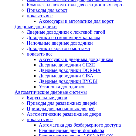
Комплекты автоматики для секционных ворот
Приводы для ворот
показать все
Аксессуары к автоматике для ворот
Дверные доводчики
Дверные доводчики с локтевой тягой
Доводчики со скользящим каналом
Напольные дверные доводчики
Доводчики скрытого монтажа
показать все
Аксессуары к дверным доводчикам
Дверные доводчики GEZE
Дверные доводчики DORMA
Дверные доводчики CISA
Дверные доводчики RYOBI
Установка доводчиков
Автоматические дверные системы
Карусельные двери
Приводы для раздвижных дверей
Приводы для распашных дверей
Автоматические раздвижные двери
показать все
Автоматика для безбарьерного доступа
Револьверные двери dormakaba
Револьверные двери ASSA ABLOY