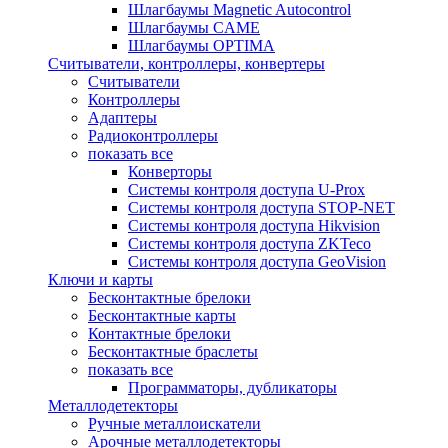
Шлагбаумы Magnetic Autocontrol
Шлагбаумы CAME
Шлагбаумы OPTIMA
Считыватели, контроллеры, конвертеры
Считыватели
Контроллеры
Адаптеры
Радиоконтроллеры
показать все
Конверторы
Системы контроля доступа U-Prox
Системы контроля доступа STOP-NET
Системы контроля доступа Hikvision
Системы контроля доступа ZKTeco
Системы контроля доступа GeoVision
Ключи и карты
Бесконтактные брелоки
Бесконтактные карты
Контактные брелоки
Бесконтактные браслеты
показать все
Программаторы, дубликаторы
Металлодетекторы
Ручные металлоискатели
Арочные металлодетекторы