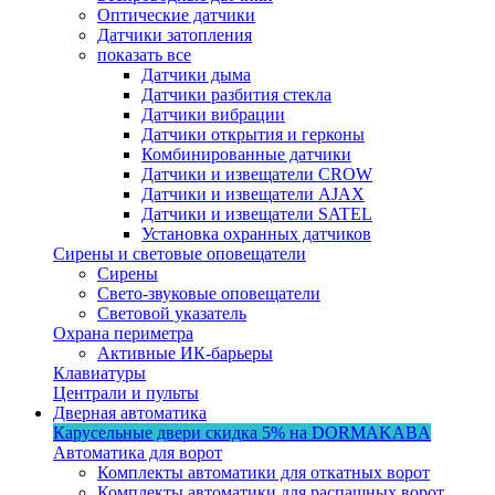
Оптические датчики
Датчики затопления
показать все
Датчики дыма
Датчики разбития стекла
Датчики вибрации
Датчики открытия и герконы
Комбинированные датчики
Датчики и извещатели CROW
Датчики и извещатели AJAX
Датчики и извещатели SATEL
Установка охранных датчиков
Сирены и световые оповещатели
Сирены
Свето-звуковые оповещатели
Световой указатель
Охрана периметра
Активные ИК-барьеры
Клавиатуры
Централи и пульты
Дверная автоматика
Карусельные двери
скидка 5%
на DORMAKABA
Автоматика для ворот
Комплекты автоматики для откатных ворот
Комплекты автоматики для распашных ворот