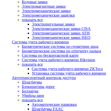
Кодовые замки
Электромагнитные замки
Электромеханические замки
Электромеханические защёлки
показать все
Электроригельные замки
Электромеханические замки CISA
Электромеханические замки ATIS
Электромеханические замки ISEO
Системы учета рабочего времени
Биометрические системы по геометрии лица
Биометрические системы по отпечатку пальца
Системы по бесконтактной карте
Системы учета рабочего времени Hikvision
показать все
Системы учета рабочего времени ZKTeco
Установка системы учёта рабочего времени
Автотранспортный контроль доступа
Шлагбаумы
Блокираторы дорог
Болларды
Убийцы шин
показать все
Автоматические парковки
Шлагбаумы FAAC