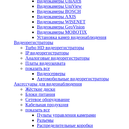
Видеокамеры UniArch
Видеокамеры UniView
Видеокамеры BOSCH
Видеокамеры AXIS
Видеокамеры WISENET
Видеокамеры GeoVision
Видеокамеры MOBOTIX
Установка камер видеонаблюдения
Видеорегистраторы
Turbo HD видеорегистраторы
IP видеорегистраторы
Аналоговые видеорегистраторы
Платы видеозахвата
показать все
Видеосерверы
Автомобильные видеорегистраторы
Аксессуары для видеонаблюдения
Жёсткие диски
Блоки питания
Сетевое оборудование
Кабельная продукция
показать все
Пульты управления камерами
Разъемы
Распределительные коробки