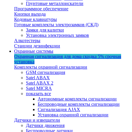
Грунтовые металлоискатели
Программное обеспечение
Кнопки выхода
Кодовые клавиатуры
Готовые комплекты электрозамков (СКД)
Замки для калитки
Установка электронных замков
Алкотестеры
Станции дезинфекции
Охранные системы
Охранная сигнализация для дома
скидка 5%
срочная
установка
Комплекты охранной сигнализации
GSM сигнализация
Satel ABAX
Satel ABAX 2
Satel MICRA
показать все
Автономные комплекты сигнализации
Беспроводные комплекты сигнализации
Сигнализация AJAX
Установка охранной сигнализации
Датчики и извещатели
Датчики движения
Беспроводные датчики