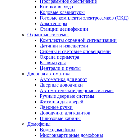
Программное обеспечение
Кнопки выхода
Кодовые клавиатуры
Готовые комплекты электрозамков (СКД)
Алкотестеры
Станции дезинфекции
Охранные системы
Комплекты охранной сигнализации
Датчики и извещатели
Сирены и световые оповещатели
Охрана периметра
Клавиатуры
Централи и пульты
Дверная автоматика
Автоматика для ворот
Дверные доводчики
Автоматические дверные системы
Ручные дверные системы
Фитинги для дверей
Дверные ручки
Доводчики для калиток
Шлюзовые кабины
Домофоны
Видеодомофоны
Многоквартирные домофоны