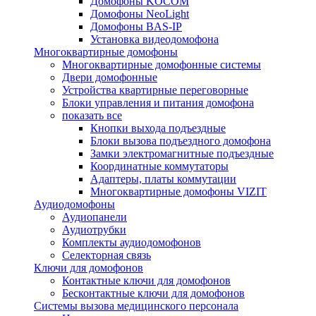
Домофоны KOCOM
Домофоны NeoLight
Домофоны BAS-IP
Установка видеодомофона
Многоквартирные домофоны
Многоквартирные домофонные системы
Двери домофонные
Устройства квартирные переговорные
Блоки управления и питания домофона
показать все
Кнопки выхода подъездные
Блоки вызова подъездного домофона
Замки электромагнитные подъездные
Координатные коммутаторы
Адаптеры, платы коммутации
Многоквартирные домофоны VIZIT
Аудиодомофоны
Аудиопанели
Аудиотрубки
Комплекты аудиодомофонов
Селекторная связь
Ключи для домофонов
Контактные ключи для домофонов
Бесконтактные ключи для домофонов
Системы вызова медицинского персонала