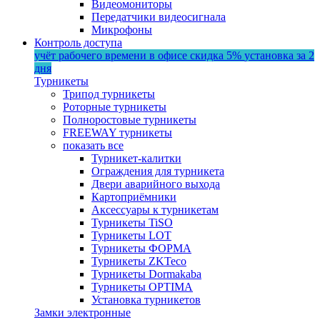
Видеомониторы
Передатчики видеосигнала
Микрофоны
Контроль доступа
учёт рабочего времени в офисе
скидка 5%
установка за 2
дня
Турникеты
Трипод турникеты
Роторные турникеты
Полноростовые турникеты
FREEWAY турникеты
показать все
Турникет-калитки
Ограждения для турникета
Двери аварийного выхода
Картоприёмники
Аксессуары к турникетам
Турникеты TiSO
Турникеты LOT
Турникеты ФОРМА
Турникеты ZKTeco
Турникеты Dormakaba
Турникеты OPTIMA
Установка турникетов
Замки электронные