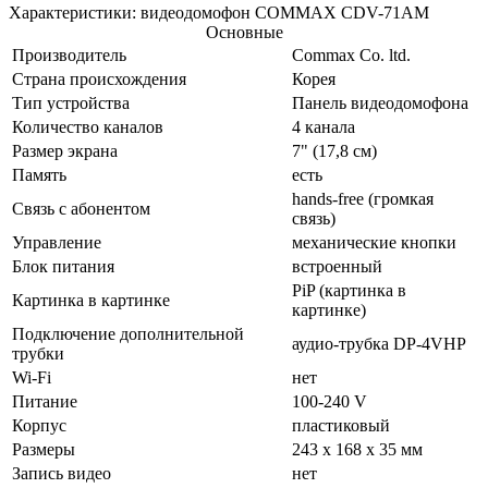
Характеристики: видеодомофон COMMAX CDV-71AM
Основные
Производитель
Commax Co. ltd.
Страна происхождения
Корея
Тип устройства
Панель видеодомофона
Количество каналов
4 канала
Размер экрана
7" (17,8 см)
Память
есть
hands-free (громкая
Связь с абонентом
связь)
Управление
механические кнопки
Блок питания
встроенный
PiP (картинка в
Картинка в картинке
картинке)
Подключение дополнительной
аудио-трубка DP-4VHP
трубки
Wi-Fi
нет
Питание
100-240 V
Корпус
пластиковый
Размеры
243 х 168 х 35 мм
Запись видео
нет