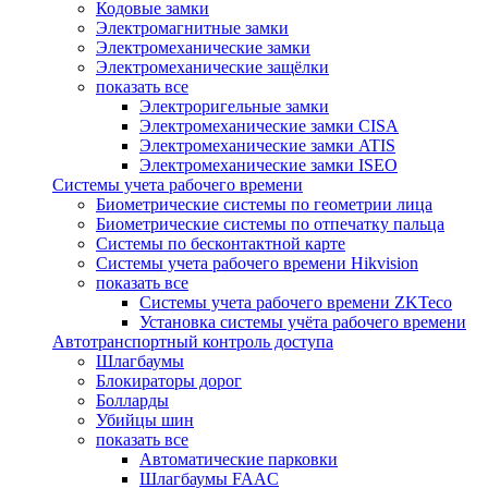
Кодовые замки
Электромагнитные замки
Электромеханические замки
Электромеханические защёлки
показать все
Электроригельные замки
Электромеханические замки CISA
Электромеханические замки ATIS
Электромеханические замки ISEO
Системы учета рабочего времени
Биометрические системы по геометрии лица
Биометрические системы по отпечатку пальца
Системы по бесконтактной карте
Системы учета рабочего времени Hikvision
показать все
Системы учета рабочего времени ZKTeco
Установка системы учёта рабочего времени
Автотранспортный контроль доступа
Шлагбаумы
Блокираторы дорог
Болларды
Убийцы шин
показать все
Автоматические парковки
Шлагбаумы FAAC