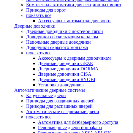
Комплекты автоматики для секционных ворот
Приводы для ворот
показать все
Аксессуары к автоматике для ворот
Дверные доводчики
Дверные доводчики с локтевой тягой
Доводчики со скользящим каналом
Напольные дверные доводчики
Доводчики скрытого монтажа
показать все
Аксессуары к дверным доводчикам
Дверные доводчики GEZE
Дверные доводчики DORMA
Дверные доводчики CISA
Дверные доводчики RYOBI
Установка доводчиков
Автоматические дверные системы
Карусельные двери
Приводы для раздвижных дверей
Приводы для распашных дверей
Автоматические раздвижные двери
показать все
Автоматика для безбарьерного доступа
Револьверные двери dormakaba
Револьверные двери ASSA ABLOY