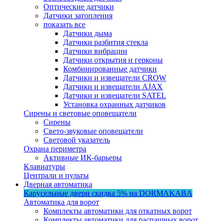
Оптические датчики
Датчики затопления
показать все
Датчики дыма
Датчики разбития стекла
Датчики вибрации
Датчики открытия и герконы
Комбинированные датчики
Датчики и извещатели CROW
Датчики и извещатели AJAX
Датчики и извещатели SATEL
Установка охранных датчиков
Сирены и световые оповещатели
Сирены
Свето-звуковые оповещатели
Световой указатель
Охрана периметра
Активные ИК-барьеры
Клавиатуры
Централи и пульты
Дверная автоматика
Карусельные двери
скидка 5%
на DORMAKABA
Автоматика для ворот
Комплекты автоматики для откатных ворот
Комплекты автоматики для распашных ворот