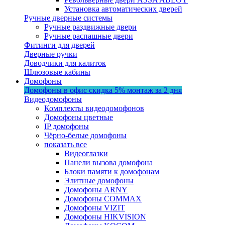
Установка автоматических дверей
Ручные дверные системы
Ручные раздвижные двери
Ручные распашные двери
Фитинги для дверей
Дверные ручки
Доводчики для калиток
Шлюзовые кабины
Домофоны
Домофоны в офис
скидка 5%
монтаж за 2 дня
Видеодомофоны
Комплекты видеодомофонов
Домофоны цветные
IP домофоны
Чёрно-белые домофоны
показать все
Видеоглазки
Панели вызова домофона
Блоки памяти к домофонам
Элитные домофоны
Домофоны ARNY
Домофоны COMMAX
Домофоны VIZIT
Домофоны HIKVISION