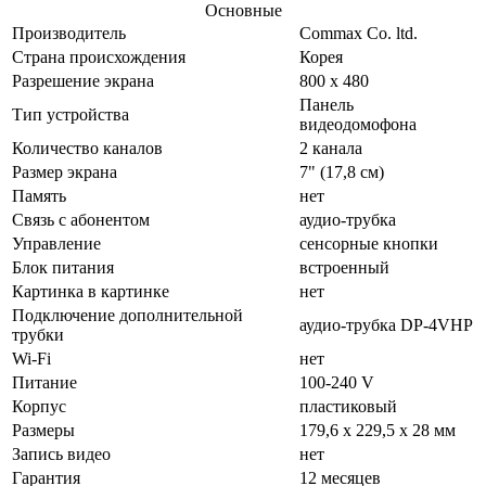
Основные
Производитель
Commax Co. ltd.
Страна происхождения
Корея
Разрешение экрана
800 х 480
Панель
Тип устройства
видеодомофона
Количество каналов
2 канала
Размер экрана
7" (17,8 см)
Память
нет
Связь с абонентом
аудио-трубка
Управление
сенсорные кнопки
Блок питания
встроенный
Картинка в картинке
нет
Подключение дополнительной
аудио-трубка DP-4VHP
трубки
Wi-Fi
нет
Питание
100-240 V
Корпус
пластиковый
Размеры
179,6 x 229,5 x 28 мм
Запись видео
нет
Гарантия
12 месяцев