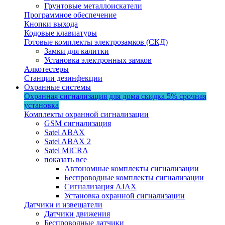
Грунтовые металлоискатели
Программное обеспечение
Кнопки выхода
Кодовые клавиатуры
Готовые комплекты электрозамков (СКД)
Замки для калитки
Установка электронных замков
Алкотестеры
Станции дезинфекции
Охранные системы
Охранная сигнализация для дома
скидка 5%
срочная
установка
Комплекты охранной сигнализации
GSM сигнализация
Satel ABAX
Satel ABAX 2
Satel MICRA
показать все
Автономные комплекты сигнализации
Беспроводные комплекты сигнализации
Сигнализация AJAX
Установка охранной сигнализации
Датчики и извещатели
Датчики движения
Беспроводные датчики