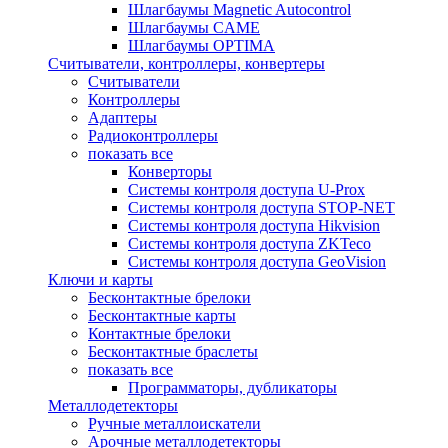
Шлагбаумы Magnetic Autocontrol
Шлагбаумы CAME
Шлагбаумы OPTIMA
Считыватели, контроллеры, конвертеры
Считыватели
Контроллеры
Адаптеры
Радиоконтроллеры
показать все
Конверторы
Системы контроля доступа U-Prox
Системы контроля доступа STOP-NET
Системы контроля доступа Hikvision
Системы контроля доступа ZKTeco
Системы контроля доступа GeoVision
Ключи и карты
Бесконтактные брелоки
Бесконтактные карты
Контактные брелоки
Бесконтактные браслеты
показать все
Программаторы, дубликаторы
Металлодетекторы
Ручные металлоискатели
Арочные металлодетекторы