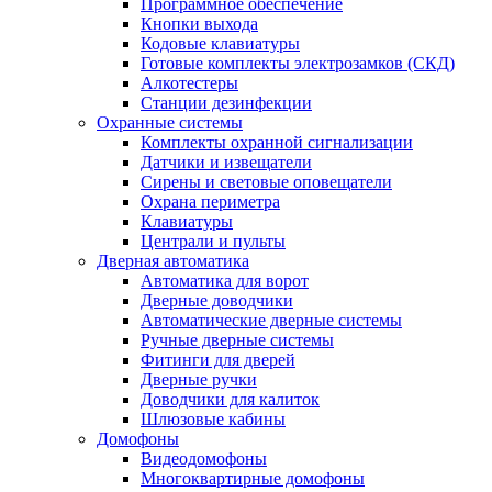
Программное обеспечение
Кнопки выхода
Кодовые клавиатуры
Готовые комплекты электрозамков (СКД)
Алкотестеры
Станции дезинфекции
Охранные системы
Комплекты охранной сигнализации
Датчики и извещатели
Сирены и световые оповещатели
Охрана периметра
Клавиатуры
Централи и пульты
Дверная автоматика
Автоматика для ворот
Дверные доводчики
Автоматические дверные системы
Ручные дверные системы
Фитинги для дверей
Дверные ручки
Доводчики для калиток
Шлюзовые кабины
Домофоны
Видеодомофоны
Многоквартирные домофоны