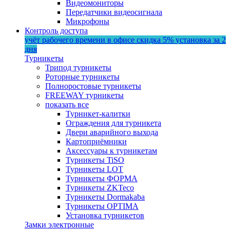
Видеомониторы
Передатчики видеосигнала
Микрофоны
Контроль доступа
учёт рабочего времени в офисе
скидка 5%
установка за 2
дня
Турникеты
Трипод турникеты
Роторные турникеты
Полноростовые турникеты
FREEWAY турникеты
показать все
Турникет-калитки
Ограждения для турникета
Двери аварийного выхода
Картоприёмники
Аксессуары к турникетам
Турникеты TiSO
Турникеты LOT
Турникеты ФОРМА
Турникеты ZKTeco
Турникеты Dormakaba
Турникеты OPTIMA
Установка турникетов
Замки электронные