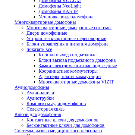
Домофоны KOCOM
Домофоны NeoLight
Домофоны BAS-IP
Установка видеодомофона
Многоквартирные домофоны
Многоквартирные домофонные системы
Двери домофонные
Устройства квартирные переговорные
Блоки управления и питания домофона
показать все
Кнопки выхода подъездные
Блоки вызова подъездного домофона
Замки электромагнитные подъездные
Координатные коммутаторы
Адаптеры, платы коммутации
Многоквартирные домофоны VIZIT
Аудиодомофоны
Аудиопанели
Аудиотрубки
Комплекты аудиодомофонов
Селекторная связь
Ключи для домофонов
Контактные ключи для домофонов
Бесконтактные ключи для домофонов
Системы вызова медицинского персонала