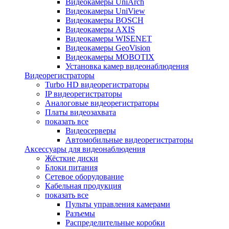
Видеокамеры UniArch
Видеокамеры UniView
Видеокамеры BOSCH
Видеокамеры AXIS
Видеокамеры WISENET
Видеокамеры GeoVision
Видеокамеры MOBOTIX
Установка камер видеонаблюдения
Видеорегистраторы
Turbo HD видеорегистраторы
IP видеорегистраторы
Аналоговые видеорегистраторы
Платы видеозахвата
показать все
Видеосерверы
Автомобильные видеорегистраторы
Аксессуары для видеонаблюдения
Жёсткие диски
Блоки питания
Сетевое оборудование
Кабельная продукция
показать все
Пульты управления камерами
Разъемы
Распределительные коробки