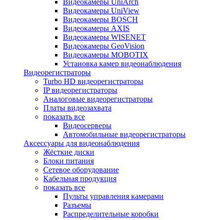
Видеокамеры UniArch
Видеокамеры UniView
Видеокамеры BOSCH
Видеокамеры AXIS
Видеокамеры WISENET
Видеокамеры GeoVision
Видеокамеры MOBOTIX
Установка камер видеонаблюдения
Видеорегистраторы
Turbo HD видеорегистраторы
IP видеорегистраторы
Аналоговые видеорегистраторы
Платы видеозахвата
показать все
Видеосерверы
Автомобильные видеорегистраторы
Аксессуары для видеонаблюдения
Жёсткие диски
Блоки питания
Сетевое оборудование
Кабельная продукция
показать все
Пульты управления камерами
Разъемы
Распределительные коробки