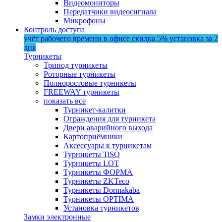
Видеомониторы
Передатчики видеосигнала
Микрофоны
Контроль доступа
учёт рабочего времени в офисе
скидка 5%
установка за 2
дня
Турникеты
Трипод турникеты
Роторные турникеты
Полноростовые турникеты
FREEWAY турникеты
показать все
Турникет-калитки
Ограждения для турникета
Двери аварийного выхода
Картоприёмники
Аксессуары к турникетам
Турникеты TiSO
Турникеты LOT
Турникеты ФОРМА
Турникеты ZKTeco
Турникеты Dormakaba
Турникеты OPTIMA
Установка турникетов
Замки электронные