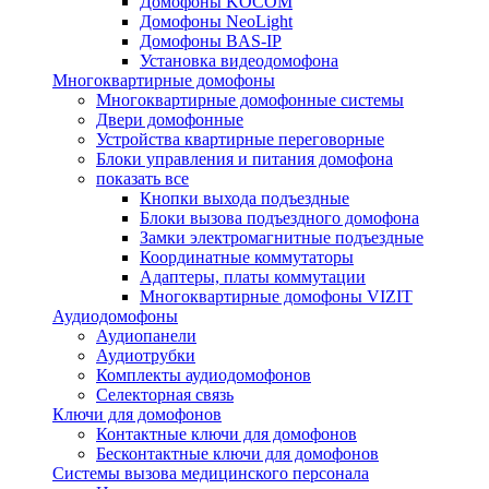
Домофоны KOCOM
Домофоны NeoLight
Домофоны BAS-IP
Установка видеодомофона
Многоквартирные домофоны
Многоквартирные домофонные системы
Двери домофонные
Устройства квартирные переговорные
Блоки управления и питания домофона
показать все
Кнопки выхода подъездные
Блоки вызова подъездного домофона
Замки электромагнитные подъездные
Координатные коммутаторы
Адаптеры, платы коммутации
Многоквартирные домофоны VIZIT
Аудиодомофоны
Аудиопанели
Аудиотрубки
Комплекты аудиодомофонов
Селекторная связь
Ключи для домофонов
Контактные ключи для домофонов
Бесконтактные ключи для домофонов
Системы вызова медицинского персонала