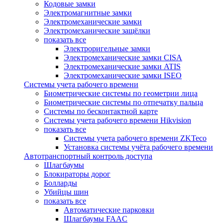
Кодовые замки
Электромагнитные замки
Электромеханические замки
Электромеханические защёлки
показать все
Электроригельные замки
Электромеханические замки CISA
Электромеханические замки ATIS
Электромеханические замки ISEO
Системы учета рабочего времени
Биометрические системы по геометрии лица
Биометрические системы по отпечатку пальца
Системы по бесконтактной карте
Системы учета рабочего времени Hikvision
показать все
Системы учета рабочего времени ZKTeco
Установка системы учёта рабочего времени
Автотранспортный контроль доступа
Шлагбаумы
Блокираторы дорог
Болларды
Убийцы шин
показать все
Автоматические парковки
Шлагбаумы FAAC