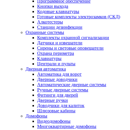
Программное обеспечение
Кнопки выхода
Кодовые клавиатуры
Готовые комплекты электрозамков (СКД)
Алкотестеры
Станции дезинфекции
Охранные системы
Комплекты охранной сигнализации
Датчики и извещатели
Сирены и световые оповещатели
Охрана периметра
Клавиатуры
Централи и пульты
Дверная автоматика
Автоматика для ворот
Дверные доводчики
Автоматические дверные системы
Ручные дверные системы
Фитинги для дверей
Дверные ручки
Доводчики для калиток
Шлюзовые кабины
Домофоны
Видеодомофоны
Многоквартирные домофоны