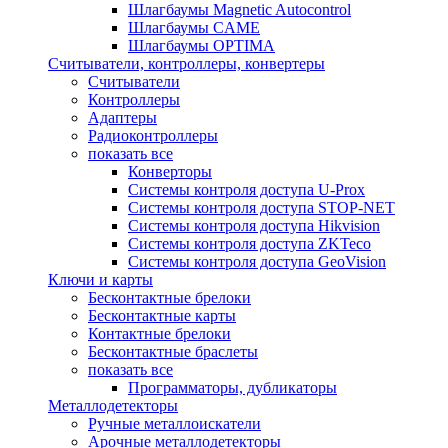
Шлагбаумы Magnetic Autocontrol
Шлагбаумы CAME
Шлагбаумы OPTIMA
Считыватели, контроллеры, конвертеры
Считыватели
Контроллеры
Адаптеры
Радиоконтроллеры
показать все
Конверторы
Системы контроля доступа U-Prox
Системы контроля доступа STOP-NET
Системы контроля доступа Hikvision
Системы контроля доступа ZKTeco
Системы контроля доступа GeoVision
Ключи и карты
Бесконтактные брелоки
Бесконтактные карты
Контактные брелоки
Бесконтактные браслеты
показать все
Программаторы, дубликаторы
Металлодетекторы
Ручные металлоискатели
Арочные металлодетекторы