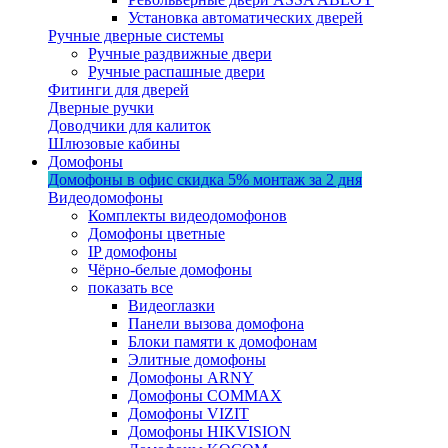
Установка автоматических дверей
Ручные дверные системы
Ручные раздвижные двери
Ручные распашные двери
Фитинги для дверей
Дверные ручки
Доводчики для калиток
Шлюзовые кабины
Домофоны
Домофоны в офис
скидка 5%
монтаж за 2 дня
Видеодомофоны
Комплекты видеодомофонов
Домофоны цветные
IP домофоны
Чёрно-белые домофоны
показать все
Видеоглазки
Панели вызова домофона
Блоки памяти к домофонам
Элитные домофоны
Домофоны ARNY
Домофоны COMMAX
Домофоны VIZIT
Домофоны HIKVISION