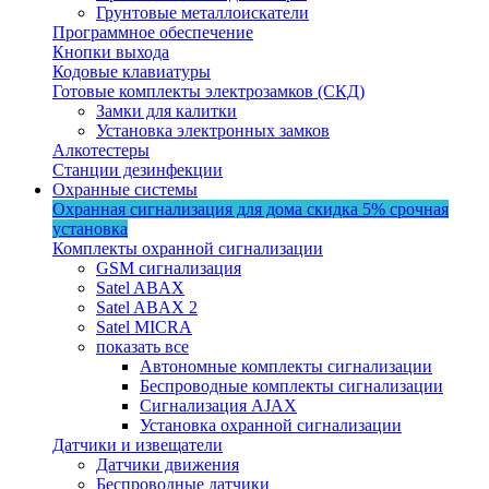
Грунтовые металлоискатели
Программное обеспечение
Кнопки выхода
Кодовые клавиатуры
Готовые комплекты электрозамков (СКД)
Замки для калитки
Установка электронных замков
Алкотестеры
Станции дезинфекции
Охранные системы
Охранная сигнализация для дома
скидка 5%
срочная
установка
Комплекты охранной сигнализации
GSM сигнализация
Satel ABAX
Satel ABAX 2
Satel MICRA
показать все
Автономные комплекты сигнализации
Беспроводные комплекты сигнализации
Сигнализация AJAX
Установка охранной сигнализации
Датчики и извещатели
Датчики движения
Беспроводные датчики