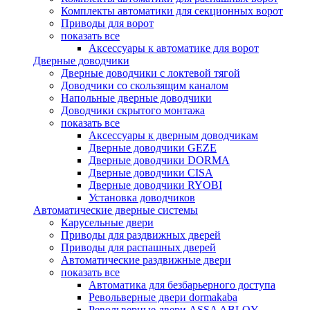
Комплекты автоматики для секционных ворот
Приводы для ворот
показать все
Аксессуары к автоматике для ворот
Дверные доводчики
Дверные доводчики с локтевой тягой
Доводчики со скользящим каналом
Напольные дверные доводчики
Доводчики скрытого монтажа
показать все
Аксессуары к дверным доводчикам
Дверные доводчики GEZE
Дверные доводчики DORMA
Дверные доводчики CISA
Дверные доводчики RYOBI
Установка доводчиков
Автоматические дверные системы
Карусельные двери
Приводы для раздвижных дверей
Приводы для распашных дверей
Автоматические раздвижные двери
показать все
Автоматика для безбарьерного доступа
Револьверные двери dormakaba
Револьверные двери ASSA ABLOY