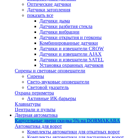
Оптические датчики
Датчики затопления
показать все
Датчики дыма
Датчики разбития стекла
Датчики вибрации
Датчики открытия и герконы
Комбинированные датчики
Датчики и извещатели CROW
Датчики и извещатели AJAX
Датчики и извещатели SATEL
Установка охранных датчиков
Сирены и световые оповещатели
Сирены
Свето-звуковые оповещатели
Световой указатель
Охрана периметра
Активные ИК-барьеры
Клавиатуры
Централи и пульты
Дверная автоматика
Карусельные двери
скидка 5%
на DORMAKABA
Автоматика для ворот
Комплекты автоматики для откатных ворот
Комплекты автоматики для распашных ворот