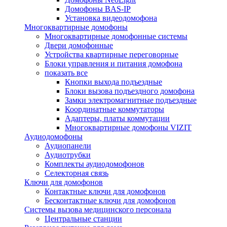
Домофоны BAS-IP
Установка видеодомофона
Многоквартирные домофоны
Многоквартирные домофонные системы
Двери домофонные
Устройства квартирные переговорные
Блоки управления и питания домофона
показать все
Кнопки выхода подъездные
Блоки вызова подъездного домофона
Замки электромагнитные подъездные
Координатные коммутаторы
Адаптеры, платы коммутации
Многоквартирные домофоны VIZIT
Аудиодомофоны
Аудиопанели
Аудиотрубки
Комплекты аудиодомофонов
Селекторная связь
Ключи для домофонов
Контактные ключи для домофонов
Бесконтактные ключи для домофонов
Системы вызова медицинского персонала
Центральные станции