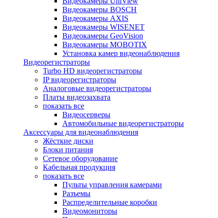
Видеокамеры UniView
Видеокамеры BOSCH
Видеокамеры AXIS
Видеокамеры WISENET
Видеокамеры GeoVision
Видеокамеры MOBOTIX
Установка камер видеонаблюдения
Видеорегистраторы
Turbo HD видеорегистраторы
IP видеорегистраторы
Аналоговые видеорегистраторы
Платы видеозахвата
показать все
Видеосерверы
Автомобильные видеорегистраторы
Аксессуары для видеонаблюдения
Жёсткие диски
Блоки питания
Сетевое оборудование
Кабельная продукция
показать все
Пульты управления камерами
Разъемы
Распределительные коробки
Видеомониторы