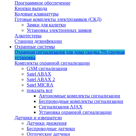
Программное обеспечение
Кнопки выхода
Кодовые клавиатуры
Готовые комплекты электрозамков (СКД)
Замки для калитки
Установка электронных замков
Алкотестеры
Станции дезинфекции
Охранные системы
Охранная сигнализация для дома
скидка 5%
срочная
установка
Комплекты охранной сигнализации
GSM сигнализация
Satel ABAX
Satel ABAX 2
Satel MICRA
показать все
Автономные комплекты сигнализации
Беспроводные комплекты сигнализации
Сигнализация AJAX
Установка охранной сигнализации
Датчики и извещатели
Датчики движения
Беспроводные датчики
Оптические датчики