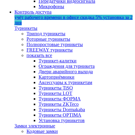
Передатчики видеосигнала
Микрофоны
Контроль доступа
учёт рабочего времени в офисе
скидка 5%
установка за 2
дня
Турникеты
Трипод турникеты
Роторные турникеты
Полноростовые турникеты
FREEWAY турникеты
показать все
Турникет-калитки
Ограждения для турникета
Двери аварийного выхода
Картоприёмники
Аксессуары к турникетам
Турникеты TiSO
Турникеты LOT
Турникеты ФОРМА
Турникеты ZKTeco
Турникеты Dormakaba
Турникеты OPTIMA
Установка турникетов
Замки электронные
Кодовые замки