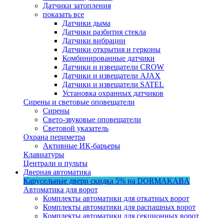
Датчики затопления
показать все
Датчики дыма
Датчики разбития стекла
Датчики вибрации
Датчики открытия и герконы
Комбинированные датчики
Датчики и извещатели CROW
Датчики и извещатели AJAX
Датчики и извещатели SATEL
Установка охранных датчиков
Сирены и световые оповещатели
Сирены
Свето-звуковые оповещатели
Световой указатель
Охрана периметра
Активные ИК-барьеры
Клавиатуры
Централи и пульты
Дверная автоматика
Карусельные двери
скидка 5%
на DORMAKABA
Автоматика для ворот
Комплекты автоматики для откатных ворот
Комплекты автоматики для распашных ворот
Комплекты автоматики для секционных ворот