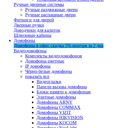
Ручные дверные системы
Ручные раздвижные двери
Ручные распашные двери
Фитинги для дверей
Дверные ручки
Доводчики для калиток
Шлюзовые кабины
Домофоны
Домофоны в офис
скидка 5%
монтаж за 2 дня
Видеодомофоны
Комплекты видеодомофонов
Домофоны цветные
IP домофоны
Чёрно-белые домофоны
показать все
Видеоглазки
Панели вызова домофона
Блоки памяти к домофонам
Элитные домофоны
Домофоны ARNY
Домофоны COMMAX
Домофоны VIZIT
Домофоны HIKVISION
Домофоны KOCOM
Домофоны NeoLight