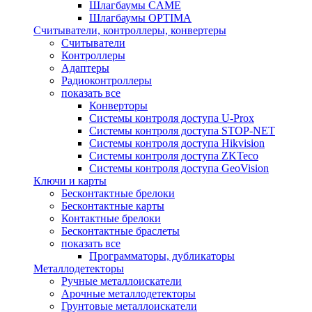
Шлагбаумы CAME
Шлагбаумы OPTIMA
Считыватели, контроллеры, конвертеры
Считыватели
Контроллеры
Адаптеры
Радиоконтроллеры
показать все
Конверторы
Системы контроля доступа U-Prox
Системы контроля доступа STOP-NET
Системы контроля доступа Hikvision
Системы контроля доступа ZKTeco
Системы контроля доступа GeoVision
Ключи и карты
Бесконтактные брелоки
Бесконтактные карты
Контактные брелоки
Бесконтактные браслеты
показать все
Программаторы, дубликаторы
Металлодетекторы
Ручные металлоискатели
Арочные металлодетекторы
Грунтовые металлоискатели