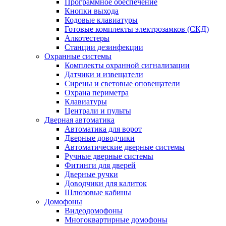
Программное обеспечение
Кнопки выхода
Кодовые клавиатуры
Готовые комплекты электрозамков (СКД)
Алкотестеры
Станции дезинфекции
Охранные системы
Комплекты охранной сигнализации
Датчики и извещатели
Сирены и световые оповещатели
Охрана периметра
Клавиатуры
Централи и пульты
Дверная автоматика
Автоматика для ворот
Дверные доводчики
Автоматические дверные системы
Ручные дверные системы
Фитинги для дверей
Дверные ручки
Доводчики для калиток
Шлюзовые кабины
Домофоны
Видеодомофоны
Многоквартирные домофоны