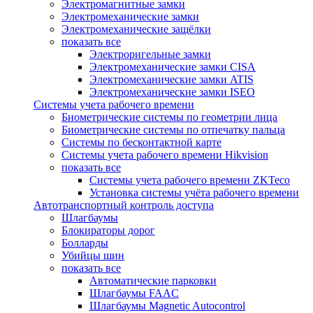
Электромагнитные замки
Электромеханические замки
Электромеханические защёлки
показать все
Электроригельные замки
Электромеханические замки CISA
Электромеханические замки ATIS
Электромеханические замки ISEO
Системы учета рабочего времени
Биометрические системы по геометрии лица
Биометрические системы по отпечатку пальца
Системы по бесконтактной карте
Системы учета рабочего времени Hikvision
показать все
Системы учета рабочего времени ZKTeco
Установка системы учёта рабочего времени
Автотранспортный контроль доступа
Шлагбаумы
Блокираторы дорог
Болларды
Убийцы шин
показать все
Автоматические парковки
Шлагбаумы FAAC
Шлагбаумы Magnetic Autocontrol