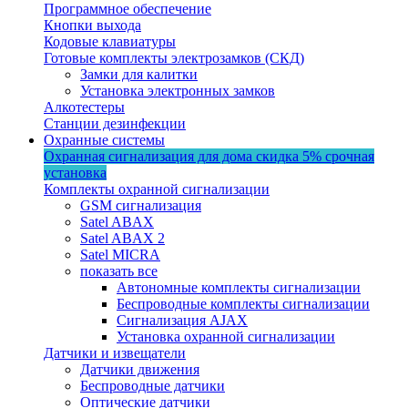
Программное обеспечение
Кнопки выхода
Кодовые клавиатуры
Готовые комплекты электрозамков (СКД)
Замки для калитки
Установка электронных замков
Алкотестеры
Станции дезинфекции
Охранные системы
Охранная сигнализация для дома
скидка 5%
срочная
установка
Комплекты охранной сигнализации
GSM сигнализация
Satel ABAX
Satel ABAX 2
Satel MICRA
показать все
Автономные комплекты сигнализации
Беспроводные комплекты сигнализации
Сигнализация AJAX
Установка охранной сигнализации
Датчики и извещатели
Датчики движения
Беспроводные датчики
Оптические датчики