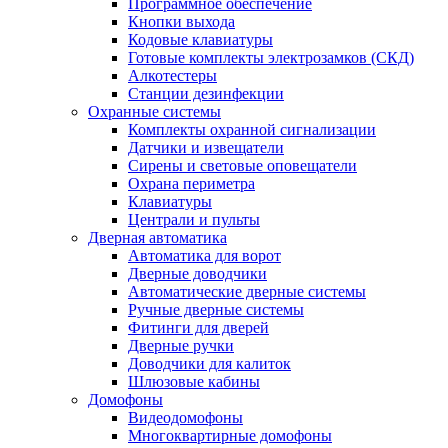
Программное обеспечение
Кнопки выхода
Кодовые клавиатуры
Готовые комплекты электрозамков (СКД)
Алкотестеры
Станции дезинфекции
Охранные системы
Комплекты охранной сигнализации
Датчики и извещатели
Сирены и световые оповещатели
Охрана периметра
Клавиатуры
Централи и пульты
Дверная автоматика
Автоматика для ворот
Дверные доводчики
Автоматические дверные системы
Ручные дверные системы
Фитинги для дверей
Дверные ручки
Доводчики для калиток
Шлюзовые кабины
Домофоны
Видеодомофоны
Многоквартирные домофоны