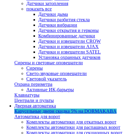
Датчики затопления
показать все
Датчики дыма
Датчики разбития стекла
Датчики вибрации
Датчики открытия и герконы
Комбинированные датчики
Датчики и извещатели CROW
Датчики и извещатели AJAX
Датчики и извещатели SATEL
Установка охранных датчиков
Сирены и световые оповещатели
Сирены
Свето-звуковые оповещатели
Световой указатель
Охрана периметра
Активные ИК-барьеры
Клавиатуры
Централи и пульты
Дверная автоматика
Карусельные двери
скидка 5%
на DORMAKABA
Автоматика для ворот
Комплекты автоматики для откатных ворот
Комплекты автоматики для распашных ворот
Комплекты автоматики для секционных ворот