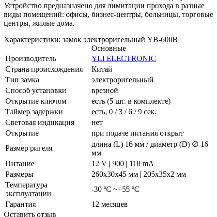
Устройство предназначено для лимитации прохода в разные
виды помещений: офисы, бизнес-центры, больницы, торговые
центры, жилые дома.
Характеристики: замок электроригельный YB-600B
Основные
Производитель
YLI ELECTRONIC
Страна происхождения
Китай
Тип замка
электроригельный
Способ установки
врезной
Открытие ключом
есть (5 шт. в комплекте)
Таймер задержки
есть, 0 / 3 / 6 / 9 сек.
Световая индикация
нет
Открытие
при подаче питания открыт
длина (L) 16 мм / диаметр (D) ∅ 16
Размер ригеля
мм
Питание
12 V | 900 | 110 mA
Размеры
260х30х45 мм | 205х35х2 мм
Температура
-30 ºC ~+55 ºC
эксплуатации
Гарантия
12 месяцев
Оставить отзыв