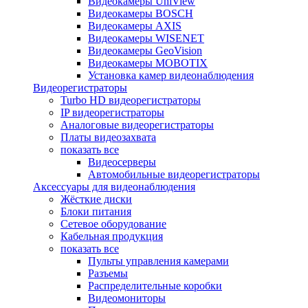
Видеокамеры UniView
Видеокамеры BOSCH
Видеокамеры AXIS
Видеокамеры WISENET
Видеокамеры GeoVision
Видеокамеры MOBOTIX
Установка камер видеонаблюдения
Видеорегистраторы
Turbo HD видеорегистраторы
IP видеорегистраторы
Аналоговые видеорегистраторы
Платы видеозахвата
показать все
Видеосерверы
Автомобильные видеорегистраторы
Аксессуары для видеонаблюдения
Жёсткие диски
Блоки питания
Сетевое оборудование
Кабельная продукция
показать все
Пульты управления камерами
Разъемы
Распределительные коробки
Видеомониторы