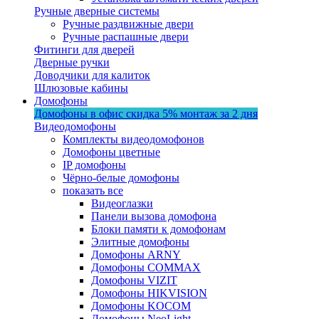
Ручные дверные системы
Ручные раздвижные двери
Ручные распашные двери
Фитинги для дверей
Дверные ручки
Доводчики для калиток
Шлюзовые кабины
Домофоны
Домофоны в офис
скидка 5%
монтаж за 2 дня
Видеодомофоны
Комплекты видеодомофонов
Домофоны цветные
IP домофоны
Чёрно-белые домофоны
показать все
Видеоглазки
Панели вызова домофона
Блоки памяти к домофонам
Элитные домофоны
Домофоны ARNY
Домофоны COMMAX
Домофоны VIZIT
Домофоны HIKVISION
Домофоны KOCOM
Домофоны NeoLight