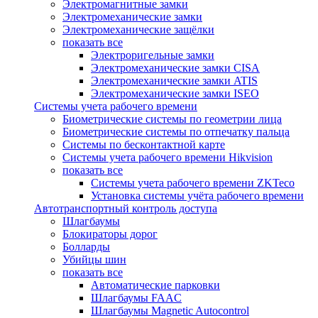
Электромагнитные замки
Электромеханические замки
Электромеханические защёлки
показать все
Электроригельные замки
Электромеханические замки CISA
Электромеханические замки ATIS
Электромеханические замки ISEO
Системы учета рабочего времени
Биометрические системы по геометрии лица
Биометрические системы по отпечатку пальца
Системы по бесконтактной карте
Системы учета рабочего времени Hikvision
показать все
Системы учета рабочего времени ZKTeco
Установка системы учёта рабочего времени
Автотранспортный контроль доступа
Шлагбаумы
Блокираторы дорог
Болларды
Убийцы шин
показать все
Автоматические парковки
Шлагбаумы FAAC
Шлагбаумы Magnetic Autocontrol