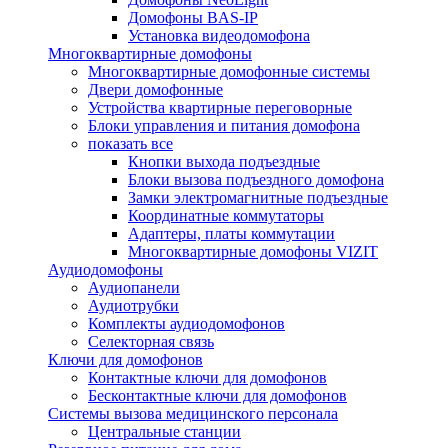
Домофоны BAS-IP
Установка видеодомофона
Многоквартирные домофоны
Многоквартирные домофонные системы
Двери домофонные
Устройства квартирные переговорные
Блоки управления и питания домофона
показать все
Кнопки выхода подъездные
Блоки вызова подъездного домофона
Замки электромагнитные подъездные
Координатные коммутаторы
Адаптеры, платы коммутации
Многоквартирные домофоны VIZIT
Аудиодомофоны
Аудиопанели
Аудиотрубки
Комплекты аудиодомофонов
Селекторная связь
Ключи для домофонов
Контактные ключи для домофонов
Бесконтактные ключи для домофонов
Системы вызова медицинского персонала
Центральные станции