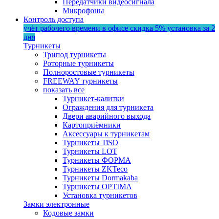
Передатчики видеосигнала
Микрофоны
Контроль доступа
учёт рабочего времени в офисе
скидка 5%
установка за 2
дня
Турникеты
Трипод турникеты
Роторные турникеты
Полноростовые турникеты
FREEWAY турникеты
показать все
Турникет-калитки
Ограждения для турникета
Двери аварийного выхода
Картоприёмники
Аксессуары к турникетам
Турникеты TiSO
Турникеты LOT
Турникеты ФОРМА
Турникеты ZKTeco
Турникеты Dormakaba
Турникеты OPTIMA
Установка турникетов
Замки электронные
Кодовые замки