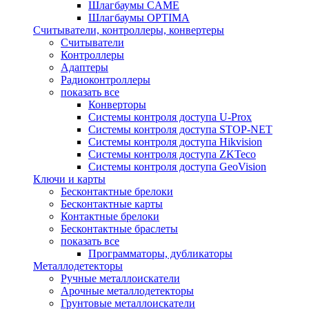
Шлагбаумы CAME
Шлагбаумы OPTIMA
Считыватели, контроллеры, конвертеры
Считыватели
Контроллеры
Адаптеры
Радиоконтроллеры
показать все
Конверторы
Системы контроля доступа U-Prox
Системы контроля доступа STOP-NET
Системы контроля доступа Hikvision
Системы контроля доступа ZKTeco
Системы контроля доступа GeoVision
Ключи и карты
Бесконтактные брелоки
Бесконтактные карты
Контактные брелоки
Бесконтактные браслеты
показать все
Программаторы, дубликаторы
Металлодетекторы
Ручные металлоискатели
Арочные металлодетекторы
Грунтовые металлоискатели