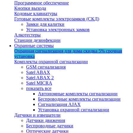
Программное обеспечение
Кнопки выхода
Кодовые клавиатуры
Готовые комплекты электрозамков (СКД)
Замки для калитки
Установка электронных замков
Алкотестеры
Станции дезинфекции
Охранные системы
Охранная сигнализация для дома
скидка 5%
срочная
установка
Комплекты охранной сигнализации
GSM сигнализация
Satel ABAX
Satel ABAX 2
Satel MICRA
показать все
Автономные комплекты сигнализации
Беспроводные комплекты сигнализации
Сигнализация AJAX
Установка охранной сигнализации
Датчики и извещатели
Датчики движения
Беспроводные датчики
Оптические датчики