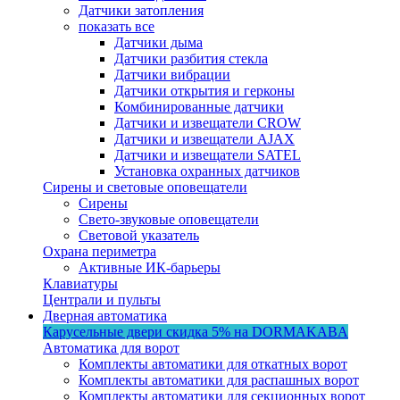
Датчики затопления
показать все
Датчики дыма
Датчики разбития стекла
Датчики вибрации
Датчики открытия и герконы
Комбинированные датчики
Датчики и извещатели CROW
Датчики и извещатели AJAX
Датчики и извещатели SATEL
Установка охранных датчиков
Сирены и световые оповещатели
Сирены
Свето-звуковые оповещатели
Световой указатель
Охрана периметра
Активные ИК-барьеры
Клавиатуры
Централи и пульты
Дверная автоматика
Карусельные двери
скидка 5%
на DORMAKABA
Автоматика для ворот
Комплекты автоматики для откатных ворот
Комплекты автоматики для распашных ворот
Комплекты автоматики для секционных ворот