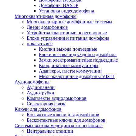
Домофоны BAS-IP
Установка видеодомофона
Многоквартирные домофоны
Многоквартирные домофонные системы
Двери домофонные
Устройства квартирные переговорные
Блоки управления и питания домофона
показать все
Кнопки выхода подъездные
Блоки вызова подъездного домофона
Замки электромагнитные подъездные
Координатные коммутаторы
Адаптеры, платы коммутации
Многоквартирные домофоны VIZIT
Аудиодомофоны
Аудиопанели
Аудиотрубки
Комплекты аудиодомофонов
Селекторная связь
Ключи для домофонов
Контактные ключи для домофонов
Бесконтактные ключи для домофонов
Системы вызова медицинского персонала
Центральные станции