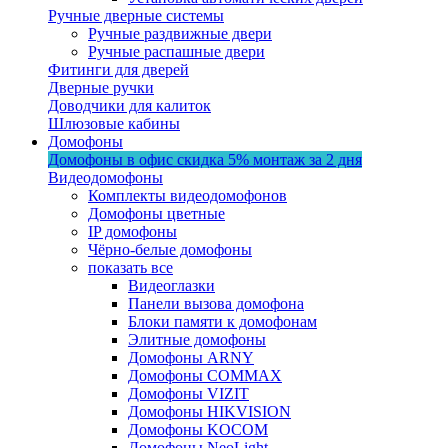
Ручные дверные системы
Ручные раздвижные двери
Ручные распашные двери
Фитинги для дверей
Дверные ручки
Доводчики для калиток
Шлюзовые кабины
Домофоны
Домофоны в офис
скидка 5%
монтаж за 2 дня
Видеодомофоны
Комплекты видеодомофонов
Домофоны цветные
IP домофоны
Чёрно-белые домофоны
показать все
Видеоглазки
Панели вызова домофона
Блоки памяти к домофонам
Элитные домофоны
Домофоны ARNY
Домофоны COMMAX
Домофоны VIZIT
Домофоны HIKVISION
Домофоны KOCOM
Домофоны NeoLight