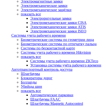
Электромагнитные замки
Электромеханические замки
Электромеханические защёлки
показать все
Электроригельные замки
Электромеханические замки CISA
Электромеханические замки ATIS
Электромеханические замки ISEO
Системы учета рабочего времени
Биометрические системы по геометрии лица
Биометрические системы по отпечатку пальца
Системы по бесконтактной карте
Системы учета рабочего времени Hikvision
показать все
Системы учета рабочего времени ZKTeco
Установка системы учёта рабочего времени
Автотранспортный контроль доступа
Шлагбаумы
Блокираторы дорог
Болларды
Убийцы шин
показать все
Автоматические парковки
Шлагбаумы FAAC
Шлагбаумы Magnetic Autocontrol