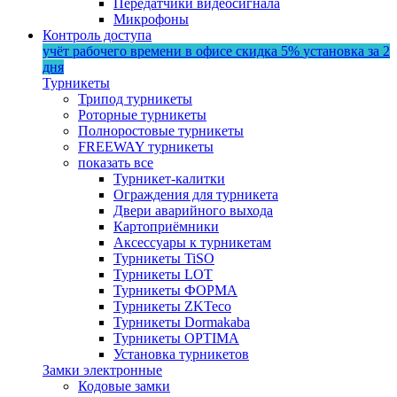
Передатчики видеосигнала
Микрофоны
Контроль доступа
учёт рабочего времени в офисе
скидка 5%
установка за 2
дня
Турникеты
Трипод турникеты
Роторные турникеты
Полноростовые турникеты
FREEWAY турникеты
показать все
Турникет-калитки
Ограждения для турникета
Двери аварийного выхода
Картоприёмники
Аксессуары к турникетам
Турникеты TiSO
Турникеты LOT
Турникеты ФОРМА
Турникеты ZKTeco
Турникеты Dormakaba
Турникеты OPTIMA
Установка турникетов
Замки электронные
Кодовые замки