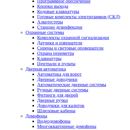
Программное обеспечение
Кнопки выхода
Кодовые клавиатуры
Готовые комплекты электрозамков (СКД)
Алкотестеры
Станции дезинфекции
Охранные системы
Комплекты охранной сигнализации
Датчики и извещатели
Сирены и световые оповещатели
Охрана периметра
Клавиатуры
Централи и пульты
Дверная автоматика
Автоматика для ворот
Дверные доводчики
Автоматические дверные системы
Ручные дверные системы
Фитинги для дверей
Дверные ручки
Доводчики для калиток
Шлюзовые кабины
Домофоны
Видеодомофоны
Многоквартирные домофоны