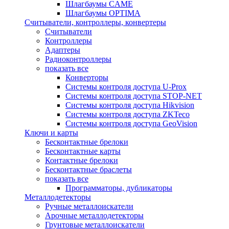
Шлагбаумы CAME
Шлагбаумы OPTIMA
Считыватели, контроллеры, конвертеры
Считыватели
Контроллеры
Адаптеры
Радиоконтроллеры
показать все
Конверторы
Системы контроля доступа U-Prox
Системы контроля доступа STOP-NET
Системы контроля доступа Hikvision
Системы контроля доступа ZKTeco
Системы контроля доступа GeoVision
Ключи и карты
Бесконтактные брелоки
Бесконтактные карты
Контактные брелоки
Бесконтактные браслеты
показать все
Программаторы, дубликаторы
Металлодетекторы
Ручные металлоискатели
Арочные металлодетекторы
Грунтовые металлоискатели