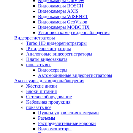
Видеокамеры UniView
Видеокамеры BOSCH
Видеокамеры AXIS
Видеокамеры WISENET
Видеокамеры GeoVision
Видеокамеры MOBOTIX
Установка камер видеонаблюдения
Видеорегистраторы
Turbo HD видеорегистраторы
IP видеорегистраторы
Аналоговые видеорегистраторы
Платы видеозахвата
показать все
Видеосерверы
Автомобильные видеорегистраторы
Аксессуары для видеонаблюдения
Жёсткие диски
Блоки питания
Сетевое оборудование
Кабельная продукция
показать все
Пульты управления камерами
Разъемы
Распределительные коробки
Видеомониторы