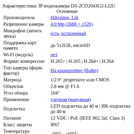
Характеристики: IP видеокамера DS-2CD2043G2-LI2U
Основные
Производитель
Hikvision, Ltd
Разрешение камеры
4.0 Mp (2688 × 1520)
Микрофон (запись
есть, встроенный
звука)
Поддержка карт
до 512GB, microSD
памяти
Wi-Fi (модуль)
нет
Формат компрессии
H.265+ | H.265 | H.264+ | H.264
Тип камеры (форм-
На кронштейне (Bullet)
фактор)
Матрица
1/2.9" progressive scan CMOS
Объектив
2.8 мм @ F1.6
Угол обзора
104°
Применение
уличная (наружная)
LED подсветка до 40 м | ИК-подсветка
Подсветка
до 40 м
Питание
12 VDC | PoE (IEEE 802.3af, Class 3)
Класс защиты
IP67
Температура
-30°С...+60°С