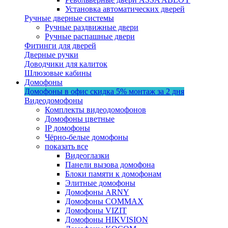
Установка автоматических дверей
Ручные дверные системы
Ручные раздвижные двери
Ручные распашные двери
Фитинги для дверей
Дверные ручки
Доводчики для калиток
Шлюзовые кабины
Домофоны
Домофоны в офис
скидка 5%
монтаж за 2 дня
Видеодомофоны
Комплекты видеодомофонов
Домофоны цветные
IP домофоны
Чёрно-белые домофоны
показать все
Видеоглазки
Панели вызова домофона
Блоки памяти к домофонам
Элитные домофоны
Домофоны ARNY
Домофоны COMMAX
Домофоны VIZIT
Домофоны HIKVISION