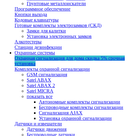
Грунтовые металлоискатели
Программное обеспечение
Кнопки выхода
Кодовые клавиатуры
Готовые комплекты электрозамков (СКД)
Замки для калитки
Установка электронных замков
Алкотестеры
Станции дезинфекции
Охранные системы
Охранная сигнализация для дома
скидка 5%
срочная
установка
Комплекты охранной сигнализации
GSM сигнализация
Satel ABAX
Satel ABAX 2
Satel MICRA
показать все
Автономные комплекты сигнализации
Беспроводные комплекты сигнализации
Сигнализация AJAX
Установка охранной сигнализации
Датчики и извещатели
Датчики движения
Беспроводные датчики