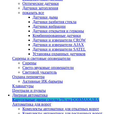
Оптические датчики
Датчики затопления
показать все
Датчики дыма
Датчики разбития стекла
Датчики вибрации
Датчики открытия и герконы
Комбинированные датчики
Датчики и извещатели CROW
Датчики и извещатели AJAX
Датчики и извещатели SATEL
Установка охранных датчиков
Сирены и световые оповещатели
Сирены
Свето-звуковые оповещатели
Световой указатель
Охрана периметра
Активные ИК-барьеры
Клавиатуры
Централи и пульты
Дверная автоматика
Карусельные двери
скидка 5%
на DORMAKABA
Автоматика для ворот
Комплекты автоматики для откатных ворот
Комплекты автоматики для распашных ворот