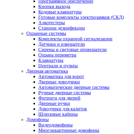
Программное обеспечение
Кнопки выхода
Кодовые клавиатуры
Готовые комплекты электрозамков (СКД)
Алкотестеры
Станции дезинфекции
Охранные системы
Комплекты охранной сигнализации
Датчики и извещатели
Сирены и световые оповещатели
Охрана периметра
Клавиатуры
Централи и пульты
Дверная автоматика
Автоматика для ворот
Дверные доводчики
Автоматические дверные системы
Ручные дверные системы
Фитинги для дверей
Дверные ручки
Доводчики для калиток
Шлюзовые кабины
Домофоны
Видеодомофоны
Многоквартирные домофоны