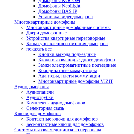
Домофоны KOCOM
Домофоны NeoLight
Домофоны BAS-IP
Установка видеодомофона
Многоквартирные домофоны
Многоквартирные домофонные системы
Двери домофонные
Устройства квартирные переговорные
Блоки управления и питания домофона
показать все
Кнопки выхода подъездные
Блоки вызова подъездного домофона
Замки электромагнитные подъездные
Координатные коммутаторы
Адаптеры, платы коммутации
Многоквартирные домофоны VIZIT
Аудиодомофоны
Аудиопанели
Аудиотрубки
Комплекты аудиодомофонов
Селекторная связь
Ключи для домофонов
Контактные ключи для домофонов
Бесконтактные ключи для домофонов
Системы вызова медицинского персонала