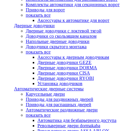
Комплекты автоматики для секционных ворот
Приводы для ворот
показать все
Аксессуары к автоматике для ворот
Дверные доводчики
Дверные доводчики с локтевой тягой
Доводчики со скользящим каналом
Напольные дверные доводчики
Доводчики скрытого монтажа
показать все
Аксессуары к дверным доводчикам
Дверные доводчики GEZE
Дверные доводчики DORMA
Дверные доводчики CISA
Дверные доводчики RYOBI
Установка доводчиков
Автоматические дверные системы
Карусельные двери
Приводы для раздвижных дверей
Приводы для распашных дверей
Автоматические раздвижные двери
показать все
Автоматика для безбарьерного доступа
Револьверные двери dormakaba
Револьверные двери ASSA ABLOY