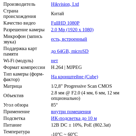
Производитель
Hikvision, Ltd
Страна
Китай
происхождения
Качество видео
FullHD 1080P
Разрешение камеры
2.0 Mp (1920 x 1080)
Микрофон (запись
есть, встроенный
звука)
Поддержка карт
до 64GB, microSD
памяти
Wi-Fi (модуль)
нет
Формат компрессии
H.264 | MJPEG
Тип камеры (форм-
На кронштейне (Cube)
фактор)
Матрица
1/2,8" Progressive Scan CMOS
2.8 мм @ F2.0 (4 мм, 6 мм, 12 мм
Объектив
опционально)
Угол обзора
85°
Применение
внутри помещения
Подсветка
ИК-подсветка до 10 м
Питание
12В DC ± 10%, РоЕ (802.3at)
Температура
-10°C ~ 60°C