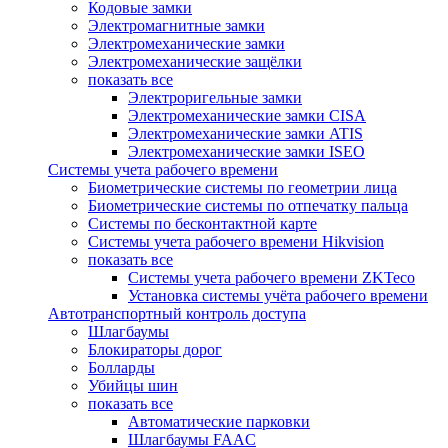
Кодовые замки
Электромагнитные замки
Электромеханические замки
Электромеханические защёлки
показать все
Электроригельные замки
Электромеханические замки CISA
Электромеханические замки ATIS
Электромеханические замки ISEO
Системы учета рабочего времени
Биометрические системы по геометрии лица
Биометрические системы по отпечатку пальца
Системы по бесконтактной карте
Системы учета рабочего времени Hikvision
показать все
Системы учета рабочего времени ZKTeco
Установка системы учёта рабочего времени
Автотранспортный контроль доступа
Шлагбаумы
Блокираторы дорог
Болларды
Убийцы шин
показать все
Автоматические парковки
Шлагбаумы FAAC