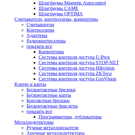
Шлагбаумы Magnetic Autocontrol
Шлагбаумы CAME
Шлагбаумы OPTIMA
Считыватели, контроллеры, конвертеры
Считыватели
Контроллеры
Адаптеры
Радиоконтроллеры
показать все
Конверторы
Системы контроля доступа U-Prox
Системы контроля доступа STOP-NET
Системы контроля доступа Hikvision
Системы контроля доступа ZKTeco
Системы контроля доступа GeoVision
Ключи и карты
Бесконтактные брелоки
Бесконтактные карты
Контактные брелоки
Бесконтактные браслеты
показать все
Программаторы, дубликаторы
Металлодетекторы
Ручные металлоискатели
Арочные металлодетекторы