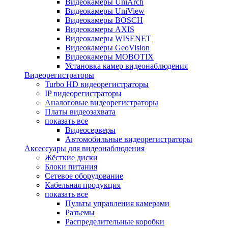
Видеокамеры UniArch
Видеокамеры UniView
Видеокамеры BOSCH
Видеокамеры AXIS
Видеокамеры WISENET
Видеокамеры GeoVision
Видеокамеры MOBOTIX
Установка камер видеонаблюдения
Видеорегистраторы
Turbo HD видеорегистраторы
IP видеорегистраторы
Аналоговые видеорегистраторы
Платы видеозахвата
показать все
Видеосерверы
Автомобильные видеорегистраторы
Аксессуары для видеонаблюдения
Жёсткие диски
Блоки питания
Сетевое оборудование
Кабельная продукция
показать все
Пульты управления камерами
Разъемы
Распределительные коробки