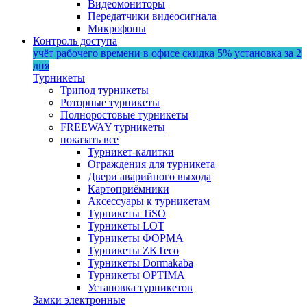
Видеомониторы
Передатчики видеосигнала
Микрофоны
Контроль доступа
учёт рабочего времени в офисе
скидка 5%
установка за 2
дня
Турникеты
Трипод турникеты
Роторные турникеты
Полноростовые турникеты
FREEWAY турникеты
показать все
Турникет-калитки
Ограждения для турникета
Двери аварийного выхода
Картоприёмники
Аксессуары к турникетам
Турникеты TiSO
Турникеты LOT
Турникеты ФОРМА
Турникеты ZKTeco
Турникеты Dormakaba
Турникеты OPTIMA
Установка турникетов
Замки электронные