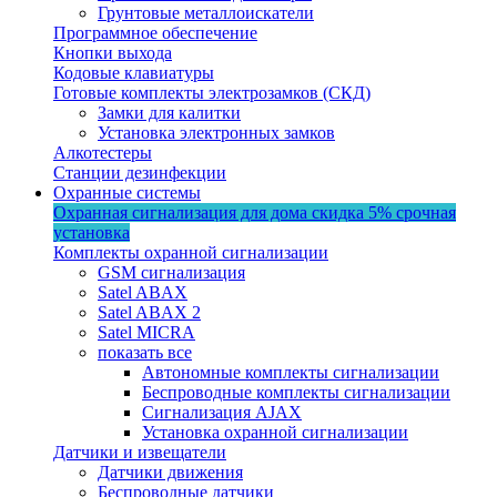
Грунтовые металлоискатели
Программное обеспечение
Кнопки выхода
Кодовые клавиатуры
Готовые комплекты электрозамков (СКД)
Замки для калитки
Установка электронных замков
Алкотестеры
Станции дезинфекции
Охранные системы
Охранная сигнализация для дома
скидка 5%
срочная
установка
Комплекты охранной сигнализации
GSM сигнализация
Satel ABAX
Satel ABAX 2
Satel MICRA
показать все
Автономные комплекты сигнализации
Беспроводные комплекты сигнализации
Сигнализация AJAX
Установка охранной сигнализации
Датчики и извещатели
Датчики движения
Беспроводные датчики