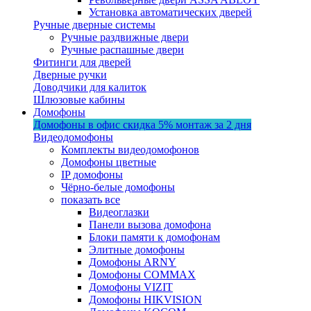
Установка автоматических дверей
Ручные дверные системы
Ручные раздвижные двери
Ручные распашные двери
Фитинги для дверей
Дверные ручки
Доводчики для калиток
Шлюзовые кабины
Домофоны
Домофоны в офис
скидка 5%
монтаж за 2 дня
Видеодомофоны
Комплекты видеодомофонов
Домофоны цветные
IP домофоны
Чёрно-белые домофоны
показать все
Видеоглазки
Панели вызова домофона
Блоки памяти к домофонам
Элитные домофоны
Домофоны ARNY
Домофоны COMMAX
Домофоны VIZIT
Домофоны HIKVISION