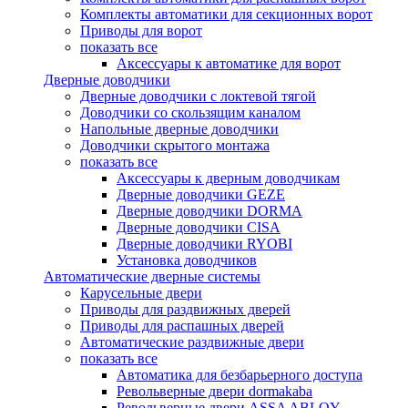
Комплекты автоматики для секционных ворот
Приводы для ворот
показать все
Аксессуары к автоматике для ворот
Дверные доводчики
Дверные доводчики с локтевой тягой
Доводчики со скользящим каналом
Напольные дверные доводчики
Доводчики скрытого монтажа
показать все
Аксессуары к дверным доводчикам
Дверные доводчики GEZE
Дверные доводчики DORMA
Дверные доводчики CISA
Дверные доводчики RYOBI
Установка доводчиков
Автоматические дверные системы
Карусельные двери
Приводы для раздвижных дверей
Приводы для распашных дверей
Автоматические раздвижные двери
показать все
Автоматика для безбарьерного доступа
Револьверные двери dormakaba
Револьверные двери ASSA ABLOY