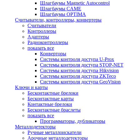
Шлагбаумы Magnetic Autocontrol
Шлагбаумы CAME
Шлагбаумы OPTIMA
Считыватели, контроллеры, конвертеры
Считыватели
Контроллеры
Адаптеры
Радиоконтроллеры
показать все
Конверторы
Системы контроля доступа U-Prox
Системы контроля доступа STOP-NET
Системы контроля доступа Hikvision
Системы контроля доступа ZKTeco
Системы контроля доступа GeoVision
Ключи и карты
Бесконтактные брелоки
Бесконтактные карты
Контактные брелоки
Бесконтактные браслеты
показать все
Программаторы, дубликаторы
Металлодетекторы
Ручные металлоискатели
Арочные металлодетекторы