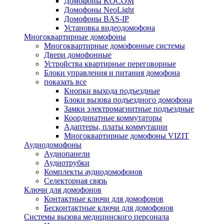
Домофоны KOCOM
Домофоны NeoLight
Домофоны BAS-IP
Установка видеодомофона
Многоквартирные домофоны
Многоквартирные домофонные системы
Двери домофонные
Устройства квартирные переговорные
Блоки управления и питания домофона
показать все
Кнопки выхода подъездные
Блоки вызова подъездного домофона
Замки электромагнитные подъездные
Координатные коммутаторы
Адаптеры, платы коммутации
Многоквартирные домофоны VIZIT
Аудиодомофоны
Аудиопанели
Аудиотрубки
Комплекты аудиодомофонов
Селекторная связь
Ключи для домофонов
Контактные ключи для домофонов
Бесконтактные ключи для домофонов
Системы вызова медицинского персонала