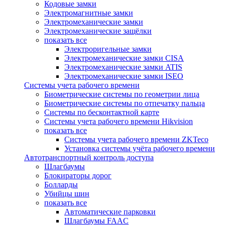
Кодовые замки
Электромагнитные замки
Электромеханические замки
Электромеханические защёлки
показать все
Электроригельные замки
Электромеханические замки CISA
Электромеханические замки ATIS
Электромеханические замки ISEO
Системы учета рабочего времени
Биометрические системы по геометрии лица
Биометрические системы по отпечатку пальца
Системы по бесконтактной карте
Системы учета рабочего времени Hikvision
показать все
Системы учета рабочего времени ZKTeco
Установка системы учёта рабочего времени
Автотранспортный контроль доступа
Шлагбаумы
Блокираторы дорог
Болларды
Убийцы шин
показать все
Автоматические парковки
Шлагбаумы FAAC