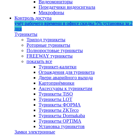
Видеомониторы
Передатчики видеосигнала
Микрофоны
Контроль доступа
учёт рабочего времени в офисе
скидка 5%
установка за 2
дня
Турникеты
Трипод турникеты
Роторные турникеты
Полноростовые турникеты
FREEWAY турникеты
показать все
Турникет-калитки
Ограждения для турникета
Двери аварийного выхода
Картоприёмники
Аксессуары к турникетам
Турникеты TiSO
Турникеты LOT
Турникеты ФОРМА
Турникеты ZKTeco
Турникеты Dormakaba
Турникеты OPTIMA
Установка турникетов
Замки электронные