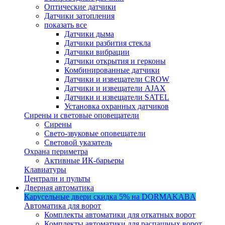
Оптические датчики
Датчики затопления
показать все
Датчики дыма
Датчики разбития стекла
Датчики вибрации
Датчики открытия и герконы
Комбинированные датчики
Датчики и извещатели CROW
Датчики и извещатели AJAX
Датчики и извещатели SATEL
Установка охранных датчиков
Сирены и световые оповещатели
Сирены
Свето-звуковые оповещатели
Световой указатель
Охрана периметра
Активные ИК-барьеры
Клавиатуры
Централи и пульты
Дверная автоматика
Карусельные двери
скидка 5%
на DORMAKABA
Автоматика для ворот
Комплекты автоматики для откатных ворот
Комплекты автоматики для распашных ворот