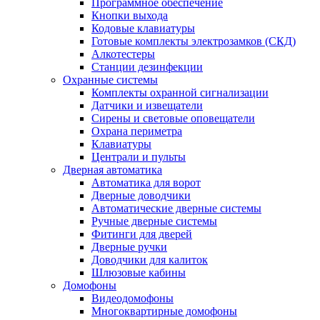
Программное обеспечение
Кнопки выхода
Кодовые клавиатуры
Готовые комплекты электрозамков (СКД)
Алкотестеры
Станции дезинфекции
Охранные системы
Комплекты охранной сигнализации
Датчики и извещатели
Сирены и световые оповещатели
Охрана периметра
Клавиатуры
Централи и пульты
Дверная автоматика
Автоматика для ворот
Дверные доводчики
Автоматические дверные системы
Ручные дверные системы
Фитинги для дверей
Дверные ручки
Доводчики для калиток
Шлюзовые кабины
Домофоны
Видеодомофоны
Многоквартирные домофоны