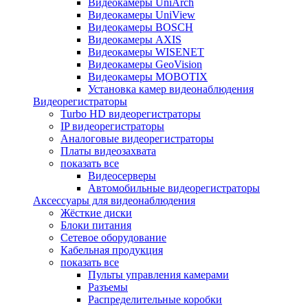
Видеокамеры UniArch
Видеокамеры UniView
Видеокамеры BOSCH
Видеокамеры AXIS
Видеокамеры WISENET
Видеокамеры GeoVision
Видеокамеры MOBOTIX
Установка камер видеонаблюдения
Видеорегистраторы
Turbo HD видеорегистраторы
IP видеорегистраторы
Аналоговые видеорегистраторы
Платы видеозахвата
показать все
Видеосерверы
Автомобильные видеорегистраторы
Аксессуары для видеонаблюдения
Жёсткие диски
Блоки питания
Сетевое оборудование
Кабельная продукция
показать все
Пульты управления камерами
Разъемы
Распределительные коробки