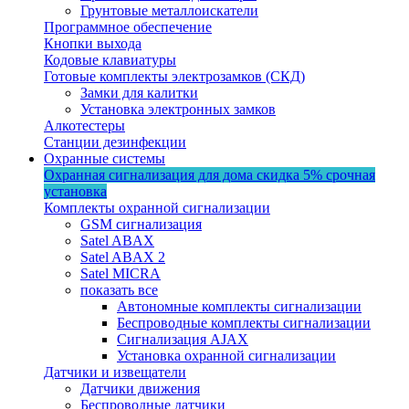
Грунтовые металлоискатели
Программное обеспечение
Кнопки выхода
Кодовые клавиатуры
Готовые комплекты электрозамков (СКД)
Замки для калитки
Установка электронных замков
Алкотестеры
Станции дезинфекции
Охранные системы
Охранная сигнализация для дома
скидка 5%
срочная
установка
Комплекты охранной сигнализации
GSM сигнализация
Satel ABAX
Satel ABAX 2
Satel MICRA
показать все
Автономные комплекты сигнализации
Беспроводные комплекты сигнализации
Сигнализация AJAX
Установка охранной сигнализации
Датчики и извещатели
Датчики движения
Беспроводные датчики