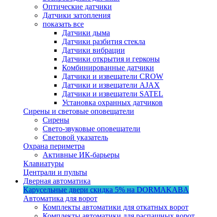
Оптические датчики
Датчики затопления
показать все
Датчики дыма
Датчики разбития стекла
Датчики вибрации
Датчики открытия и герконы
Комбинированные датчики
Датчики и извещатели CROW
Датчики и извещатели AJAX
Датчики и извещатели SATEL
Установка охранных датчиков
Сирены и световые оповещатели
Сирены
Свето-звуковые оповещатели
Световой указатель
Охрана периметра
Активные ИК-барьеры
Клавиатуры
Централи и пульты
Дверная автоматика
Карусельные двери
скидка 5%
на DORMAKABA
Автоматика для ворот
Комплекты автоматики для откатных ворот
Комплекты автоматики для распашных ворот