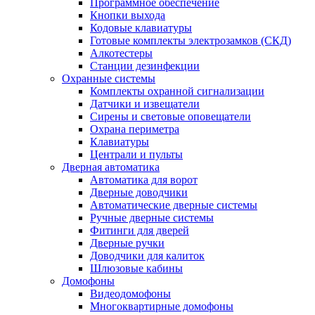
Программное обеспечение
Кнопки выхода
Кодовые клавиатуры
Готовые комплекты электрозамков (СКД)
Алкотестеры
Станции дезинфекции
Охранные системы
Комплекты охранной сигнализации
Датчики и извещатели
Сирены и световые оповещатели
Охрана периметра
Клавиатуры
Централи и пульты
Дверная автоматика
Автоматика для ворот
Дверные доводчики
Автоматические дверные системы
Ручные дверные системы
Фитинги для дверей
Дверные ручки
Доводчики для калиток
Шлюзовые кабины
Домофоны
Видеодомофоны
Многоквартирные домофоны