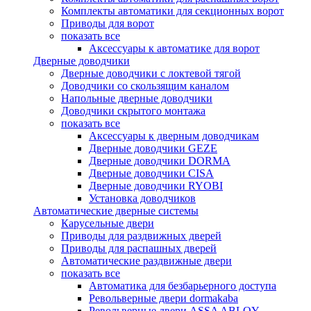
Комплекты автоматики для секционных ворот
Приводы для ворот
показать все
Аксессуары к автоматике для ворот
Дверные доводчики
Дверные доводчики с локтевой тягой
Доводчики со скользящим каналом
Напольные дверные доводчики
Доводчики скрытого монтажа
показать все
Аксессуары к дверным доводчикам
Дверные доводчики GEZE
Дверные доводчики DORMA
Дверные доводчики CISA
Дверные доводчики RYOBI
Установка доводчиков
Автоматические дверные системы
Карусельные двери
Приводы для раздвижных дверей
Приводы для распашных дверей
Автоматические раздвижные двери
показать все
Автоматика для безбарьерного доступа
Револьверные двери dormakaba
Револьверные двери ASSA ABLOY