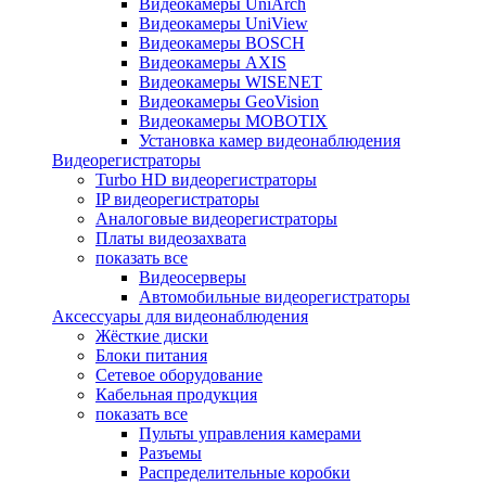
Видеокамеры UniArch
Видеокамеры UniView
Видеокамеры BOSCH
Видеокамеры AXIS
Видеокамеры WISENET
Видеокамеры GeoVision
Видеокамеры MOBOTIX
Установка камер видеонаблюдения
Видеорегистраторы
Turbo HD видеорегистраторы
IP видеорегистраторы
Аналоговые видеорегистраторы
Платы видеозахвата
показать все
Видеосерверы
Автомобильные видеорегистраторы
Аксессуары для видеонаблюдения
Жёсткие диски
Блоки питания
Сетевое оборудование
Кабельная продукция
показать все
Пульты управления камерами
Разъемы
Распределительные коробки