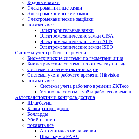
Кодовые замки
Электромагнитные замки
Электромеханические замки
Электромеханические защёлки
показать все
Электроригельные замки
Электромеханические замки CISA
Электромеханические замки ATIS
Электромеханические замки ISEO
Системы учета рабочего времени
Биометрические системы по геометрии лица
Биометрические системы по отпечатку пальца
Системы по бесконтактной карте
Системы учета рабочего времени Hikvision
показать все
Системы учета рабочего времени ZKTeco
Установка системы учёта рабочего времени
Автотранспортный контроль доступа
Шлагбаумы
Блокираторы дорог
Болларды
Убийцы шин
показать все
Автоматические парковки
Шлагбаумы FAAC