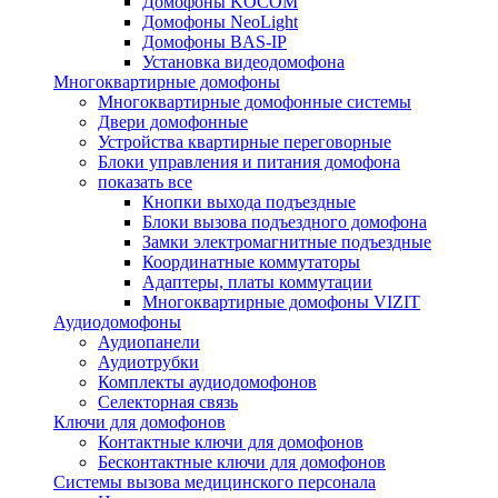
Домофоны KOCOM
Домофоны NeoLight
Домофоны BAS-IP
Установка видеодомофона
Многоквартирные домофоны
Многоквартирные домофонные системы
Двери домофонные
Устройства квартирные переговорные
Блоки управления и питания домофона
показать все
Кнопки выхода подъездные
Блоки вызова подъездного домофона
Замки электромагнитные подъездные
Координатные коммутаторы
Адаптеры, платы коммутации
Многоквартирные домофоны VIZIT
Аудиодомофоны
Аудиопанели
Аудиотрубки
Комплекты аудиодомофонов
Селекторная связь
Ключи для домофонов
Контактные ключи для домофонов
Бесконтактные ключи для домофонов
Системы вызова медицинского персонала