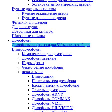
Установка автоматических дверей
Ручные дверные системы
Ручные раздвижные двери
Ручные распашные двери
Фитинги для дверей
Дверные ручки
Доводчики для калиток
Шлюзовые кабины
Домофоны
Домофоны в офис
скидка 5%
монтаж за 2 дня
Видеодомофоны
Комплекты видеодомофонов
Домофоны цветные
IP домофоны
Чёрно-белые домофоны
показать все
Видеоглазки
Панели вызова домофона
Блоки памяти к домофонам
Элитные домофоны
Домофоны ARNY
Домофоны COMMAX
Домофоны VIZIT
Домофоны HIKVISION