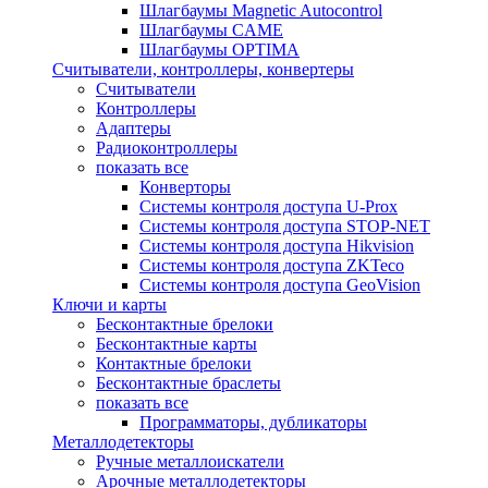
Шлагбаумы Magnetic Autocontrol
Шлагбаумы CAME
Шлагбаумы OPTIMA
Считыватели, контроллеры, конвертеры
Считыватели
Контроллеры
Адаптеры
Радиоконтроллеры
показать все
Конверторы
Системы контроля доступа U-Prox
Системы контроля доступа STOP-NET
Системы контроля доступа Hikvision
Системы контроля доступа ZKTeco
Системы контроля доступа GeoVision
Ключи и карты
Бесконтактные брелоки
Бесконтактные карты
Контактные брелоки
Бесконтактные браслеты
показать все
Программаторы, дубликаторы
Металлодетекторы
Ручные металлоискатели
Арочные металлодетекторы