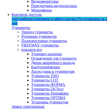
Видеомониторы
Передатчики видеосигнала
Микрофоны
Контроль доступа
учёт рабочего времени в офисе
скидка 5%
установка за 2
дня
Турникеты
Трипод турникеты
Роторные турникеты
Полноростовые турникеты
FREEWAY турникеты
показать все
Турникет-калитки
Ограждения для турникета
Двери аварийного выхода
Картоприёмники
Аксессуары к турникетам
Турникеты TiSO
Турникеты LOT
Турникеты ФОРМА
Турникеты ZKTeco
Турникеты Dormakaba
Турникеты OPTIMA
Установка турникетов
Замки электронные