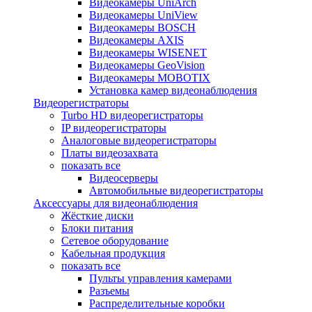
Видеокамеры UniArch
Видеокамеры UniView
Видеокамеры BOSCH
Видеокамеры AXIS
Видеокамеры WISENET
Видеокамеры GeoVision
Видеокамеры MOBOTIX
Установка камер видеонаблюдения
Видеорегистраторы
Turbo HD видеорегистраторы
IP видеорегистраторы
Аналоговые видеорегистраторы
Платы видеозахвата
показать все
Видеосерверы
Автомобильные видеорегистраторы
Аксессуары для видеонаблюдения
Жёсткие диски
Блоки питания
Сетевое оборудование
Кабельная продукция
показать все
Пульты управления камерами
Разъемы
Распределительные коробки