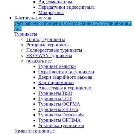
Видеомониторы
Передатчики видеосигнала
Микрофоны
Контроль доступа
учёт рабочего времени в офисе
скидка 5%
установка за 2
дня
Турникеты
Трипод турникеты
Роторные турникеты
Полноростовые турникеты
FREEWAY турникеты
показать все
Турникет-калитки
Ограждения для турникета
Двери аварийного выхода
Картоприёмники
Аксессуары к турникетам
Турникеты TiSO
Турникеты LOT
Турникеты ФОРМА
Турникеты ZKTeco
Турникеты Dormakaba
Турникеты OPTIMA
Установка турникетов
Замки электронные