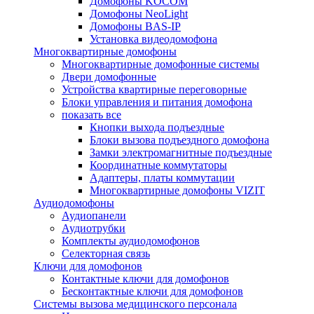
Домофоны KOCOM
Домофоны NeoLight
Домофоны BAS-IP
Установка видеодомофона
Многоквартирные домофоны
Многоквартирные домофонные системы
Двери домофонные
Устройства квартирные переговорные
Блоки управления и питания домофона
показать все
Кнопки выхода подъездные
Блоки вызова подъездного домофона
Замки электромагнитные подъездные
Координатные коммутаторы
Адаптеры, платы коммутации
Многоквартирные домофоны VIZIT
Аудиодомофоны
Аудиопанели
Аудиотрубки
Комплекты аудиодомофонов
Селекторная связь
Ключи для домофонов
Контактные ключи для домофонов
Бесконтактные ключи для домофонов
Системы вызова медицинского персонала