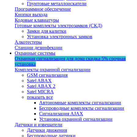
Грунтовые металлоискатели
Программное обеспечение
Кнопки выхода
Кодовые клавиатуры
Готовые комплекты электрозамков (СКД)
Замки для калитки
Установка электронных замков
Алкотестеры
Станции дезинфекции
Охранные системы
Охранная сигнализация для дома
скидка 5%
срочная
установка
Комплекты охранной сигнализации
GSM сигнализация
Satel ABAX
Satel ABAX 2
Satel MICRA
показать все
Автономные комплекты сигнализации
Беспроводные комплекты сигнализации
Сигнализация AJAX
Установка охранной сигнализации
Датчики и извещатели
Датчики движения
Беспроводные датчики