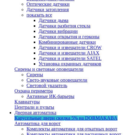
Оптические датчики
Датчики затопления
показать все
Датчики дыма
Датчики разбития стекла
Датчики вибрации
Датчики открытия и герконы
Комбинированные датчики
Датчики и извещатели CROW
Датчики и извещатели AJAX
Датчики и извещатели SATEL
Установка охранных датчиков
Сирены и световые оповещатели
Сирены
Свето-звуковые оповещатели
Световой указатель
Охрана периметра
Активные ИК-барьеры
Клавиатуры
Централи и пульты
Дверная автоматика
Карусельные двери
скидка 5%
на DORMAKABA
Автоматика для ворот
Комплекты автоматики для откатных ворот
Комплекты автоматики для распашных ворот