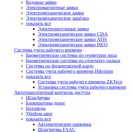
Кодовые замки
Электромагнитные замки
Электромеханические замки
Электромеханические защёлки
показать все
Электроригельные замки
Электромеханические замки CISA
Электромеханические замки ATIS
Электромеханические замки ISEO
Системы учета рабочего времени
Биометрические системы по геометрии лица
Биометрические системы по отпечатку пальца
Системы по бесконтактной карте
Системы учета рабочего времени Hikvision
показать все
Системы учета рабочего времени ZKTeco
Установка системы учёта рабочего времени
Автотранспортный контроль доступа
Шлагбаумы
Блокираторы дорог
Болларды
Убийцы шин
показать все
Автоматические парковки
Шлагбаумы FAAC