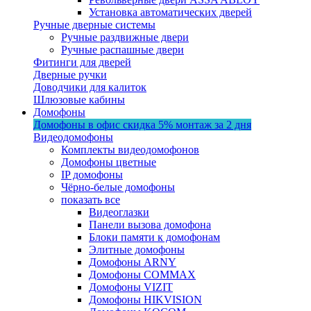
Установка автоматических дверей
Ручные дверные системы
Ручные раздвижные двери
Ручные распашные двери
Фитинги для дверей
Дверные ручки
Доводчики для калиток
Шлюзовые кабины
Домофоны
Домофоны в офис
скидка 5%
монтаж за 2 дня
Видеодомофоны
Комплекты видеодомофонов
Домофоны цветные
IP домофоны
Чёрно-белые домофоны
показать все
Видеоглазки
Панели вызова домофона
Блоки памяти к домофонам
Элитные домофоны
Домофоны ARNY
Домофоны COMMAX
Домофоны VIZIT
Домофоны HIKVISION