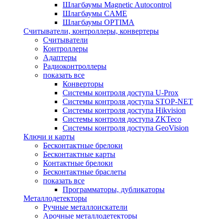
Шлагбаумы Magnetic Autocontrol
Шлагбаумы CAME
Шлагбаумы OPTIMA
Считыватели, контроллеры, конвертеры
Считыватели
Контроллеры
Адаптеры
Радиоконтроллеры
показать все
Конверторы
Системы контроля доступа U-Prox
Системы контроля доступа STOP-NET
Системы контроля доступа Hikvision
Системы контроля доступа ZKTeco
Системы контроля доступа GeoVision
Ключи и карты
Бесконтактные брелоки
Бесконтактные карты
Контактные брелоки
Бесконтактные браслеты
показать все
Программаторы, дубликаторы
Металлодетекторы
Ручные металлоискатели
Арочные металлодетекторы