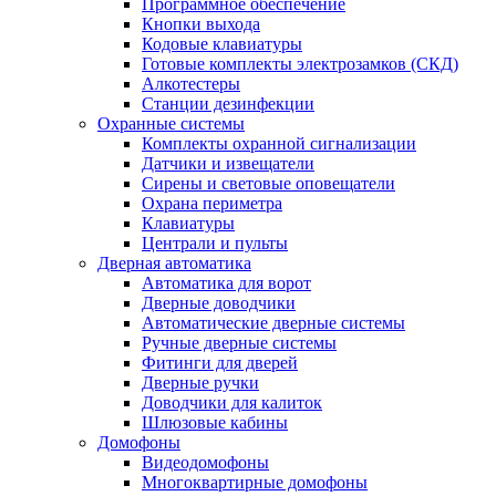
Программное обеспечение
Кнопки выхода
Кодовые клавиатуры
Готовые комплекты электрозамков (СКД)
Алкотестеры
Станции дезинфекции
Охранные системы
Комплекты охранной сигнализации
Датчики и извещатели
Сирены и световые оповещатели
Охрана периметра
Клавиатуры
Централи и пульты
Дверная автоматика
Автоматика для ворот
Дверные доводчики
Автоматические дверные системы
Ручные дверные системы
Фитинги для дверей
Дверные ручки
Доводчики для калиток
Шлюзовые кабины
Домофоны
Видеодомофоны
Многоквартирные домофоны