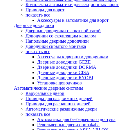
Комплекты автоматики для секционных ворот
Приводы для ворот
показать все
Аксессуары к автоматике для ворот
Дверные доводчики
Дверные доводчики с локтевой тягой
Доводчики со скользящим каналом
Напольные дверные доводчики
Доводчики скрытого монтажа
показать все
Аксессуары к дверным доводчикам
Дверные доводчики GEZE
Дверные доводчики DORMA
Дверные доводчики CISA
Дверные доводчики RYOBI
Установка доводчиков
Автоматические дверные системы
Карусельные двери
Приводы для раздвижных дверей
Приводы для распашных дверей
Автоматические раздвижные двери
показать все
Автоматика для безбарьерного доступа
Револьверные двери dormakaba
Револьверные двери ASSA ABLOY