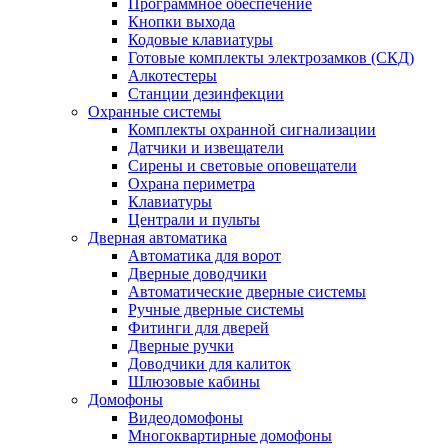
Программное обеспечение
Кнопки выхода
Кодовые клавиатуры
Готовые комплекты электрозамков (СКД)
Алкотестеры
Станции дезинфекции
Охранные системы
Комплекты охранной сигнализации
Датчики и извещатели
Сирены и световые оповещатели
Охрана периметра
Клавиатуры
Централи и пульты
Дверная автоматика
Автоматика для ворот
Дверные доводчики
Автоматические дверные системы
Ручные дверные системы
Фитинги для дверей
Дверные ручки
Доводчики для калиток
Шлюзовые кабины
Домофоны
Видеодомофоны
Многоквартирные домофоны