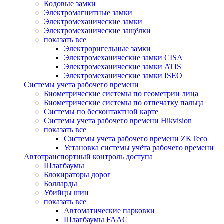
Кодовые замки
Электромагнитные замки
Электромеханические замки
Электромеханические защёлки
показать все
Электроригельные замки
Электромеханические замки CISA
Электромеханические замки ATIS
Электромеханические замки ISEO
Системы учета рабочего времени
Биометрические системы по геометрии лица
Биометрические системы по отпечатку пальца
Системы по бесконтактной карте
Системы учета рабочего времени Hikvision
показать все
Системы учета рабочего времени ZKTeco
Установка системы учёта рабочего времени
Автотранспортный контроль доступа
Шлагбаумы
Блокираторы дорог
Болларды
Убийцы шин
показать все
Автоматические парковки
Шлагбаумы FAAC