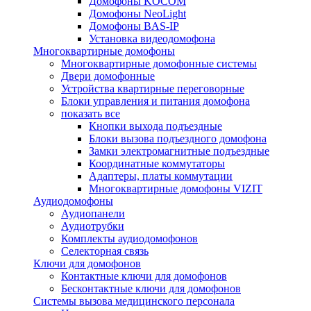
Домофоны KOCOM
Домофоны NeoLight
Домофоны BAS-IP
Установка видеодомофона
Многоквартирные домофоны
Многоквартирные домофонные системы
Двери домофонные
Устройства квартирные переговорные
Блоки управления и питания домофона
показать все
Кнопки выхода подъездные
Блоки вызова подъездного домофона
Замки электромагнитные подъездные
Координатные коммутаторы
Адаптеры, платы коммутации
Многоквартирные домофоны VIZIT
Аудиодомофоны
Аудиопанели
Аудиотрубки
Комплекты аудиодомофонов
Селекторная связь
Ключи для домофонов
Контактные ключи для домофонов
Бесконтактные ключи для домофонов
Системы вызова медицинского персонала