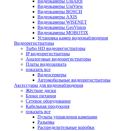
Видеокамеры UniArch
Видеокамеры UniView
Видеокамеры BOSCH
Видеокамеры AXIS
Видеокамеры WISENET
Видеокамеры GeoVision
Видеокамеры MOBOTIX
Установка камер видеонаблюдения
Видеорегистраторы
Turbo HD видеорегистраторы
IP видеорегистраторы
Аналоговые видеорегистраторы
Платы видеозахвата
показать все
Видеосерверы
Автомобильные видеорегистраторы
Аксессуары для видеонаблюдения
Жёсткие диски
Блоки питания
Сетевое оборудование
Кабельная продукция
показать все
Пульты управления камерами
Разъемы
Распределительные коробки