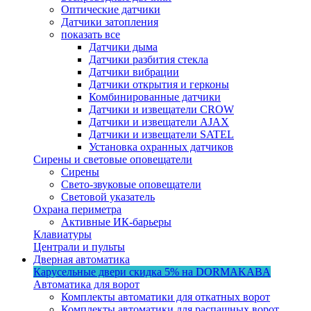
Оптические датчики
Датчики затопления
показать все
Датчики дыма
Датчики разбития стекла
Датчики вибрации
Датчики открытия и герконы
Комбинированные датчики
Датчики и извещатели CROW
Датчики и извещатели AJAX
Датчики и извещатели SATEL
Установка охранных датчиков
Сирены и световые оповещатели
Сирены
Свето-звуковые оповещатели
Световой указатель
Охрана периметра
Активные ИК-барьеры
Клавиатуры
Централи и пульты
Дверная автоматика
Карусельные двери
скидка 5%
на DORMAKABA
Автоматика для ворот
Комплекты автоматики для откатных ворот
Комплекты автоматики для распашных ворот