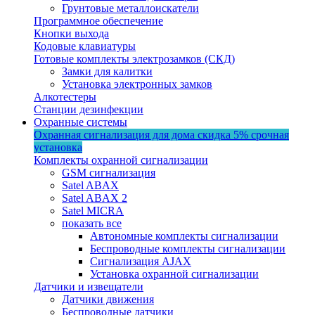
Грунтовые металлоискатели
Программное обеспечение
Кнопки выхода
Кодовые клавиатуры
Готовые комплекты электрозамков (СКД)
Замки для калитки
Установка электронных замков
Алкотестеры
Станции дезинфекции
Охранные системы
Охранная сигнализация для дома
скидка 5%
срочная
установка
Комплекты охранной сигнализации
GSM сигнализация
Satel ABAX
Satel ABAX 2
Satel MICRA
показать все
Автономные комплекты сигнализации
Беспроводные комплекты сигнализации
Сигнализация AJAX
Установка охранной сигнализации
Датчики и извещатели
Датчики движения
Беспроводные датчики