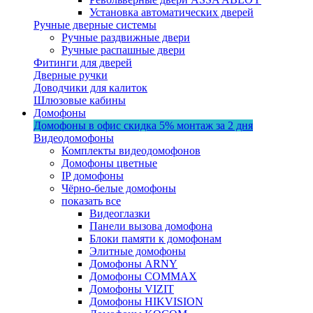
Установка автоматических дверей
Ручные дверные системы
Ручные раздвижные двери
Ручные распашные двери
Фитинги для дверей
Дверные ручки
Доводчики для калиток
Шлюзовые кабины
Домофоны
Домофоны в офис
скидка 5%
монтаж за 2 дня
Видеодомофоны
Комплекты видеодомофонов
Домофоны цветные
IP домофоны
Чёрно-белые домофоны
показать все
Видеоглазки
Панели вызова домофона
Блоки памяти к домофонам
Элитные домофоны
Домофоны ARNY
Домофоны COMMAX
Домофоны VIZIT
Домофоны HIKVISION