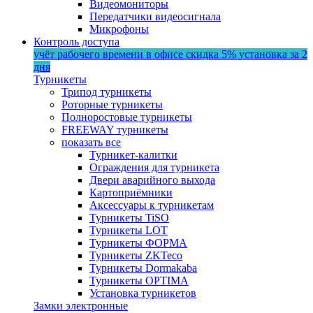
Видеомониторы
Передатчики видеосигнала
Микрофоны
Контроль доступа
учёт рабочего времени в офисе
скидка 5%
установка за 2
дня
Турникеты
Трипод турникеты
Роторные турникеты
Полноростовые турникеты
FREEWAY турникеты
показать все
Турникет-калитки
Ограждения для турникета
Двери аварийного выхода
Картоприёмники
Аксессуары к турникетам
Турникеты TiSO
Турникеты LOT
Турникеты ФОРМА
Турникеты ZKTeco
Турникеты Dormakaba
Турникеты OPTIMA
Установка турникетов
Замки электронные