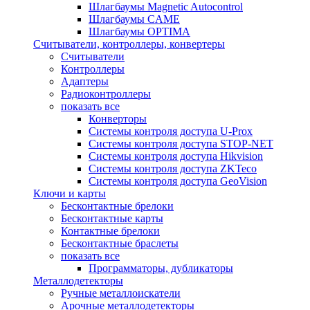
Шлагбаумы Magnetic Autocontrol
Шлагбаумы CAME
Шлагбаумы OPTIMA
Считыватели, контроллеры, конвертеры
Считыватели
Контроллеры
Адаптеры
Радиоконтроллеры
показать все
Конверторы
Системы контроля доступа U-Prox
Системы контроля доступа STOP-NET
Системы контроля доступа Hikvision
Системы контроля доступа ZKTeco
Системы контроля доступа GeoVision
Ключи и карты
Бесконтактные брелоки
Бесконтактные карты
Контактные брелоки
Бесконтактные браслеты
показать все
Программаторы, дубликаторы
Металлодетекторы
Ручные металлоискатели
Арочные металлодетекторы