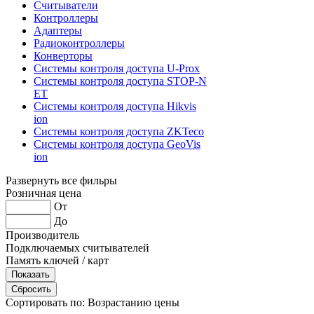
Считыватели
Контроллеры
Адаптеры
Радиоконтроллеры
Конверторы
Системы контроля доступа U-Prox
Системы контроля доступа STOP-N
ET
Системы контроля доступа Hikvis
ion
Системы контроля доступа ZKTeco
Системы контроля доступа GeoVis
ion
Развернуть все фильры
Розничная цена
От
До
Производитель
Подключаемых считывателей
Память ключей / карт
Сортировать по:
Возрастанию цены