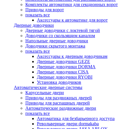
Комплекты автоматики для секционных ворот
Приводы для ворот
показать все
Аксессуары к автоматике для ворот
Дверные доводчики
Дверные доводчики с локтевой тягой
Доводчики со скользящим каналом
Напольные дверные доводчики
Доводчики скрытого монтажа
показать все
Аксессуары к дверным доводчикам
Дверные доводчики GEZE
Дверные доводчики DORMA
Дверные доводчики CISA
Дверные доводчики RYOBI
Установка доводчиков
Автоматические дверные системы
Карусельные двери
Приводы для раздвижных дверей
Приводы для распашных дверей
Автоматические раздвижные двери
показать все
Автоматика для безбарьерного доступа
Револьверные двери dormakaba
Револьверные двери ASSA ABLOY