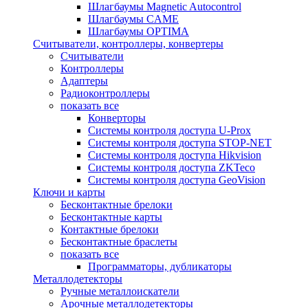
Шлагбаумы Magnetic Autocontrol
Шлагбаумы CAME
Шлагбаумы OPTIMA
Считыватели, контроллеры, конвертеры
Считыватели
Контроллеры
Адаптеры
Радиоконтроллеры
показать все
Конверторы
Системы контроля доступа U-Prox
Системы контроля доступа STOP-NET
Системы контроля доступа Hikvision
Системы контроля доступа ZKTeco
Системы контроля доступа GeoVision
Ключи и карты
Бесконтактные брелоки
Бесконтактные карты
Контактные брелоки
Бесконтактные браслеты
показать все
Программаторы, дубликаторы
Металлодетекторы
Ручные металлоискатели
Арочные металлодетекторы