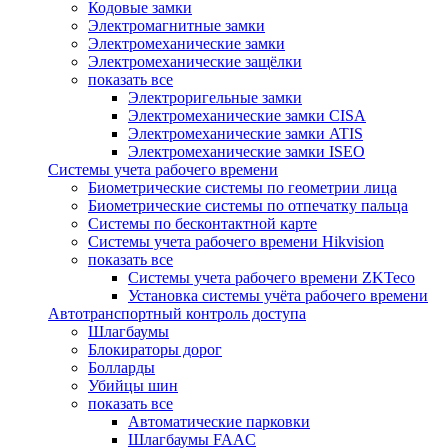
Кодовые замки
Электромагнитные замки
Электромеханические замки
Электромеханические защёлки
показать все
Электроригельные замки
Электромеханические замки CISA
Электромеханические замки ATIS
Электромеханические замки ISEO
Системы учета рабочего времени
Биометрические системы по геометрии лица
Биометрические системы по отпечатку пальца
Системы по бесконтактной карте
Системы учета рабочего времени Hikvision
показать все
Системы учета рабочего времени ZKTeco
Установка системы учёта рабочего времени
Автотранспортный контроль доступа
Шлагбаумы
Блокираторы дорог
Болларды
Убийцы шин
показать все
Автоматические парковки
Шлагбаумы FAAC