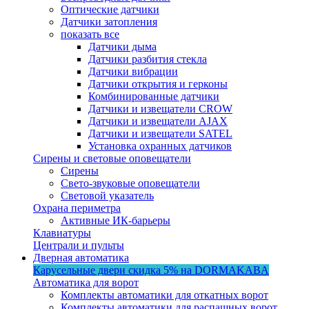
Оптические датчики
Датчики затопления
показать все
Датчики дыма
Датчики разбития стекла
Датчики вибрации
Датчики открытия и герконы
Комбинированные датчики
Датчики и извещатели CROW
Датчики и извещатели AJAX
Датчики и извещатели SATEL
Установка охранных датчиков
Сирены и световые оповещатели
Сирены
Свето-звуковые оповещатели
Световой указатель
Охрана периметра
Активные ИК-барьеры
Клавиатуры
Централи и пульты
Дверная автоматика
Карусельные двери
скидка 5%
на DORMAKABA
Автоматика для ворот
Комплекты автоматики для откатных ворот
Комплекты автоматики для распашных ворот