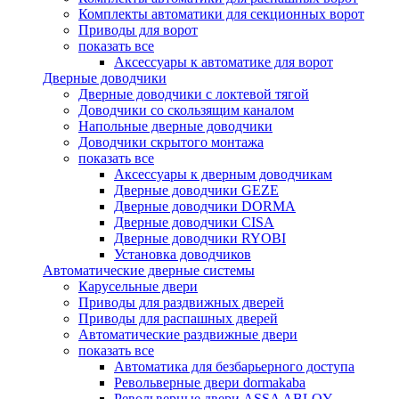
Комплекты автоматики для секционных ворот
Приводы для ворот
показать все
Аксессуары к автоматике для ворот
Дверные доводчики
Дверные доводчики с локтевой тягой
Доводчики со скользящим каналом
Напольные дверные доводчики
Доводчики скрытого монтажа
показать все
Аксессуары к дверным доводчикам
Дверные доводчики GEZE
Дверные доводчики DORMA
Дверные доводчики CISA
Дверные доводчики RYOBI
Установка доводчиков
Автоматические дверные системы
Карусельные двери
Приводы для раздвижных дверей
Приводы для распашных дверей
Автоматические раздвижные двери
показать все
Автоматика для безбарьерного доступа
Револьверные двери dormakaba
Револьверные двери ASSA ABLOY