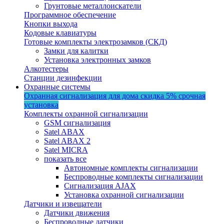
Грунтовые металлоискатели
Программное обеспечение
Кнопки выхода
Кодовые клавиатуры
Готовые комплекты электрозамков (СКД)
Замки для калитки
Установка электронных замков
Алкотестеры
Станции дезинфекции
Охранные системы
Охранная сигнализация для дома
скидка 5%
срочная
установка
Комплекты охранной сигнализации
GSM сигнализация
Satel ABAX
Satel ABAX 2
Satel MICRA
показать все
Автономные комплекты сигнализации
Беспроводные комплекты сигнализации
Сигнализация AJAX
Установка охранной сигнализации
Датчики и извещатели
Датчики движения
Беспроводные датчики