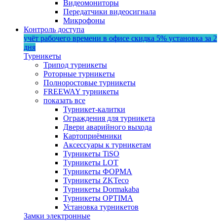
Видеомониторы
Передатчики видеосигнала
Микрофоны
Контроль доступа
учёт рабочего времени в офисе
скидка 5%
установка за 2
дня
Турникеты
Трипод турникеты
Роторные турникеты
Полноростовые турникеты
FREEWAY турникеты
показать все
Турникет-калитки
Ограждения для турникета
Двери аварийного выхода
Картоприёмники
Аксессуары к турникетам
Турникеты TiSO
Турникеты LOT
Турникеты ФОРМА
Турникеты ZKTeco
Турникеты Dormakaba
Турникеты OPTIMA
Установка турникетов
Замки электронные