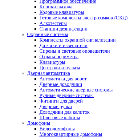
Программное обеспечение
Кнопки выхода
Кодовые клавиатуры
Готовые комплекты электрозамков (СКД)
Алкотестеры
Станции дезинфекции
Охранные системы
Комплекты охранной сигнализации
Датчики и извещатели
Сирены и световые оповещатели
Охрана периметра
Клавиатуры
Централи и пульты
Дверная автоматика
Автоматика для ворот
Дверные доводчики
Автоматические дверные системы
Ручные дверные системы
Фитинги для дверей
Дверные ручки
Доводчики для калиток
Шлюзовые кабины
Домофоны
Видеодомофоны
Многоквартирные домофоны