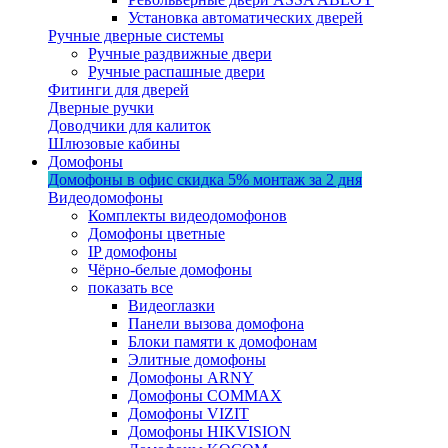
Установка автоматических дверей
Ручные дверные системы
Ручные раздвижные двери
Ручные распашные двери
Фитинги для дверей
Дверные ручки
Доводчики для калиток
Шлюзовые кабины
Домофоны
Домофоны в офис
скидка 5%
монтаж за 2 дня
Видеодомофоны
Комплекты видеодомофонов
Домофоны цветные
IP домофоны
Чёрно-белые домофоны
показать все
Видеоглазки
Панели вызова домофона
Блоки памяти к домофонам
Элитные домофоны
Домофоны ARNY
Домофоны COMMAX
Домофоны VIZIT
Домофоны HIKVISION