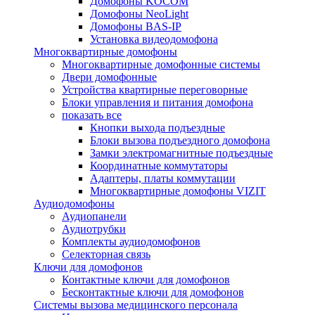
Домофоны KOCOM
Домофоны NeoLight
Домофоны BAS-IP
Установка видеодомофона
Многоквартирные домофоны
Многоквартирные домофонные системы
Двери домофонные
Устройства квартирные переговорные
Блоки управления и питания домофона
показать все
Кнопки выхода подъездные
Блоки вызова подъездного домофона
Замки электромагнитные подъездные
Координатные коммутаторы
Адаптеры, платы коммутации
Многоквартирные домофоны VIZIT
Аудиодомофоны
Аудиопанели
Аудиотрубки
Комплекты аудиодомофонов
Селекторная связь
Ключи для домофонов
Контактные ключи для домофонов
Бесконтактные ключи для домофонов
Системы вызова медицинского персонала