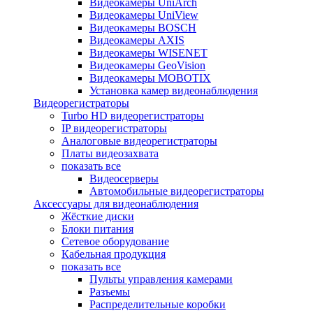
Видеокамеры UniArch
Видеокамеры UniView
Видеокамеры BOSCH
Видеокамеры AXIS
Видеокамеры WISENET
Видеокамеры GeoVision
Видеокамеры MOBOTIX
Установка камер видеонаблюдения
Видеорегистраторы
Turbo HD видеорегистраторы
IP видеорегистраторы
Аналоговые видеорегистраторы
Платы видеозахвата
показать все
Видеосерверы
Автомобильные видеорегистраторы
Аксессуары для видеонаблюдения
Жёсткие диски
Блоки питания
Сетевое оборудование
Кабельная продукция
показать все
Пульты управления камерами
Разъемы
Распределительные коробки