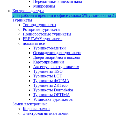
Передатчики видеосигнала
Микрофоны
Контроль доступа
учёт рабочего времени в офисе
скидка 5%
установка за 2 
Турникеты
Трипод турникеты
Роторные турникеты
Полноростовые турникеты
FREEWAY турникеты
показать все
Турникет-калитки
Ограждения для турникета
Двери аварийного выхода
Картоприёмники
Аксессуары к турникетам
Турникеты TiSO
Турникеты LOT
Турникеты ФОРМА
Турникеты ZKTeco
Турникеты Dormakaba
Турникеты OPTIMA
Установка турникетов
Замки электронные
Кодовые замки
Электромагнитные замки