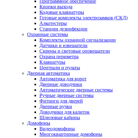
Программное обеспечение
Кнопки выхода
Кодовые клавиатуры
Готовые комплекты электрозамков (СКД)
Алкотестеры
Станции дезинфекции
Охранные системы
Комплекты охранной сигнализации
Датчики и извещатели
Сирены и световые оповещатели
Охрана периметра
Клавиатуры
Централи и пульты
Дверная автоматика
Автоматика для ворот
Дверные доводчики
Автоматические дверные системы
Ручные дверные системы
Фитинги для дверей
Дверные ручки
Доводчики для калиток
Шлюзовые кабины
Домофоны
Видеодомофоны
Многоквартирные домофоны