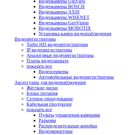
Видеокамеры UniView
Видеокамеры BOSCH
Видеокамеры AXIS
Видеокамеры WISENET
Видеокамеры GeoVision
Видеокамеры MOBOTIX
Установка камер видеонаблюдения
Видеорегистраторы
Turbo HD видеорегистраторы
IP видеорегистраторы
Аналоговые видеорегистраторы
Платы видеозахвата
показать все
Видеосерверы
Автомобильные видеорегистраторы
Аксессуары для видеонаблюдения
Жёсткие диски
Блоки питания
Сетевое оборудование
Кабельная продукция
показать все
Пульты управления камерами
Разъемы
Распределительные коробки
Видеомониторы