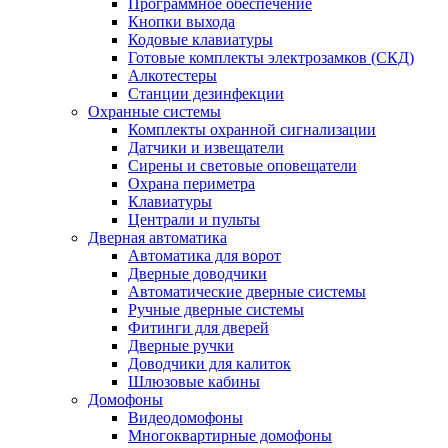
Программное обеспечение
Кнопки выхода
Кодовые клавиатуры
Готовые комплекты электрозамков (СКД)
Алкотестеры
Станции дезинфекции
Охранные системы
Комплекты охранной сигнализации
Датчики и извещатели
Сирены и световые оповещатели
Охрана периметра
Клавиатуры
Централи и пульты
Дверная автоматика
Автоматика для ворот
Дверные доводчики
Автоматические дверные системы
Ручные дверные системы
Фитинги для дверей
Дверные ручки
Доводчики для калиток
Шлюзовые кабины
Домофоны
Видеодомофоны
Многоквартирные домофоны