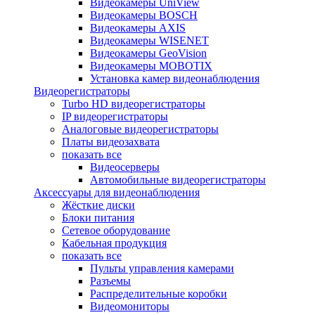
Видеокамеры UniView
Видеокамеры BOSCH
Видеокамеры AXIS
Видеокамеры WISENET
Видеокамеры GeoVision
Видеокамеры MOBOTIX
Установка камер видеонаблюдения
Видеорегистраторы
Turbo HD видеорегистраторы
IP видеорегистраторы
Аналоговые видеорегистраторы
Платы видеозахвата
показать все
Видеосерверы
Автомобильные видеорегистраторы
Аксессуары для видеонаблюдения
Жёсткие диски
Блоки питания
Сетевое оборудование
Кабельная продукция
показать все
Пульты управления камерами
Разъемы
Распределительные коробки
Видеомониторы