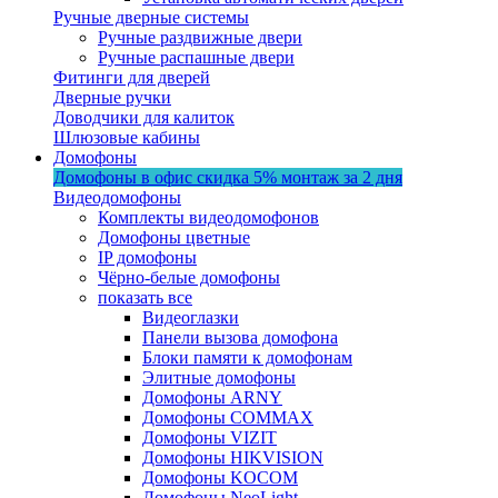
Ручные дверные системы
Ручные раздвижные двери
Ручные распашные двери
Фитинги для дверей
Дверные ручки
Доводчики для калиток
Шлюзовые кабины
Домофоны
Домофоны в офис
скидка 5%
монтаж за 2 дня
Видеодомофоны
Комплекты видеодомофонов
Домофоны цветные
IP домофоны
Чёрно-белые домофоны
показать все
Видеоглазки
Панели вызова домофона
Блоки памяти к домофонам
Элитные домофоны
Домофоны ARNY
Домофоны COMMAX
Домофоны VIZIT
Домофоны HIKVISION
Домофоны KOCOM
Домофоны NeoLight