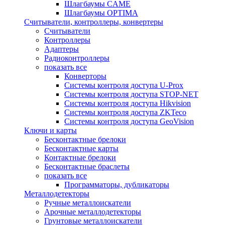
Шлагбаумы CAME
Шлагбаумы OPTIMA
Считыватели, контроллеры, конвертеры
Считыватели
Контроллеры
Адаптеры
Радиоконтроллеры
показать все
Конверторы
Системы контроля доступа U-Prox
Системы контроля доступа STOP-NET
Системы контроля доступа Hikvision
Системы контроля доступа ZKTeco
Системы контроля доступа GeoVision
Ключи и карты
Бесконтактные брелоки
Бесконтактные карты
Контактные брелоки
Бесконтактные браслеты
показать все
Программаторы, дубликаторы
Металлодетекторы
Ручные металлоискатели
Арочные металлодетекторы
Грунтовые металлоискатели