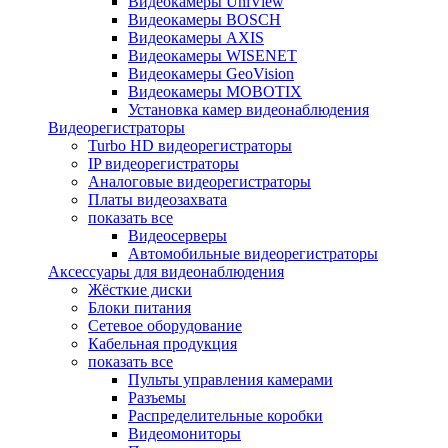
Видеокамеры UniView
Видеокамеры BOSCH
Видеокамеры AXIS
Видеокамеры WISENET
Видеокамеры GeoVision
Видеокамеры MOBOTIX
Установка камер видеонаблюдения
Видеорегистраторы
Turbo HD видеорегистраторы
IP видеорегистраторы
Аналоговые видеорегистраторы
Платы видеозахвата
показать все
Видеосерверы
Автомобильные видеорегистраторы
Аксессуары для видеонаблюдения
Жёсткие диски
Блоки питания
Сетевое оборудование
Кабельная продукция
показать все
Пульты управления камерами
Разъемы
Распределительные коробки
Видеомониторы