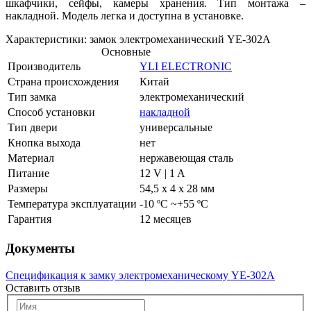
шкафчики, сейфы, камеры хранения. Тип монтажа –
накладной. Модель легка и доступна в установке.
Характеристики: замок электромеханический YE-302A
Основные
Производитель
YLI ELECTRONIC
Страна происхождения
Китай
Тип замка
электромеханический
Способ установки
накладной
Тип двери
универсальные
Кнопка выхода
нет
Материал
нержавеющая сталь
Питание
12 V | 1 A
Размеры
54,5 х 4 х 28 мм
Температура эксплуатации
-10 ºC ~+55 ºC
Гарантия
12 месяцев
Документы
Спецификация к замку электромеханическому YE-302A
Оставить отзыв