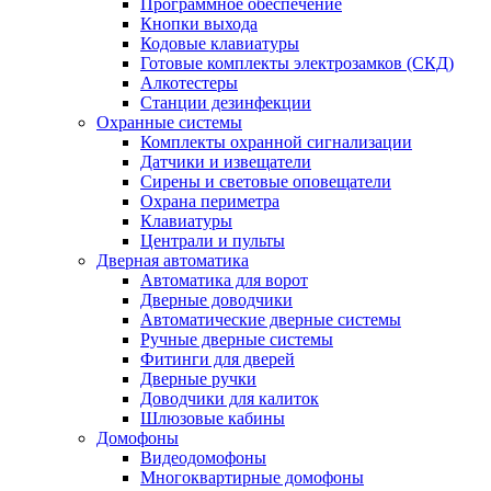
Программное обеспечение
Кнопки выхода
Кодовые клавиатуры
Готовые комплекты электрозамков (СКД)
Алкотестеры
Станции дезинфекции
Охранные системы
Комплекты охранной сигнализации
Датчики и извещатели
Сирены и световые оповещатели
Охрана периметра
Клавиатуры
Централи и пульты
Дверная автоматика
Автоматика для ворот
Дверные доводчики
Автоматические дверные системы
Ручные дверные системы
Фитинги для дверей
Дверные ручки
Доводчики для калиток
Шлюзовые кабины
Домофоны
Видеодомофоны
Многоквартирные домофоны