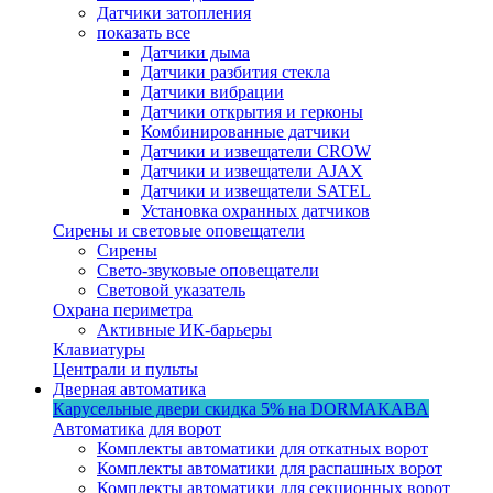
Датчики затопления
показать все
Датчики дыма
Датчики разбития стекла
Датчики вибрации
Датчики открытия и герконы
Комбинированные датчики
Датчики и извещатели CROW
Датчики и извещатели AJAX
Датчики и извещатели SATEL
Установка охранных датчиков
Сирены и световые оповещатели
Сирены
Свето-звуковые оповещатели
Световой указатель
Охрана периметра
Активные ИК-барьеры
Клавиатуры
Централи и пульты
Дверная автоматика
Карусельные двери
скидка 5%
на DORMAKABA
Автоматика для ворот
Комплекты автоматики для откатных ворот
Комплекты автоматики для распашных ворот
Комплекты автоматики для секционных ворот