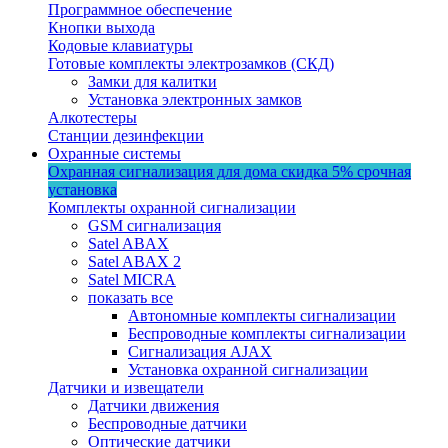
Программное обеспечение
Кнопки выхода
Кодовые клавиатуры
Готовые комплекты электрозамков (СКД)
Замки для калитки
Установка электронных замков
Алкотестеры
Станции дезинфекции
Охранные системы
Охранная сигнализация для дома
скидка 5%
срочная
установка
Комплекты охранной сигнализации
GSM сигнализация
Satel ABAX
Satel ABAX 2
Satel MICRA
показать все
Автономные комплекты сигнализации
Беспроводные комплекты сигнализации
Сигнализация AJAX
Установка охранной сигнализации
Датчики и извещатели
Датчики движения
Беспроводные датчики
Оптические датчики