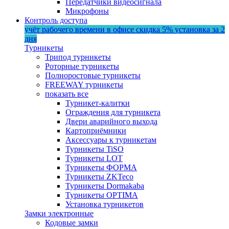
Передатчики видеосигнала
Микрофоны
Контроль доступа
учёт рабочего времени в офисе
скидка 5%
установка за 2
дня
Турникеты
Трипод турникеты
Роторные турникеты
Полноростовые турникеты
FREEWAY турникеты
показать все
Турникет-калитки
Ограждения для турникета
Двери аварийного выхода
Картоприёмники
Аксессуары к турникетам
Турникеты TiSO
Турникеты LOT
Турникеты ФОРМА
Турникеты ZKTeco
Турникеты Dormakaba
Турникеты OPTIMA
Установка турникетов
Замки электронные
Кодовые замки