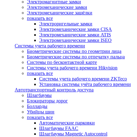
Электромагнитные замки
Электромеханические замки
Электромеханические защёлки
показать все
Электроригельные замки
Электромеханические замки CISA
Электромеханические замки ATIS
Электромеханические замки ISEO
Системы учета рабочего времени
Биометрические системы по геометрии лица
Биометрические системы по отпечатку пальца
Системы по бесконтактной карте
Системы учета рабочего времени Hikvision
показать все
Системы учета рабочего времени ZKTeco
Установка системы учёта рабочего времени
Автотранспортный контроль доступа
Шлагбаумы
Блокираторы дорог
Болларды
Убийцы шин
показать все
Автоматические парковки
Шлагбаумы FAAC
Шлагбаумы Magnetic Autocontrol