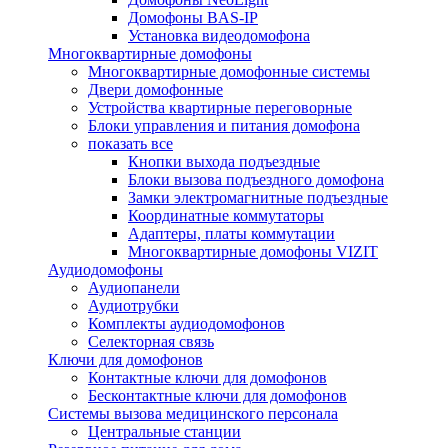
Домофоны BAS-IP
Установка видеодомофона
Многоквартирные домофоны
Многоквартирные домофонные системы
Двери домофонные
Устройства квартирные переговорные
Блоки управления и питания домофона
показать все
Кнопки выхода подъездные
Блоки вызова подъездного домофона
Замки электромагнитные подъездные
Координатные коммутаторы
Адаптеры, платы коммутации
Многоквартирные домофоны VIZIT
Аудиодомофоны
Аудиопанели
Аудиотрубки
Комплекты аудиодомофонов
Селекторная связь
Ключи для домофонов
Контактные ключи для домофонов
Бесконтактные ключи для домофонов
Системы вызова медицинского персонала
Центральные станции