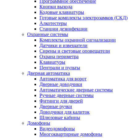
Программное обеспечение
Кнопки выхода
Кодовые клавиатуры
Готовые комплекты электрозамков (СКД)
Алкотестеры
Станции дезинфекции
Охранные системы
Комплекты охранной сигнализации
Датчики и извещатели
Сирены и световые оповещатели
Охрана периметра
Клавиатуры
Централи и пульты
Дверная автоматика
Автоматика для ворот
Дверные доводчики
Автоматические дверные системы
Ручные дверные системы
Фитинги для дверей
Дверные ручки
Доводчики для калиток
Шлюзовые кабины
Домофоны
Видеодомофоны
Многоквартирные домофоны