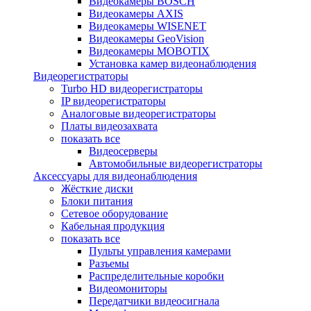
Видеокамеры BOSCH
Видеокамеры AXIS
Видеокамеры WISENET
Видеокамеры GeoVision
Видеокамеры MOBOTIX
Установка камер видеонаблюдения
Видеорегистраторы
Turbo HD видеорегистраторы
IP видеорегистраторы
Аналоговые видеорегистраторы
Платы видеозахвата
показать все
Видеосерверы
Автомобильные видеорегистраторы
Аксессуары для видеонаблюдения
Жёсткие диски
Блоки питания
Сетевое оборудование
Кабельная продукция
показать все
Пульты управления камерами
Разъемы
Распределительные коробки
Видеомониторы
Передатчики видеосигнала