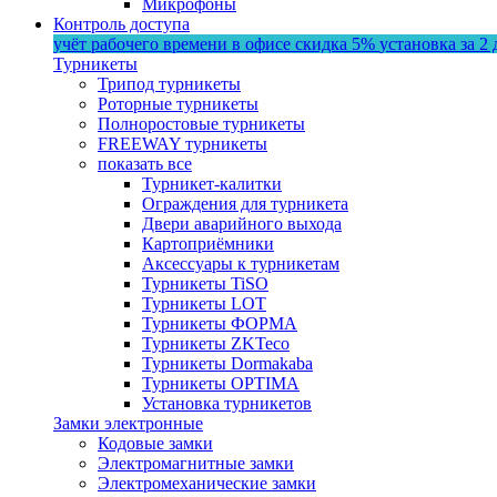
Микрофоны
Контроль доступа
учёт рабочего времени в офисе
скидка 5%
установка за 2 
Турникеты
Трипод турникеты
Роторные турникеты
Полноростовые турникеты
FREEWAY турникеты
показать все
Турникет-калитки
Ограждения для турникета
Двери аварийного выхода
Картоприёмники
Аксессуары к турникетам
Турникеты TiSO
Турникеты LOT
Турникеты ФОРМА
Турникеты ZKTeco
Турникеты Dormakaba
Турникеты OPTIMA
Установка турникетов
Замки электронные
Кодовые замки
Электромагнитные замки
Электромеханические замки