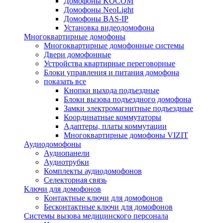
Домофоны KOCOM
Домофоны NeoLight
Домофоны BAS-IP
Установка видеодомофона
Многоквартирные домофоны
Многоквартирные домофонные системы
Двери домофонные
Устройства квартирные переговорные
Блоки управления и питания домофона
показать все
Кнопки выхода подъездные
Блоки вызова подъездного домофона
Замки электромагнитные подъездные
Координатные коммутаторы
Адаптеры, платы коммутации
Многоквартирные домофоны VIZIT
Аудиодомофоны
Аудиопанели
Аудиотрубки
Комплекты аудиодомофонов
Селекторная связь
Ключи для домофонов
Контактные ключи для домофонов
Бесконтактные ключи для домофонов
Системы вызова медицинского персонала