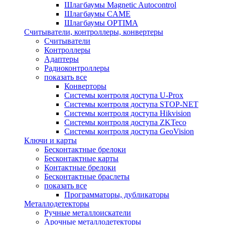
Шлагбаумы Magnetic Autocontrol
Шлагбаумы CAME
Шлагбаумы OPTIMA
Считыватели, контроллеры, конвертеры
Считыватели
Контроллеры
Адаптеры
Радиоконтроллеры
показать все
Конверторы
Системы контроля доступа U-Prox
Системы контроля доступа STOP-NET
Системы контроля доступа Hikvision
Системы контроля доступа ZKTeco
Системы контроля доступа GeoVision
Ключи и карты
Бесконтактные брелоки
Бесконтактные карты
Контактные брелоки
Бесконтактные браслеты
показать все
Программаторы, дубликаторы
Металлодетекторы
Ручные металлоискатели
Арочные металлодетекторы