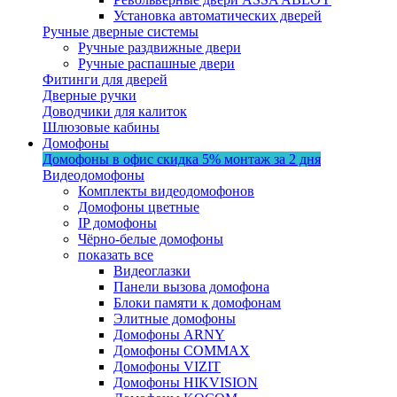
Установка автоматических дверей
Ручные дверные системы
Ручные раздвижные двери
Ручные распашные двери
Фитинги для дверей
Дверные ручки
Доводчики для калиток
Шлюзовые кабины
Домофоны
Домофоны в офис
скидка 5%
монтаж за 2 дня
Видеодомофоны
Комплекты видеодомофонов
Домофоны цветные
IP домофоны
Чёрно-белые домофоны
показать все
Видеоглазки
Панели вызова домофона
Блоки памяти к домофонам
Элитные домофоны
Домофоны ARNY
Домофоны COMMAX
Домофоны VIZIT
Домофоны HIKVISION