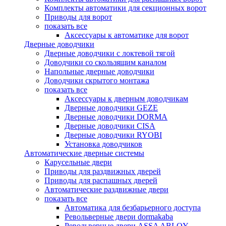
Комплекты автоматики для секционных ворот
Приводы для ворот
показать все
Аксессуары к автоматике для ворот
Дверные доводчики
Дверные доводчики с локтевой тягой
Доводчики со скользящим каналом
Напольные дверные доводчики
Доводчики скрытого монтажа
показать все
Аксессуары к дверным доводчикам
Дверные доводчики GEZE
Дверные доводчики DORMA
Дверные доводчики CISA
Дверные доводчики RYOBI
Установка доводчиков
Автоматические дверные системы
Карусельные двери
Приводы для раздвижных дверей
Приводы для распашных дверей
Автоматические раздвижные двери
показать все
Автоматика для безбарьерного доступа
Револьверные двери dormakaba
Револьверные двери ASSA ABLOY