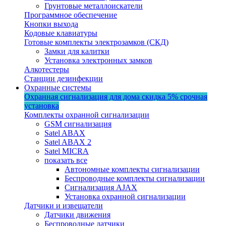
Грунтовые металлоискатели
Программное обеспечение
Кнопки выхода
Кодовые клавиатуры
Готовые комплекты электрозамков (СКД)
Замки для калитки
Установка электронных замков
Алкотестеры
Станции дезинфекции
Охранные системы
Охранная сигнализация для дома
скидка 5%
срочная
установка
Комплекты охранной сигнализации
GSM сигнализация
Satel ABAX
Satel ABAX 2
Satel MICRA
показать все
Автономные комплекты сигнализации
Беспроводные комплекты сигнализации
Сигнализация AJAX
Установка охранной сигнализации
Датчики и извещатели
Датчики движения
Беспроводные датчики