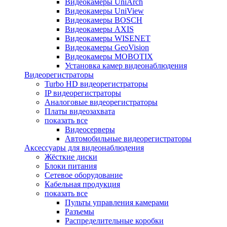
Видеокамеры UniArch
Видеокамеры UniView
Видеокамеры BOSCH
Видеокамеры AXIS
Видеокамеры WISENET
Видеокамеры GeoVision
Видеокамеры MOBOTIX
Установка камер видеонаблюдения
Видеорегистраторы
Turbo HD видеорегистраторы
IP видеорегистраторы
Аналоговые видеорегистраторы
Платы видеозахвата
показать все
Видеосерверы
Автомобильные видеорегистраторы
Аксессуары для видеонаблюдения
Жёсткие диски
Блоки питания
Сетевое оборудование
Кабельная продукция
показать все
Пульты управления камерами
Разъемы
Распределительные коробки