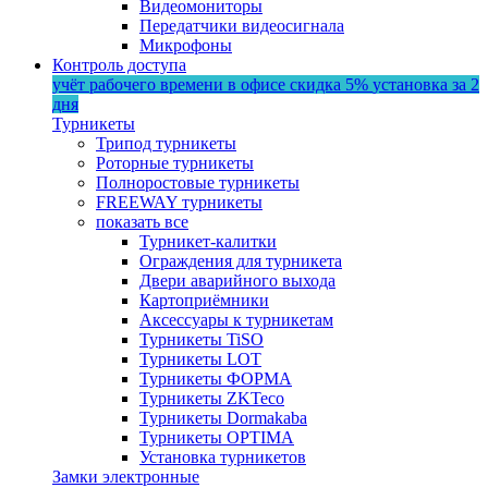
Видеомониторы
Передатчики видеосигнала
Микрофоны
Контроль доступа
учёт рабочего времени в офисе
скидка 5%
установка за 2
дня
Турникеты
Трипод турникеты
Роторные турникеты
Полноростовые турникеты
FREEWAY турникеты
показать все
Турникет-калитки
Ограждения для турникета
Двери аварийного выхода
Картоприёмники
Аксессуары к турникетам
Турникеты TiSO
Турникеты LOT
Турникеты ФОРМА
Турникеты ZKTeco
Турникеты Dormakaba
Турникеты OPTIMA
Установка турникетов
Замки электронные