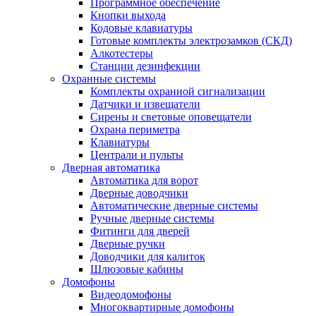
Программное обеспечение
Кнопки выхода
Кодовые клавиатуры
Готовые комплекты электрозамков (СКД)
Алкотестеры
Станции дезинфекции
Охранные системы
Комплекты охранной сигнализации
Датчики и извещатели
Сирены и световые оповещатели
Охрана периметра
Клавиатуры
Централи и пульты
Дверная автоматика
Автоматика для ворот
Дверные доводчики
Автоматические дверные системы
Ручные дверные системы
Фитинги для дверей
Дверные ручки
Доводчики для калиток
Шлюзовые кабины
Домофоны
Видеодомофоны
Многоквартирные домофоны