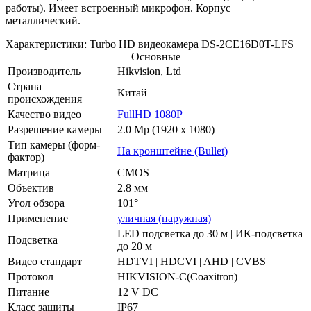
работы). Имеет встроенный микрофон. Корпус
металлический.
Характеристики: Turbo HD видеокамера DS-2CE16D0T-LFS
Основные
Производитель
Hikvision, Ltd
Страна
Китай
происхождения
Качество видео
FullHD 1080P
Разрешение камеры
2.0 Mp (1920 x 1080)
Тип камеры (форм-
На кронштейне (Bullet)
фактор)
Матрица
CMOS
Объектив
2.8 мм
Угол обзора
101°
Применение
уличная (наружная)
LED подсветка до 30 м | ИК-подсветка
Подсветка
до 20 м
Видео стандарт
HDTVI | HDCVI | AHD | CVBS
Протокол
HIKVISION-C(Coaxitron)
Питание
12 V DC
Класс защиты
IP67