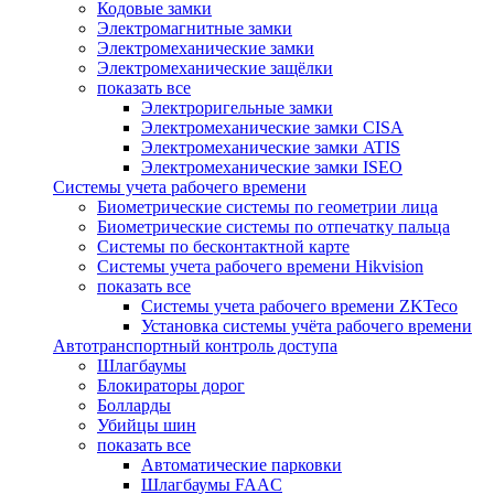
Кодовые замки
Электромагнитные замки
Электромеханические замки
Электромеханические защёлки
показать все
Электроригельные замки
Электромеханические замки CISA
Электромеханические замки ATIS
Электромеханические замки ISEO
Системы учета рабочего времени
Биометрические системы по геометрии лица
Биометрические системы по отпечатку пальца
Системы по бесконтактной карте
Системы учета рабочего времени Hikvision
показать все
Системы учета рабочего времени ZKTeco
Установка системы учёта рабочего времени
Автотранспортный контроль доступа
Шлагбаумы
Блокираторы дорог
Болларды
Убийцы шин
показать все
Автоматические парковки
Шлагбаумы FAAC