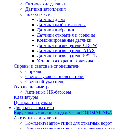
Оптические датчики
Датчики затопления
показать все
Датчики дыма
Датчики разбития стекла
Датчики вибрации
Датчики открытия и герконы
Комбинированные датчики
Датчики и извещатели CROW
Датчики и извещатели AJAX
Датчики и извещатели SATEL
Установка охранных датчиков
Сирены и световые оповещатели
Сирены
Свето-звуковые оповещатели
Световой указатель
Охрана периметра
Активные ИК-барьеры
Клавиатуры
Централи и пульты
Дверная автоматика
Карусельные двери
скидка 5%
на DORMAKABA
Автоматика для ворот
Комплекты автоматики для откатных ворот
Комплекты автоматики для распашных ворот