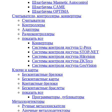
Шлагбаумы Magnetic Autocontrol
Шлагбаумы CAME
Шлагбаумы OPTIMA
Считыватели, контроллеры, конвертеры
Считыватели
Контроллеры
Адаптеры
Радиоконтроллеры
показать все
Конверторы
Системы контроля доступа U-Prox
Системы контроля доступа STOP-NET
Системы контроля доступа Hikvision
Системы контроля доступа ZKTeco
Системы контроля доступа GeoVision
Ключи и карты
Бесконтактные брелоки
Бесконтактные карты
Контактные брелоки
Бесконтактные браслеты
показать все
Программаторы, дубликаторы
Металлодетекторы
Ручные металлоискатели
Арочные металлодетекторы