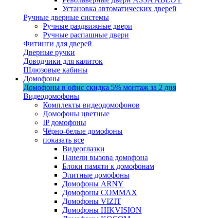
Установка автоматических дверей
Ручные дверные системы
Ручные раздвижные двери
Ручные распашные двери
Фитинги для дверей
Дверные ручки
Доводчики для калиток
Шлюзовые кабины
Домофоны
Домофоны в офис
скидка 5%
монтаж за 2 дня
Видеодомофоны
Комплекты видеодомофонов
Домофоны цветные
IP домофоны
Чёрно-белые домофоны
показать все
Видеоглазки
Панели вызова домофона
Блоки памяти к домофонам
Элитные домофоны
Домофоны ARNY
Домофоны COMMAX
Домофоны VIZIT
Домофоны HIKVISION