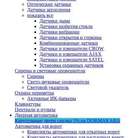
Оптические датчики
Датчики затопления
показать все
Датчики дыма
Датчики разбития стекла
Датчики вибрации
Датчики открытия и герконы
Комбинированные датчики
Датчики и извещатели CROW
Датчики и извещатели AJAX
Датчики и извещатели SATEL
Установка охранных датчиков
Сирены и световые оповещатели
Сирены
Свето-звуковые оповещатели
Световой указатель
Охрана периметра
Активные ИК-барьеры
Клавиатуры
Централи и пульты
Дверная автоматика
Карусельные двери
скидка 5%
на DORMAKABA
Автоматика для ворот
Комплекты автоматики для откатных ворот
Комплекты автоматики для распашных ворот