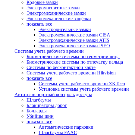
Кодовые замки
Электромагнитные замки
Электромеханические замки
Электромеханические защёлки
показать все
Электроригельные замки
Электромеханические замки CISA
Электромеханические замки ATIS
Электромеханические замки ISEO
Системы учета рабочего времени
Биометрические системы по геометрии лица
Биометрические системы по отпечатку пальца
Системы по бесконтактной карте
Системы учета рабочего времени Hikvision
показать все
Системы учета рабочего времени ZKTeco
Установка системы учёта рабочего времени
Автотранспортный контроль доступа
Шлагбаумы
Блокираторы дорог
Болларды
Убийцы шин
показать все
Автоматические парковки
Шлагбаумы FAAC