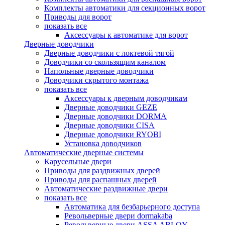
Комплекты автоматики для секционных ворот
Приводы для ворот
показать все
Аксессуары к автоматике для ворот
Дверные доводчики
Дверные доводчики с локтевой тягой
Доводчики со скользящим каналом
Напольные дверные доводчики
Доводчики скрытого монтажа
показать все
Аксессуары к дверным доводчикам
Дверные доводчики GEZE
Дверные доводчики DORMA
Дверные доводчики CISA
Дверные доводчики RYOBI
Установка доводчиков
Автоматические дверные системы
Карусельные двери
Приводы для раздвижных дверей
Приводы для распашных дверей
Автоматические раздвижные двери
показать все
Автоматика для безбарьерного доступа
Револьверные двери dormakaba
Револьверные двери ASSA ABLOY