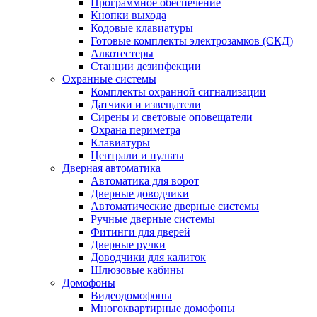
Программное обеспечение
Кнопки выхода
Кодовые клавиатуры
Готовые комплекты электрозамков (СКД)
Алкотестеры
Станции дезинфекции
Охранные системы
Комплекты охранной сигнализации
Датчики и извещатели
Сирены и световые оповещатели
Охрана периметра
Клавиатуры
Централи и пульты
Дверная автоматика
Автоматика для ворот
Дверные доводчики
Автоматические дверные системы
Ручные дверные системы
Фитинги для дверей
Дверные ручки
Доводчики для калиток
Шлюзовые кабины
Домофоны
Видеодомофоны
Многоквартирные домофоны