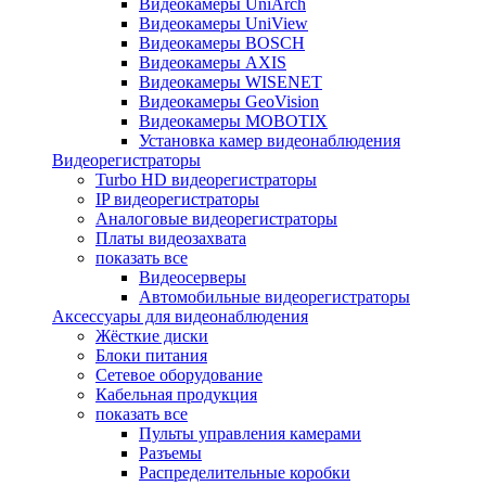
Видеокамеры UniArch
Видеокамеры UniView
Видеокамеры BOSCH
Видеокамеры AXIS
Видеокамеры WISENET
Видеокамеры GeoVision
Видеокамеры MOBOTIX
Установка камер видеонаблюдения
Видеорегистраторы
Turbo HD видеорегистраторы
IP видеорегистраторы
Аналоговые видеорегистраторы
Платы видеозахвата
показать все
Видеосерверы
Автомобильные видеорегистраторы
Аксессуары для видеонаблюдения
Жёсткие диски
Блоки питания
Сетевое оборудование
Кабельная продукция
показать все
Пульты управления камерами
Разъемы
Распределительные коробки