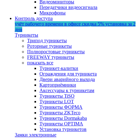
Видеомониторы
Передатчики видеосигнала
Микрофоны
Контроль доступа
учёт рабочего времени в офисе
скидка 5%
установка за 2
дня
Турникеты
Трипод турникеты
Роторные турникеты
Полноростовые турникеты
FREEWAY турникеты
показать все
Турникет-калитки
Ограждения для турникета
Двери аварийного выхода
Картоприёмники
Аксессуары к турникетам
Турникеты TiSO
Турникеты LOT
Турникеты ФОРМА
Турникеты ZKTeco
Турникеты Dormakaba
Турникеты OPTIMA
Установка турникетов
Замки электронные