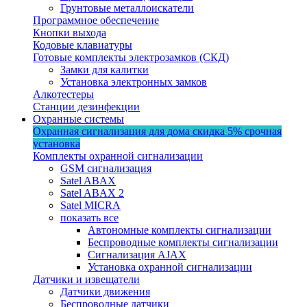
Грунтовые металлоискатели
Программное обеспечение
Кнопки выхода
Кодовые клавиатуры
Готовые комплекты электрозамков (СКД)
Замки для калитки
Установка электронных замков
Алкотестеры
Станции дезинфекции
Охранные системы
Охранная сигнализация для дома
скидка 5%
срочная
установка
Комплекты охранной сигнализации
GSM сигнализация
Satel ABAX
Satel ABAX 2
Satel MICRA
показать все
Автономные комплекты сигнализации
Беспроводные комплекты сигнализации
Сигнализация AJAX
Установка охранной сигнализации
Датчики и извещатели
Датчики движения
Беспроводные датчики