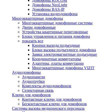
Домофоны KOCOM
Домофоны NeoLight
Домофоны BAS-IP
Установка видеодомофона
Многоквартирные домофоны
Многоквартирные домофонные системы
Двери домофонные
Устройства квартирные переговорные
Блоки управления и питания домофона
показать все
Кнопки выхода подъездные
Блоки вызова подъездного домофона
Замки электромагнитные подъездные
Координатные коммутаторы
Адаптеры, платы коммутации
Многоквартирные домофоны VIZIT
Аудиодомофоны
Аудиопанели
Аудиотрубки
Комплекты аудиодомофонов
Селекторная связь
Ключи для домофонов
Контактные ключи для домофонов
Бесконтактные ключи для домофонов
Системы вызова медицинского персонала