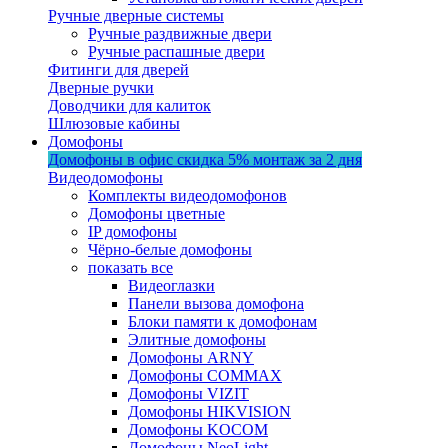
Ручные дверные системы
Ручные раздвижные двери
Ручные распашные двери
Фитинги для дверей
Дверные ручки
Доводчики для калиток
Шлюзовые кабины
Домофоны
Домофоны в офис
скидка 5%
монтаж за 2 дня
Видеодомофоны
Комплекты видеодомофонов
Домофоны цветные
IP домофоны
Чёрно-белые домофоны
показать все
Видеоглазки
Панели вызова домофона
Блоки памяти к домофонам
Элитные домофоны
Домофоны ARNY
Домофоны COMMAX
Домофоны VIZIT
Домофоны HIKVISION
Домофоны KOCOM
Домофоны NeoLight