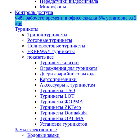
Передатчики видеосигнала
Микрофоны
Контроль доступа
учёт рабочего времени в офисе
скидка 5%
установка за 2
дня
Турникеты
Трипод турникеты
Роторные турникеты
Полноростовые турникеты
FREEWAY турникеты
показать все
Турникет-калитки
Ограждения для турникета
Двери аварийного выхода
Картоприёмники
Аксессуары к турникетам
Турникеты TiSO
Турникеты LOT
Турникеты ФОРМА
Турникеты ZKTeco
Турникеты Dormakaba
Турникеты OPTIMA
Установка турникетов
Замки электронные
Кодовые замки