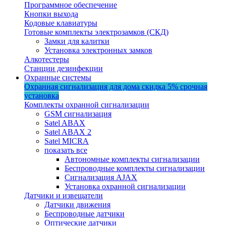
Программное обеспечение
Кнопки выхода
Кодовые клавиатуры
Готовые комплекты электрозамков (СКД)
Замки для калитки
Установка электронных замков
Алкотестеры
Станции дезинфекции
Охранные системы
Охранная сигнализация для дома
скидка 5%
срочная
установка
Комплекты охранной сигнализации
GSM сигнализация
Satel ABAX
Satel ABAX 2
Satel MICRA
показать все
Автономные комплекты сигнализации
Беспроводные комплекты сигнализации
Сигнализация AJAX
Установка охранной сигнализации
Датчики и извещатели
Датчики движения
Беспроводные датчики
Оптические датчики