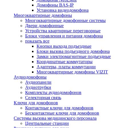
Домофоны BAS-IP
Установка видеодомофона
Многоквартирные домофоны
Многоквартирные домофонные системы
Двери домофонные
Устройства квартирные переговорные
Блоки управления и питания домофона
показать все
Кнопки выхода подъездные
Блоки вызова подъездного домофона
Замки электромагнитные подъездные
Координатные коммутаторы
Адаптеры, платы коммутации
Многоквартирные домофоны VIZIT
Аудиодомофоны
Аудиопанели
Аудиотрубки
Комплекты аудиодомофонов
Селекторная связь
Ключи для домофонов
Контактные ключи для домофонов
Бесконтактные ключи для домофонов
Системы вызова медицинского персонала
Центральные станции