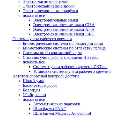
Электромагнитные замки
Электромеханические замки
Электромеханические защёлки
показать все
Электроригельные замки
Электромеханические замки CISA
Электромеханические замки ATIS
Электромеханические замки ISEO
Системы учета рабочего времени
Биометрические системы по геометрии лица
Биометрические системы по отпечатку пальца
Системы по бесконтактной карте
Системы учета рабочего времени Hikvision
показать все
Системы учета рабочего времени ZKTeco
Установка системы учёта рабочего времени
Автотранспортный контроль доступа
Шлагбаумы
Блокираторы дорог
Болларды
Убийцы шин
показать все
Автоматические парковки
Шлагбаумы FAAC
Шлагбаумы Magnetic Autocontrol