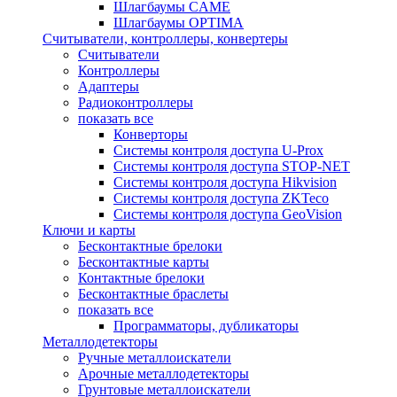
Шлагбаумы CAME
Шлагбаумы OPTIMA
Считыватели, контроллеры, конвертеры
Считыватели
Контроллеры
Адаптеры
Радиоконтроллеры
показать все
Конверторы
Системы контроля доступа U-Prox
Системы контроля доступа STOP-NET
Системы контроля доступа Hikvision
Системы контроля доступа ZKTeco
Системы контроля доступа GeoVision
Ключи и карты
Бесконтактные брелоки
Бесконтактные карты
Контактные брелоки
Бесконтактные браслеты
показать все
Программаторы, дубликаторы
Металлодетекторы
Ручные металлоискатели
Арочные металлодетекторы
Грунтовые металлоискатели