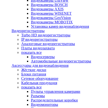
Видеокамеры UniView
Видеокамеры BOSCH
Видеокамеры AXIS
Видеокамеры WISENET
Видеокамеры GeoVision
Видеокамеры MOBOTIX
Установка камер видеонаблюдения
Видеорегистраторы
Turbo HD видеорегистраторы
IP видеорегистраторы
Аналоговые видеорегистраторы
Платы видеозахвата
показать все
Видеосерверы
Автомобильные видеорегистраторы
Аксессуары для видеонаблюдения
Жёсткие диски
Блоки питания
Сетевое оборудование
Кабельная продукция
показать все
Пульты управления камерами
Разъемы
Распределительные коробки
Видеомониторы