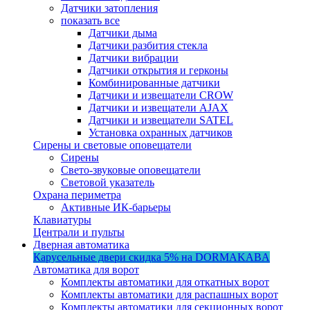
Датчики затопления
показать все
Датчики дыма
Датчики разбития стекла
Датчики вибрации
Датчики открытия и герконы
Комбинированные датчики
Датчики и извещатели CROW
Датчики и извещатели AJAX
Датчики и извещатели SATEL
Установка охранных датчиков
Сирены и световые оповещатели
Сирены
Свето-звуковые оповещатели
Световой указатель
Охрана периметра
Активные ИК-барьеры
Клавиатуры
Централи и пульты
Дверная автоматика
Карусельные двери
скидка 5%
на DORMAKABA
Автоматика для ворот
Комплекты автоматики для откатных ворот
Комплекты автоматики для распашных ворот
Комплекты автоматики для секционных ворот