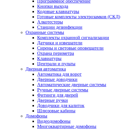
Программное обеспечение
Кнопки выхода
Кодовые клавиатуры
Готовые комплекты электрозамков (СКД)
Алкотестеры
Станции дезинфекции
Охранные системы
Комплекты охранной сигнализации
Датчики и извещатели
Сирены и световые оповещатели
Охрана периметра
Клавиатуры
Централи и пульты
Дверная автоматика
Автоматика для ворот
Дверные доводчики
Автоматические дверные системы
Ручные дверные системы
Фитинги для дверей
Дверные ручки
Доводчики для калиток
Шлюзовые кабины
Домофоны
Видеодомофоны
Многоквартирные домофоны