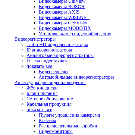
Видеокамеры UniView
Видеокамеры BOSCH
Видеокамеры AXIS
Видеокамеры WISENET
Видеокамеры GeoVision
Видеокамеры MOBOTIX
Установка камер видеонаблюдения
Видеорегистраторы
Turbo HD видеорегистраторы
IP видеорегистраторы
Аналоговые видеорегистраторы
Платы видеозахвата
показать все
Видеосерверы
Автомобильные видеорегистраторы
Аксессуары для видеонаблюдения
Жёсткие диски
Блоки питания
Сетевое оборудование
Кабельная продукция
показать все
Пульты управления камерами
Разъемы
Распределительные коробки
Видеомониторы