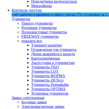
Передатчики видеосигнала
Микрофоны
Контроль доступа
учёт рабочего времени в офисе
скидка 5%
установка за 2 
Турникеты
Трипод турникеты
Роторные турникеты
Полноростовые турникеты
FREEWAY турникеты
показать все
Турникет-калитки
Ограждения для турникета
Двери аварийного выхода
Картоприёмники
Аксессуары к турникетам
Турникеты TiSO
Турникеты LOT
Турникеты ФОРМА
Турникеты ZKTeco
Турникеты Dormakaba
Турникеты OPTIMA
Установка турникетов
Замки электронные
Кодовые замки
Электромагнитные замки