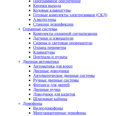
Программное обеспечение
Кнопки выхода
Кодовые клавиатуры
Готовые комплекты электрозамков (СКД)
Алкотестеры
Станции дезинфекции
Охранные системы
Комплекты охранной сигнализации
Датчики и извещатели
Сирены и световые оповещатели
Охрана периметра
Клавиатуры
Централи и пульты
Дверная автоматика
Автоматика для ворот
Дверные доводчики
Автоматические дверные системы
Ручные дверные системы
Фитинги для дверей
Дверные ручки
Доводчики для калиток
Шлюзовые кабины
Домофоны
Видеодомофоны
Многоквартирные домофоны