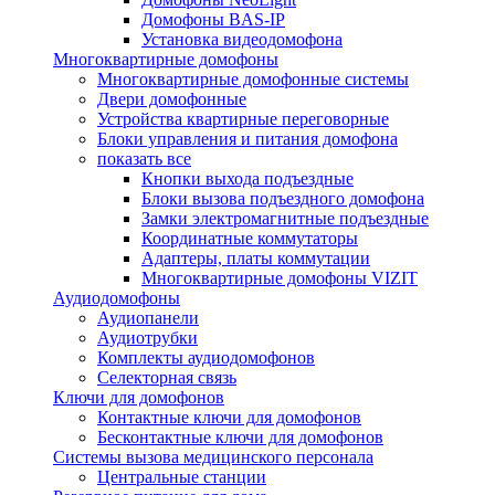
Домофоны BAS-IP
Установка видеодомофона
Многоквартирные домофоны
Многоквартирные домофонные системы
Двери домофонные
Устройства квартирные переговорные
Блоки управления и питания домофона
показать все
Кнопки выхода подъездные
Блоки вызова подъездного домофона
Замки электромагнитные подъездные
Координатные коммутаторы
Адаптеры, платы коммутации
Многоквартирные домофоны VIZIT
Аудиодомофоны
Аудиопанели
Аудиотрубки
Комплекты аудиодомофонов
Селекторная связь
Ключи для домофонов
Контактные ключи для домофонов
Бесконтактные ключи для домофонов
Системы вызова медицинского персонала
Центральные станции