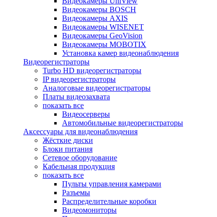
Видеокамеры UniView
Видеокамеры BOSCH
Видеокамеры AXIS
Видеокамеры WISENET
Видеокамеры GeoVision
Видеокамеры MOBOTIX
Установка камер видеонаблюдения
Видеорегистраторы
Turbo HD видеорегистраторы
IP видеорегистраторы
Аналоговые видеорегистраторы
Платы видеозахвата
показать все
Видеосерверы
Автомобильные видеорегистраторы
Аксессуары для видеонаблюдения
Жёсткие диски
Блоки питания
Сетевое оборудование
Кабельная продукция
показать все
Пульты управления камерами
Разъемы
Распределительные коробки
Видеомониторы