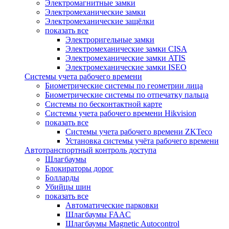
Электромагнитные замки
Электромеханические замки
Электромеханические защёлки
показать все
Электроригельные замки
Электромеханические замки CISA
Электромеханические замки ATIS
Электромеханические замки ISEO
Системы учета рабочего времени
Биометрические системы по геометрии лица
Биометрические системы по отпечатку пальца
Системы по бесконтактной карте
Системы учета рабочего времени Hikvision
показать все
Системы учета рабочего времени ZKTeco
Установка системы учёта рабочего времени
Автотранспортный контроль доступа
Шлагбаумы
Блокираторы дорог
Болларды
Убийцы шин
показать все
Автоматические парковки
Шлагбаумы FAAC
Шлагбаумы Magnetic Autocontrol