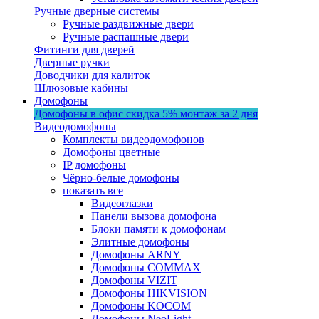
Ручные дверные системы
Ручные раздвижные двери
Ручные распашные двери
Фитинги для дверей
Дверные ручки
Доводчики для калиток
Шлюзовые кабины
Домофоны
Домофоны в офис
скидка 5%
монтаж за 2 дня
Видеодомофоны
Комплекты видеодомофонов
Домофоны цветные
IP домофоны
Чёрно-белые домофоны
показать все
Видеоглазки
Панели вызова домофона
Блоки памяти к домофонам
Элитные домофоны
Домофоны ARNY
Домофоны COMMAX
Домофоны VIZIT
Домофоны HIKVISION
Домофоны KOCOM
Домофоны NeoLight