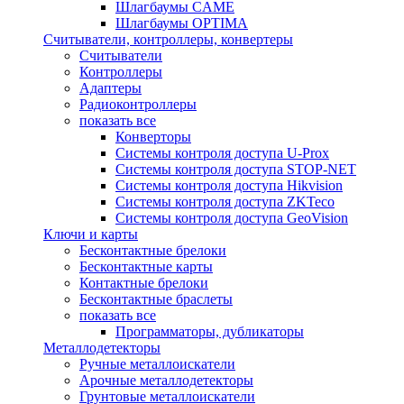
Шлагбаумы CAME
Шлагбаумы OPTIMA
Считыватели, контроллеры, конвертеры
Считыватели
Контроллеры
Адаптеры
Радиоконтроллеры
показать все
Конверторы
Системы контроля доступа U-Prox
Системы контроля доступа STOP-NET
Системы контроля доступа Hikvision
Системы контроля доступа ZKTeco
Системы контроля доступа GeoVision
Ключи и карты
Бесконтактные брелоки
Бесконтактные карты
Контактные брелоки
Бесконтактные браслеты
показать все
Программаторы, дубликаторы
Металлодетекторы
Ручные металлоискатели
Арочные металлодетекторы
Грунтовые металлоискатели