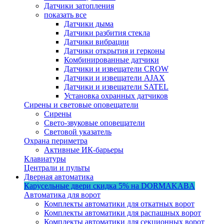
Датчики затопления
показать все
Датчики дыма
Датчики разбития стекла
Датчики вибрации
Датчики открытия и герконы
Комбинированные датчики
Датчики и извещатели CROW
Датчики и извещатели AJAX
Датчики и извещатели SATEL
Установка охранных датчиков
Сирены и световые оповещатели
Сирены
Свето-звуковые оповещатели
Световой указатель
Охрана периметра
Активные ИК-барьеры
Клавиатуры
Централи и пульты
Дверная автоматика
Карусельные двери
скидка 5%
на DORMAKABA
Автоматика для ворот
Комплекты автоматики для откатных ворот
Комплекты автоматики для распашных ворот
Комплекты автоматики для секционных ворот