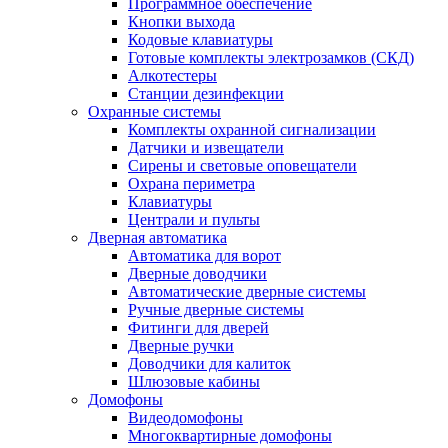
Программное обеспечение
Кнопки выхода
Кодовые клавиатуры
Готовые комплекты электрозамков (СКД)
Алкотестеры
Станции дезинфекции
Охранные системы
Комплекты охранной сигнализации
Датчики и извещатели
Сирены и световые оповещатели
Охрана периметра
Клавиатуры
Централи и пульты
Дверная автоматика
Автоматика для ворот
Дверные доводчики
Автоматические дверные системы
Ручные дверные системы
Фитинги для дверей
Дверные ручки
Доводчики для калиток
Шлюзовые кабины
Домофоны
Видеодомофоны
Многоквартирные домофоны