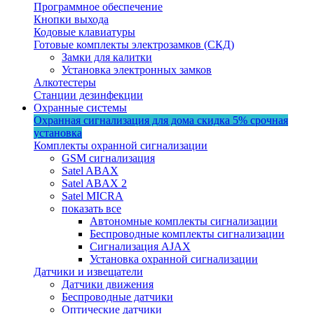
Программное обеспечение
Кнопки выхода
Кодовые клавиатуры
Готовые комплекты электрозамков (СКД)
Замки для калитки
Установка электронных замков
Алкотестеры
Станции дезинфекции
Охранные системы
Охранная сигнализация для дома
скидка 5%
срочная
установка
Комплекты охранной сигнализации
GSM сигнализация
Satel ABAX
Satel ABAX 2
Satel MICRA
показать все
Автономные комплекты сигнализации
Беспроводные комплекты сигнализации
Сигнализация AJAX
Установка охранной сигнализации
Датчики и извещатели
Датчики движения
Беспроводные датчики
Оптические датчики