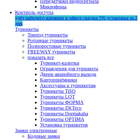
Передатчики видеосигнала
Микрофоны
Контроль доступа
учёт рабочего времени в офисе
скидка 5%
установка за 2
дня
Турникеты
Трипод турникеты
Роторные турникеты
Полноростовые турникеты
FREEWAY турникеты
показать все
Турникет-калитки
Ограждения для турникета
Двери аварийного выхода
Картоприёмники
Аксессуары к турникетам
Турникеты TiSO
Турникеты LOT
Турникеты ФОРМА
Турникеты ZKTeco
Турникеты Dormakaba
Турникеты OPTIMA
Установка турникетов
Замки электронные
Кодовые замки