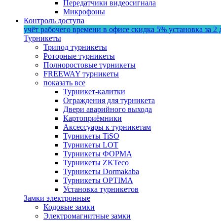
Передатчики видеосигнала
Микрофоны
Контроль доступа
учёт рабочего времени в офисе
скидка 5%
установка за 2 
Турникеты
Трипод турникеты
Роторные турникеты
Полноростовые турникеты
FREEWAY турникеты
показать все
Турникет-калитки
Ограждения для турникета
Двери аварийного выхода
Картоприёмники
Аксессуары к турникетам
Турникеты TiSO
Турникеты LOT
Турникеты ФОРМА
Турникеты ZKTeco
Турникеты Dormakaba
Турникеты OPTIMA
Установка турникетов
Замки электронные
Кодовые замки
Электромагнитные замки