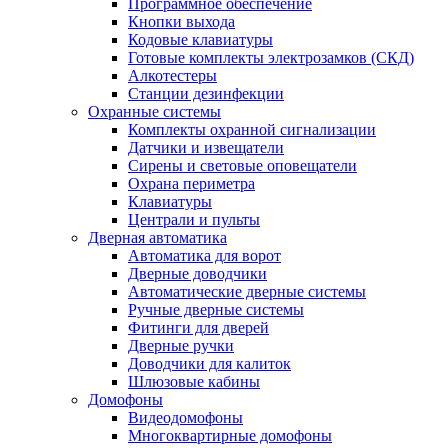
Программное обеспечение
Кнопки выхода
Кодовые клавиатуры
Готовые комплекты электрозамков (СКД)
Алкотестеры
Станции дезинфекции
Охранные системы
Комплекты охранной сигнализации
Датчики и извещатели
Сирены и световые оповещатели
Охрана периметра
Клавиатуры
Централи и пульты
Дверная автоматика
Автоматика для ворот
Дверные доводчики
Автоматические дверные системы
Ручные дверные системы
Фитинги для дверей
Дверные ручки
Доводчики для калиток
Шлюзовые кабины
Домофоны
Видеодомофоны
Многоквартирные домофоны