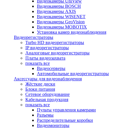
Видеокамеры UniView
Видеокамеры BOSCH
Видеокамеры AXIS
Видеокамеры WISENET
Видеокамеры GeoVision
Видеокамеры MOBOTIX
Установка камер видеонаблюдения
Видеорегистраторы
Turbo HD видеорегистраторы
IP видеорегистраторы
Аналоговые видеорегистраторы
Платы видеозахвата
показать все
Видеосерверы
Автомобильные видеорегистраторы
Аксессуары для видеонаблюдения
Жёсткие диски
Блоки питания
Сетевое оборудование
Кабельная продукция
показать все
Пульты управления камерами
Разъемы
Распределительные коробки
Видеомониторы