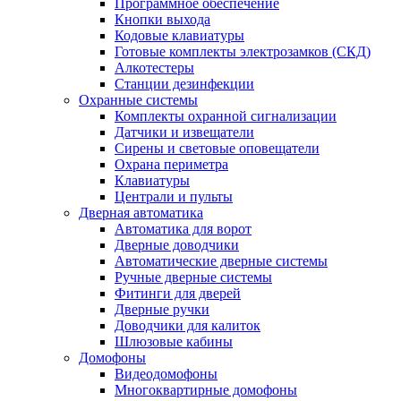
Программное обеспечение
Кнопки выхода
Кодовые клавиатуры
Готовые комплекты электрозамков (СКД)
Алкотестеры
Станции дезинфекции
Охранные системы
Комплекты охранной сигнализации
Датчики и извещатели
Сирены и световые оповещатели
Охрана периметра
Клавиатуры
Централи и пульты
Дверная автоматика
Автоматика для ворот
Дверные доводчики
Автоматические дверные системы
Ручные дверные системы
Фитинги для дверей
Дверные ручки
Доводчики для калиток
Шлюзовые кабины
Домофоны
Видеодомофоны
Многоквартирные домофоны