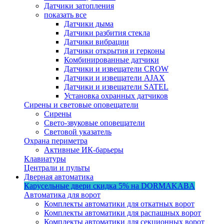
Датчики затопления
показать все
Датчики дыма
Датчики разбития стекла
Датчики вибрации
Датчики открытия и герконы
Комбинированные датчики
Датчики и извещатели CROW
Датчики и извещатели AJAX
Датчики и извещатели SATEL
Установка охранных датчиков
Сирены и световые оповещатели
Сирены
Свето-звуковые оповещатели
Световой указатель
Охрана периметра
Активные ИК-барьеры
Клавиатуры
Централи и пульты
Дверная автоматика
Карусельные двери
скидка 5%
на DORMAKABA
Автоматика для ворот
Комплекты автоматики для откатных ворот
Комплекты автоматики для распашных ворот
Комплекты автоматики для секционных ворот