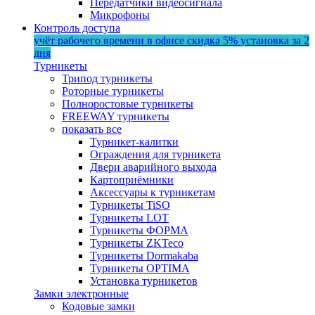
Передатчики видеосигнала
Микрофоны
Контроль доступа
учёт рабочего времени в офисе
скидка 5%
установка за 2
дня
Турникеты
Трипод турникеты
Роторные турникеты
Полноростовые турникеты
FREEWAY турникеты
показать все
Турникет-калитки
Ограждения для турникета
Двери аварийного выхода
Картоприёмники
Аксессуары к турникетам
Турникеты TiSO
Турникеты LOT
Турникеты ФОРМА
Турникеты ZKTeco
Турникеты Dormakaba
Турникеты OPTIMA
Установка турникетов
Замки электронные
Кодовые замки