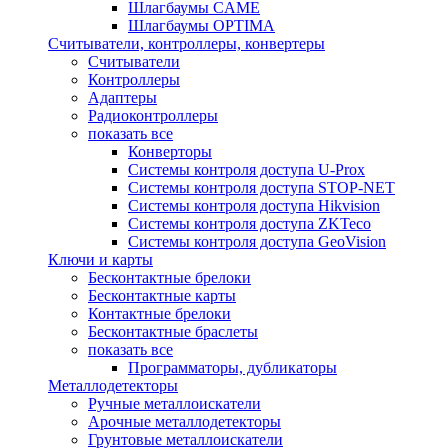
Шлагбаумы CAME
Шлагбаумы OPTIMA
Считыватели, контроллеры, конвертеры
Считыватели
Контроллеры
Адаптеры
Радиоконтроллеры
показать все
Конверторы
Системы контроля доступа U-Prox
Системы контроля доступа STOP-NET
Системы контроля доступа Hikvision
Системы контроля доступа ZKTeco
Системы контроля доступа GeoVision
Ключи и карты
Бесконтактные брелоки
Бесконтактные карты
Контактные брелоки
Бесконтактные браслеты
показать все
Программаторы, дубликаторы
Металлодетекторы
Ручные металлоискатели
Арочные металлодетекторы
Грунтовые металлоискатели