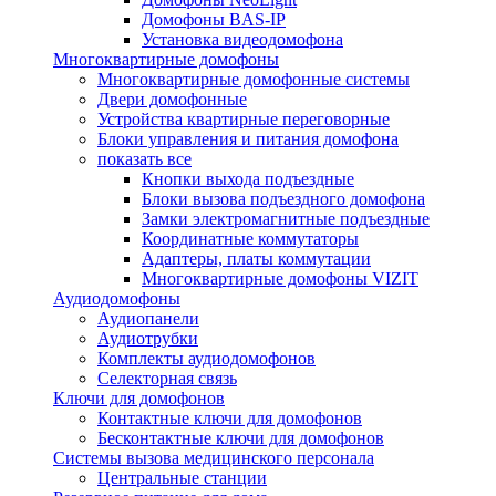
Домофоны BAS-IP
Установка видеодомофона
Многоквартирные домофоны
Многоквартирные домофонные системы
Двери домофонные
Устройства квартирные переговорные
Блоки управления и питания домофона
показать все
Кнопки выхода подъездные
Блоки вызова подъездного домофона
Замки электромагнитные подъездные
Координатные коммутаторы
Адаптеры, платы коммутации
Многоквартирные домофоны VIZIT
Аудиодомофоны
Аудиопанели
Аудиотрубки
Комплекты аудиодомофонов
Селекторная связь
Ключи для домофонов
Контактные ключи для домофонов
Бесконтактные ключи для домофонов
Системы вызова медицинского персонала
Центральные станции