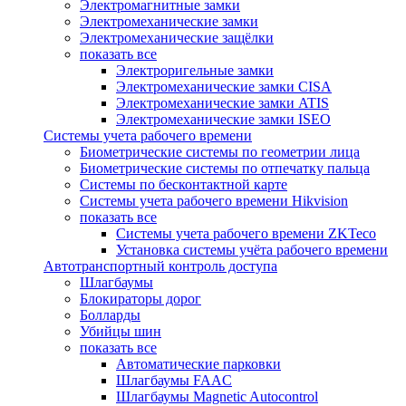
Электромагнитные замки
Электромеханические замки
Электромеханические защёлки
показать все
Электроригельные замки
Электромеханические замки CISA
Электромеханические замки ATIS
Электромеханические замки ISEO
Системы учета рабочего времени
Биометрические системы по геометрии лица
Биометрические системы по отпечатку пальца
Системы по бесконтактной карте
Системы учета рабочего времени Hikvision
показать все
Системы учета рабочего времени ZKTeco
Установка системы учёта рабочего времени
Автотранспортный контроль доступа
Шлагбаумы
Блокираторы дорог
Болларды
Убийцы шин
показать все
Автоматические парковки
Шлагбаумы FAAC
Шлагбаумы Magnetic Autocontrol