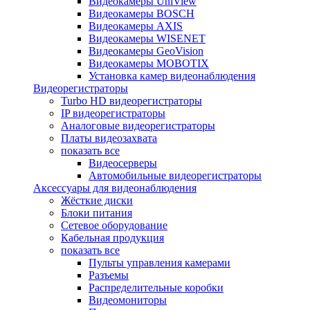
Видеокамеры UniView
Видеокамеры BOSCH
Видеокамеры AXIS
Видеокамеры WISENET
Видеокамеры GeoVision
Видеокамеры MOBOTIX
Установка камер видеонаблюдения
Видеорегистраторы
Turbo HD видеорегистраторы
IP видеорегистраторы
Аналоговые видеорегистраторы
Платы видеозахвата
показать все
Видеосерверы
Автомобильные видеорегистраторы
Аксессуары для видеонаблюдения
Жёсткие диски
Блоки питания
Сетевое оборудование
Кабельная продукция
показать все
Пульты управления камерами
Разъемы
Распределительные коробки
Видеомониторы