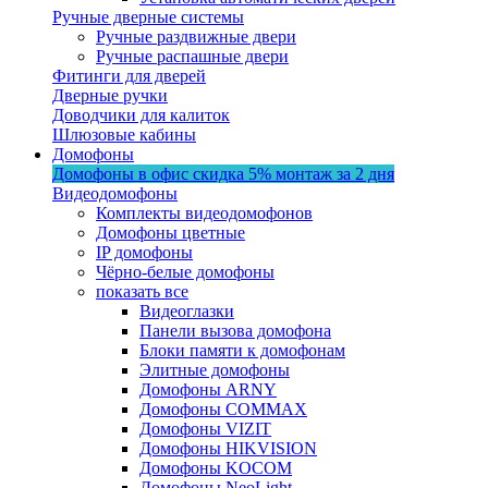
Ручные дверные системы
Ручные раздвижные двери
Ручные распашные двери
Фитинги для дверей
Дверные ручки
Доводчики для калиток
Шлюзовые кабины
Домофоны
Домофоны в офис
скидка 5%
монтаж за 2 дня
Видеодомофоны
Комплекты видеодомофонов
Домофоны цветные
IP домофоны
Чёрно-белые домофоны
показать все
Видеоглазки
Панели вызова домофона
Блоки памяти к домофонам
Элитные домофоны
Домофоны ARNY
Домофоны COMMAX
Домофоны VIZIT
Домофоны HIKVISION
Домофоны KOCOM
Домофоны NeoLight