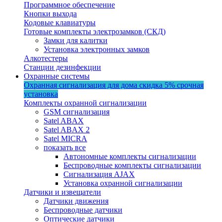
Программное обеспечение
Кнопки выхода
Кодовые клавиатуры
Готовые комплекты электрозамков (СКД)
Замки для калитки
Установка электронных замков
Алкотестеры
Станции дезинфекции
Охранные системы
Охранная сигнализация для дома
скидка 5%
срочная
установка
Комплекты охранной сигнализации
GSM сигнализация
Satel ABAX
Satel ABAX 2
Satel MICRA
показать все
Автономные комплекты сигнализации
Беспроводные комплекты сигнализации
Сигнализация AJAX
Установка охранной сигнализации
Датчики и извещатели
Датчики движения
Беспроводные датчики
Оптические датчики