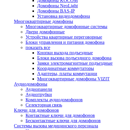
Домофоны KOCOM
Домофоны NeoLight
Домофоны BAS-IP
Установка видеодомофона
Многоквартирные домофоны
Многоквартирные домофонные системы
Двери домофонные
Устройства квартирные переговорные
Блоки управления и питания домофона
показать все
Кнопки выхода подъездные
Блоки вызова подъездного домофона
Замки электромагнитные подъездные
Координатные коммутаторы
Адаптеры, платы коммутации
Многоквартирные домофоны VIZIT
Аудиодомофоны
Аудиопанели
Аудиотрубки
Комплекты аудиодомофонов
Селекторная связь
Ключи для домофонов
Контактные ключи для домофонов
Бесконтактные ключи для домофонов
Системы вызова медицинского персонала