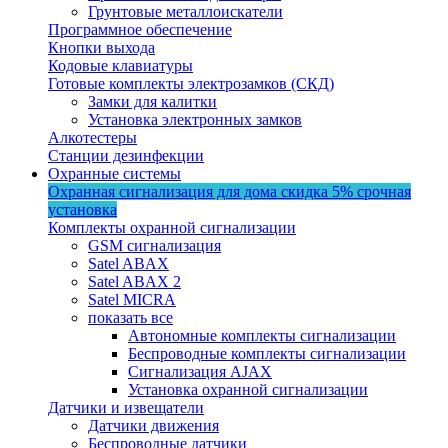
Грунтовые металлоискатели
Программное обеспечение
Кнопки выхода
Кодовые клавиатуры
Готовые комплекты электрозамков (СКД)
Замки для калитки
Установка электронных замков
Алкотестеры
Станции дезинфекции
Охранные системы
Охранная сигнализация для дома
скидка 5%
срочная
установка
Комплекты охранной сигнализации
GSM сигнализация
Satel ABAX
Satel ABAX 2
Satel MICRA
показать все
Автономные комплекты сигнализации
Беспроводные комплекты сигнализации
Сигнализация AJAX
Установка охранной сигнализации
Датчики и извещатели
Датчики движения
Беспроводные датчики