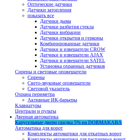
Оптические датчики
Датчики затопления
показать все
Датчики дыма
Датчики разбития стекла
Датчики вибрации
Датчики открытия и герконы
Комбинированные датчики
Датчики и извещатели CROW
Датчики и извещатели AJAX
Датчики и извещатели SATEL
Установка охранных датчиков
Сирены и световые оповещатели
Сирены
Свето-звуковые оповещатели
Световой указатель
Охрана периметра
Активные ИК-барьеры
Клавиатуры
Централи и пульты
Дверная автоматика
Карусельные двери
скидка 5%
на DORMAKABA
Автоматика для ворот
Комплекты автоматики для откатных ворот
Комплекты автоматики для распашных ворот