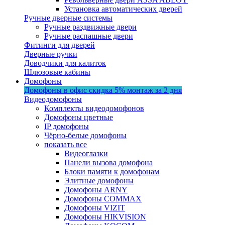
Установка автоматических дверей
Ручные дверные системы
Ручные раздвижные двери
Ручные распашные двери
Фитинги для дверей
Дверные ручки
Доводчики для калиток
Шлюзовые кабины
Домофоны
Домофоны в офис
скидка 5%
монтаж за 2 дня
Видеодомофоны
Комплекты видеодомофонов
Домофоны цветные
IP домофоны
Чёрно-белые домофоны
показать все
Видеоглазки
Панели вызова домофона
Блоки памяти к домофонам
Элитные домофоны
Домофоны ARNY
Домофоны COMMAX
Домофоны VIZIT
Домофоны HIKVISION