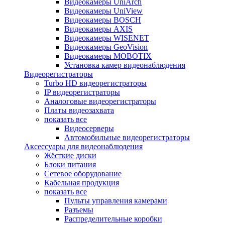
Видеокамеры UniArch
Видеокамеры UniView
Видеокамеры BOSCH
Видеокамеры AXIS
Видеокамеры WISENET
Видеокамеры GeoVision
Видеокамеры MOBOTIX
Установка камер видеонаблюдения
Видеорегистраторы
Turbo HD видеорегистраторы
IP видеорегистраторы
Аналоговые видеорегистраторы
Платы видеозахвата
показать все
Видеосерверы
Автомобильные видеорегистраторы
Аксессуары для видеонаблюдения
Жёсткие диски
Блоки питания
Сетевое оборудование
Кабельная продукция
показать все
Пульты управления камерами
Разъемы
Распределительные коробки