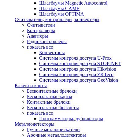
Шлагбаумы Magnetic Autocontrol
Шлагбаумы CAME
Шлагбаумы OPTIMA
Считыватели, контроллеры, конвертеры
Считыватели
Контроллеры
Адаптеры
Радиоконтроллеры
показать все
Конверторы
Системы контроля доступа U-Prox
Системы контроля доступа STOP-NET
Системы контроля доступа Hikvision
Системы контроля доступа ZKTeco
Системы контроля доступа GeoVision
Ключи и карты
Бесконтактные брелоки
Бесконтактные карты
Контактные брелоки
Бесконтактные браслеты
показать все
Программаторы, дубликаторы
Металлодетекторы
Ручные металлоискатели
Арочные металлодетекторы