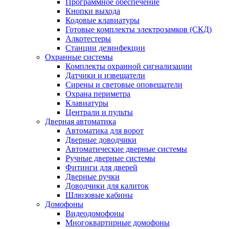
Программное обеспечение
Кнопки выхода
Кодовые клавиатуры
Готовые комплекты электрозамков (СКД)
Алкотестеры
Станции дезинфекции
Охранные системы
Комплекты охранной сигнализации
Датчики и извещатели
Сирены и световые оповещатели
Охрана периметра
Клавиатуры
Централи и пульты
Дверная автоматика
Автоматика для ворот
Дверные доводчики
Автоматические дверные системы
Ручные дверные системы
Фитинги для дверей
Дверные ручки
Доводчики для калиток
Шлюзовые кабины
Домофоны
Видеодомофоны
Многоквартирные домофоны