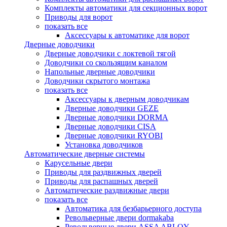
Комплекты автоматики для секционных ворот
Приводы для ворот
показать все
Аксессуары к автоматике для ворот
Дверные доводчики
Дверные доводчики с локтевой тягой
Доводчики со скользящим каналом
Напольные дверные доводчики
Доводчики скрытого монтажа
показать все
Аксессуары к дверным доводчикам
Дверные доводчики GEZE
Дверные доводчики DORMA
Дверные доводчики CISA
Дверные доводчики RYOBI
Установка доводчиков
Автоматические дверные системы
Карусельные двери
Приводы для раздвижных дверей
Приводы для распашных дверей
Автоматические раздвижные двери
показать все
Автоматика для безбарьерного доступа
Револьверные двери dormakaba
Револьверные двери ASSA ABLOY