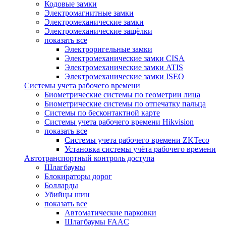
Кодовые замки
Электромагнитные замки
Электромеханические замки
Электромеханические защёлки
показать все
Электроригельные замки
Электромеханические замки CISA
Электромеханические замки ATIS
Электромеханические замки ISEO
Системы учета рабочего времени
Биометрические системы по геометрии лица
Биометрические системы по отпечатку пальца
Системы по бесконтактной карте
Системы учета рабочего времени Hikvision
показать все
Системы учета рабочего времени ZKTeco
Установка системы учёта рабочего времени
Автотранспортный контроль доступа
Шлагбаумы
Блокираторы дорог
Болларды
Убийцы шин
показать все
Автоматические парковки
Шлагбаумы FAAC