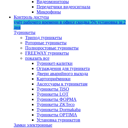
Видеомониторы
Передатчики видеосигнала
Микрофоны
Контроль доступа
учёт рабочего времени в офисе
скидка 5%
установка за 2
дня
Турникеты
Трипод турникеты
Роторные турникеты
Полноростовые турникеты
FREEWAY турникеты
показать все
Турникет-калитки
Ограждения для турникета
Двери аварийного выхода
Картоприёмники
Аксессуары к турникетам
Турникеты TiSO
Турникеты LOT
Турникеты ФОРМА
Турникеты ZKTeco
Турникеты Dormakaba
Турникеты OPTIMA
Установка турникетов
Замки электронные