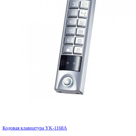
Кодовая клавиатура YK-1168A