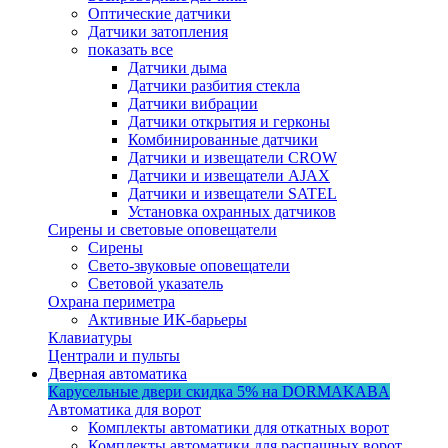
Оптические датчики
Датчики затопления
показать все
Датчики дыма
Датчики разбития стекла
Датчики вибрации
Датчики открытия и герконы
Комбинированные датчики
Датчики и извещатели CROW
Датчики и извещатели AJAX
Датчики и извещатели SATEL
Установка охранных датчиков
Сирены и световые оповещатели
Сирены
Свето-звуковые оповещатели
Световой указатель
Охрана периметра
Активные ИК-барьеры
Клавиатуры
Централи и пульты
Дверная автоматика
Карусельные двери
скидка 5%
на DORMAKABA
Автоматика для ворот
Комплекты автоматики для откатных ворот
Комплекты автоматики для распашных ворот