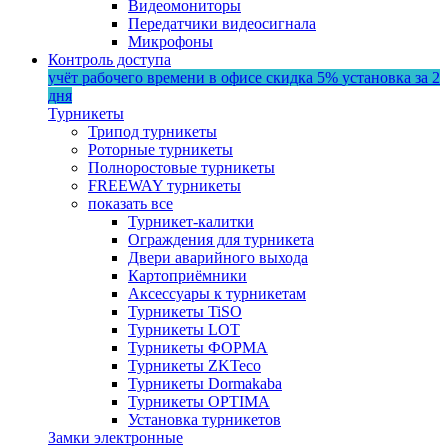
Видеомониторы
Передатчики видеосигнала
Микрофоны
Контроль доступа
учёт рабочего времени в офисе
скидка 5%
установка за 2
дня
Турникеты
Трипод турникеты
Роторные турникеты
Полноростовые турникеты
FREEWAY турникеты
показать все
Турникет-калитки
Ограждения для турникета
Двери аварийного выхода
Картоприёмники
Аксессуары к турникетам
Турникеты TiSO
Турникеты LOT
Турникеты ФОРМА
Турникеты ZKTeco
Турникеты Dormakaba
Турникеты OPTIMA
Установка турникетов
Замки электронные