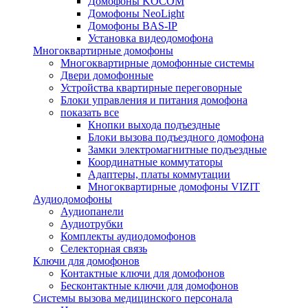
Домофоны KOCOM
Домофоны NeoLight
Домофоны BAS-IP
Установка видеодомофона
Многоквартирные домофоны
Многоквартирные домофонные системы
Двери домофонные
Устройства квартирные переговорные
Блоки управления и питания домофона
показать все
Кнопки выхода подъездные
Блоки вызова подъездного домофона
Замки электромагнитные подъездные
Координатные коммутаторы
Адаптеры, платы коммутации
Многоквартирные домофоны VIZIT
Аудиодомофоны
Аудиопанели
Аудиотрубки
Комплекты аудиодомофонов
Селекторная связь
Ключи для домофонов
Контактные ключи для домофонов
Бесконтактные ключи для домофонов
Системы вызова медицинского персонала