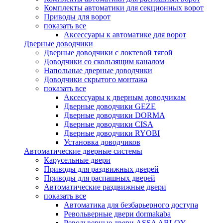
Комплекты автоматики для секционных ворот
Приводы для ворот
показать все
Аксессуары к автоматике для ворот
Дверные доводчики
Дверные доводчики с локтевой тягой
Доводчики со скользящим каналом
Напольные дверные доводчики
Доводчики скрытого монтажа
показать все
Аксессуары к дверным доводчикам
Дверные доводчики GEZE
Дверные доводчики DORMA
Дверные доводчики CISA
Дверные доводчики RYOBI
Установка доводчиков
Автоматические дверные системы
Карусельные двери
Приводы для раздвижных дверей
Приводы для распашных дверей
Автоматические раздвижные двери
показать все
Автоматика для безбарьерного доступа
Револьверные двери dormakaba
Револьверные двери ASSA ABLOY