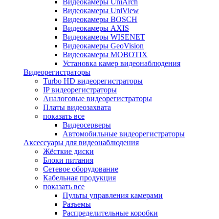
Видеокамеры UniArch
Видеокамеры UniView
Видеокамеры BOSCH
Видеокамеры AXIS
Видеокамеры WISENET
Видеокамеры GeoVision
Видеокамеры MOBOTIX
Установка камер видеонаблюдения
Видеорегистраторы
Turbo HD видеорегистраторы
IP видеорегистраторы
Аналоговые видеорегистраторы
Платы видеозахвата
показать все
Видеосерверы
Автомобильные видеорегистраторы
Аксессуары для видеонаблюдения
Жёсткие диски
Блоки питания
Сетевое оборудование
Кабельная продукция
показать все
Пульты управления камерами
Разъемы
Распределительные коробки