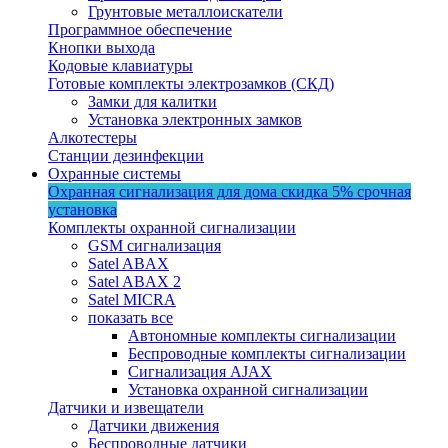
Грунтовые металлоискатели
Программное обеспечение
Кнопки выхода
Кодовые клавиатуры
Готовые комплекты электрозамков (СКД)
Замки для калитки
Установка электронных замков
Алкотестеры
Станции дезинфекции
Охранные системы
Охранная сигнализация для дома
скидка 5%
срочная
установка
Комплекты охранной сигнализации
GSM сигнализация
Satel ABAX
Satel ABAX 2
Satel MICRA
показать все
Автономные комплекты сигнализации
Беспроводные комплекты сигнализации
Сигнализация AJAX
Установка охранной сигнализации
Датчики и извещатели
Датчики движения
Беспроводные датчики