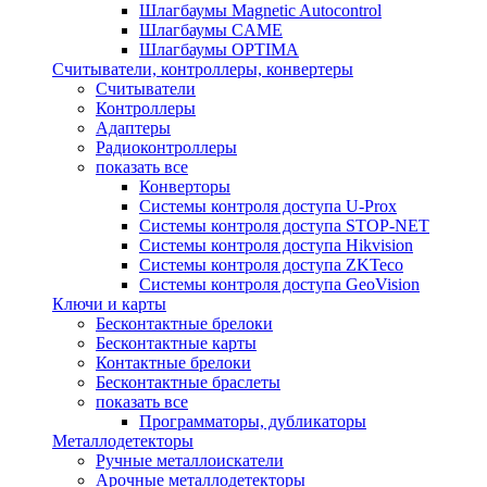
Шлагбаумы Magnetic Autocontrol
Шлагбаумы CAME
Шлагбаумы OPTIMA
Считыватели, контроллеры, конвертеры
Считыватели
Контроллеры
Адаптеры
Радиоконтроллеры
показать все
Конверторы
Системы контроля доступа U-Prox
Системы контроля доступа STOP-NET
Системы контроля доступа Hikvision
Системы контроля доступа ZKTeco
Системы контроля доступа GeoVision
Ключи и карты
Бесконтактные брелоки
Бесконтактные карты
Контактные брелоки
Бесконтактные браслеты
показать все
Программаторы, дубликаторы
Металлодетекторы
Ручные металлоискатели
Арочные металлодетекторы