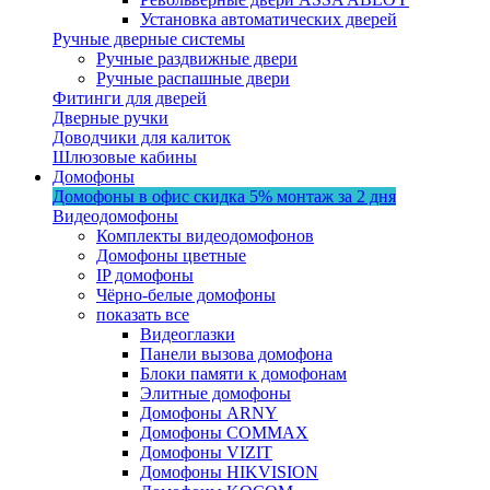
Установка автоматических дверей
Ручные дверные системы
Ручные раздвижные двери
Ручные распашные двери
Фитинги для дверей
Дверные ручки
Доводчики для калиток
Шлюзовые кабины
Домофоны
Домофоны в офис
скидка 5%
монтаж за 2 дня
Видеодомофоны
Комплекты видеодомофонов
Домофоны цветные
IP домофоны
Чёрно-белые домофоны
показать все
Видеоглазки
Панели вызова домофона
Блоки памяти к домофонам
Элитные домофоны
Домофоны ARNY
Домофоны COMMAX
Домофоны VIZIT
Домофоны HIKVISION