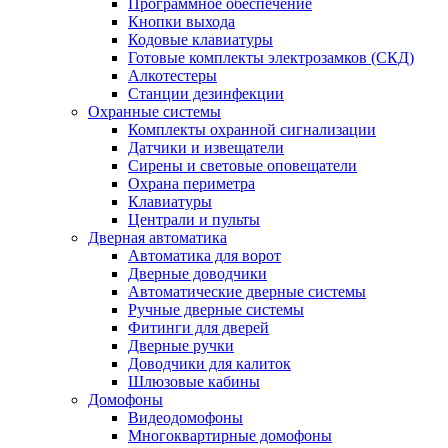
Программное обеспечение
Кнопки выхода
Кодовые клавиатуры
Готовые комплекты электрозамков (СКД)
Алкотестеры
Станции дезинфекции
Охранные системы
Комплекты охранной сигнализации
Датчики и извещатели
Сирены и световые оповещатели
Охрана периметра
Клавиатуры
Централи и пульты
Дверная автоматика
Автоматика для ворот
Дверные доводчики
Автоматические дверные системы
Ручные дверные системы
Фитинги для дверей
Дверные ручки
Доводчики для калиток
Шлюзовые кабины
Домофоны
Видеодомофоны
Многоквартирные домофоны