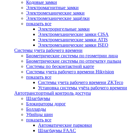
Кодовые замки
Электромагнитные замки
Электромеханические замки
Электромеханические защёлки
показать все
Электроригельные замки
Электромеханические замки CISA
Электромеханические замки ATIS
Электромеханические замки ISEO
Системы учета рабочего времени
Биометрические системы по геометрии лица
Биометрические системы по отпечатку пальца
Системы по бесконтактной карте
Системы учета рабочего времени Hikvision
показать все
Системы учета рабочего времени ZKTeco
Установка системы учёта рабочего времени
Автотранспортный контроль доступа
Шлагбаумы
Блокираторы дорог
Болларды
Убийцы шин
показать все
Автоматические парковки
Шлагбаумы FAAC